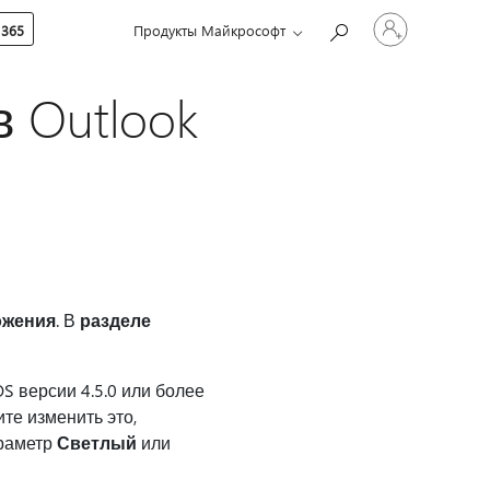
Войдите
 365
Продукты Майкрософт
в
учетную
запись
 Outlook
ожения
. В
разделе
S версии 4.5.0 или более
те изменить это,
араметр
Светлый
или