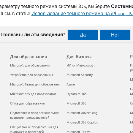
араметру темного режима системы iOS, выберите
Системн
 см. в статье
Использование темного режима на iPhone, iPa
Полезны ли эти сведения?
Да
Нет
Для образования
Для бизнеса
Р
Microsoft для образования
ИИ от Майкрософт
П
р
Устройства для образования
Microsoft Security
Mi
Microsoft Teams для образования
Azure
П
Microsoft 365 для образования
Dynamics 365
M
Office для образования
Microsoft 365
С
Подготовка и профессиональное
Microsoft Advertising
M
развитие преподавателей
Microsoft 365 Copilot
Mi
Специальные предложения для
учащихся и родителей
Microsoft Teams
К