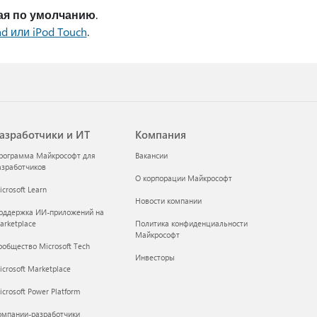
ая по умолчанию
.
d или iPod Touch
.
азработчики и ИТ
Компания
рограмма Майкрософт для
Вакансии
азработчиков
О корпорации Майкрософт
crosoft Learn
Новости компании
оддержка ИИ-приложений на
arketplace
Политика конфиденциальности
Майкрософт
ообщество Microsoft Tech
Инвесторы
icrosoft Marketplace
crosoft Power Platform
омпании-разработчики