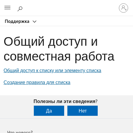
Войдит
Microsoft
в
учетну
Поддержка
запись
Общий доступ и
совместная работа
Общий доступ к списку или элементу списка
Создание правила для списка
Полезны ли эти сведения?
Да
Нет
Что нового?