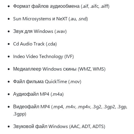
Формат файлов аудиообмена (.aif, .aifc, .aiff)
Sun Microsystems и NeXT (.au, .snd)
Звук для Windows (.wav)
Cd Audio Track (.cda)
Indeo Video Technology (IVF)
Медиаплеер Windows скины (WMZ, WMS)
Файл фильма QuickTime (.mov)
Аудиофайл MP4 (.m4a)
Видеофайл MP4 (.mp4, .m4v, .mp4v, .3g2, .3gp2, .3gp,
.3gpp)
Звуковой файл Windows (AAC, ADT, ADTS)