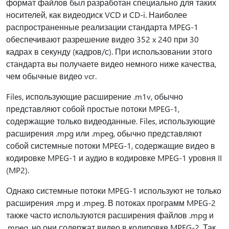
формат файлов был разработан специально для таких
носителей, как видеодиск VCD и CD-i. Наиболее
распространенные реализации стандарта MPEG-1
обеспечивают разрешение видео 352 x 240 при 30
кадрах в секунду (кадров/с). При использовании этого
стандарта вы получаете видео немного ниже качества,
чем обычные видео vcr.
Files, использующие расширение .m1v, обычно
представляют собой простые потоки MPEG-1,
содержащие только видеоданные. Files, использующие
расширения .mpg или .mpeg, обычно представляют
собой системные потоки MPEG-1, содержащие видео в
кодировке MPEG-1 и аудио в кодировке MPEG-1 уровня II
(MP2).
Однако системные потоки MPEG-1 используют не только
расширения .mpg и .mpeg. В потоках программ MPEG-2
также часто используются расширения файлов .mpg и
.mpeg, но они содержат видео в кодировке MPEG-2. Так