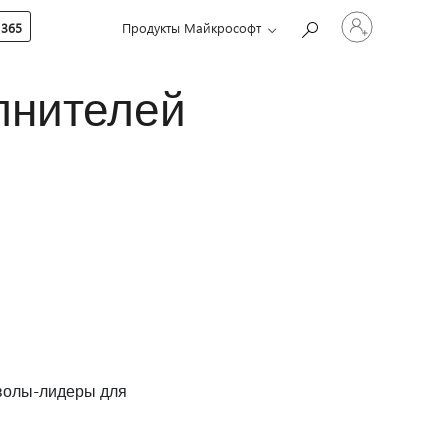
Войдите
 365
Продукты Майкрософт
в
учетную
запись
лнителей
мволы-лидеры для