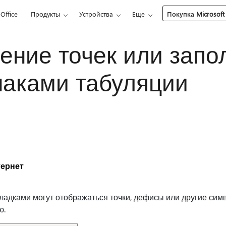
Office
Продукты
Устройства
Еще
Покупка Microsoft
ение точек или запо
наками табуляции
ернет
ладками могут отображаться точки, дефисы или другие си
ю.