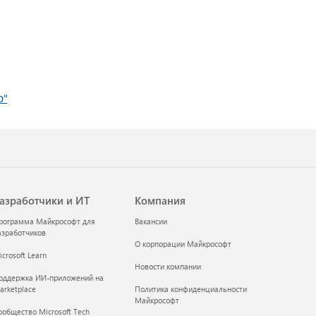
ю"
азработчики и ИТ
Компания
рограмма Майкрософт для
Вакансии
азработчиков
О корпорации Майкрософт
crosoft Learn
Новости компании
оддержка ИИ-приложений на
arketplace
Политика конфиденциальности
Майкрософт
ообщество Microsoft Tech