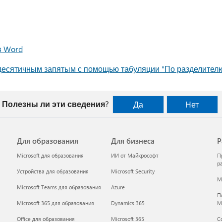
в Word
десятичным запятым с помощью табуляции "По разделител
Полезны ли эти сведения?
Да
Нет
Для образования
Для бизнеса
Р
Microsoft для образования
ИИ от Майкрософт
П
р
Устройства для образования
Microsoft Security
Mi
Microsoft Teams для образования
Azure
П
Microsoft 365 для образования
Dynamics 365
M
Office для образования
Microsoft 365
С