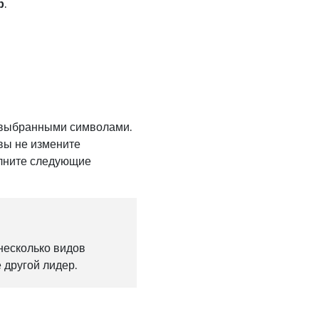
р
.
 выбранными символами.
вы не измените
олните следующие
несколько видов
 другой лидер.