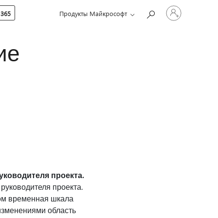
Войдите
 365
Продукты Майкрософт
в
учетную
запись
ие
ководителя проекта.
руководителя проекта.
ом временная шкала
изменениями область