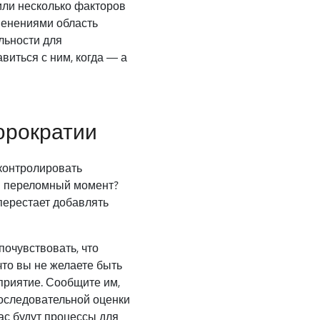
или несколько факторов
менениями область
льности для
виться с ним, когда — а
юрократии
контролировать
ся переломный момент?
перестает добавлять
очувствовать, что
что вы не желаете быть
сприятие. Сообщите им,
последовательной оценки
ас будут процессы для