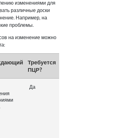
влению изменениями для
вать различные доски
нение. Например, на
ские проблемы.
сов на изменение можно
а:
ждающий
Требуется
ПЦР?
Да
ения
ниями
а