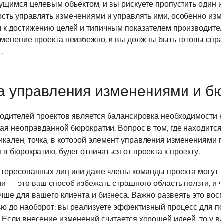
ущимся целевым объектом, и вы рискуете пропустить один 
ость управлять изменениями и управлять ими, особенно из
м к достижению целей и типичным показателем производите
зменение проекта неизбежно, и вы должны быть готовы спра
.
а управления изменениями и б
водителей проектов является балансировка необходимости 
гая неоправданной бюрократии. Вопрос в том, где находит
никален, точка, в которой элемент управления изменениями 
в бюрократию, будет отличаться от проекта к проекту.
тересованных лиц или даже члены команды проекта могут п
и — это ваш способ избежать страшного область ползти, и 
лучше для вашего клиента и бизнеса. Важно развеять это во
тью до наоборот: вы реализуете эффективный процесс для 
Если внесение изменений считается хорошей идеей, то у в