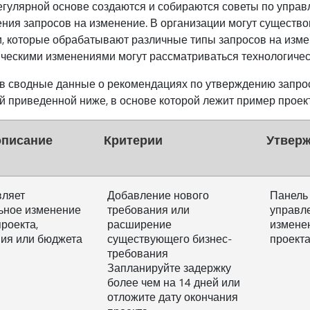
егулярной основе создаются и собираются советы по упра
ния запросов на изменение. В организации могут существо
, которые обрабатывают различные типы запросов на изме
ческими изменениями могут рассматриваться технологиче
ов сводные данные о рекомендациях по утверждению запро
ой приведенной ниже, в основе которой лежит пример проект
описание
Критерии
Утвер
вляет
Добавление нового
Панель
ьное изменение
требования или
управл
проекта,
расширение
измене
ия или бюджета
существующего бизнес-
проект
требования
Запланируйте задержку
более чем на 14 дней или
отложите дату окончания