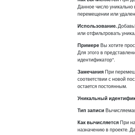
Данное число уникально в
перемещении или удален
Использование.
Добавьт
или отфильтровать уник
Примере
Вы хотите прос
Для этого в представлен
идентификатор".
Замечания
При перемеще
соответствии с новой по
остается постоянным.
Уникальный идентифика
Тип записи
Вычисляема
Как вычисляется
При на
назначению в проекте. Да