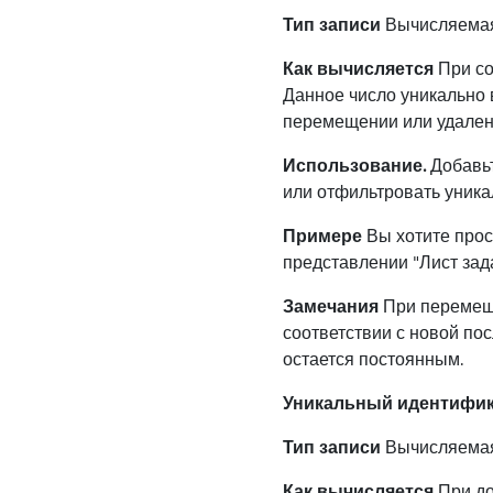
Тип записи
Вычисляема
Как вычисляется
При со
Данное число уникально в
перемещении или удален
Использование.
Добавьт
или отфильтровать уника
Примере
Вы хотите просм
представлении "Лист зад
Замечания
При перемеще
соответствии с новой по
остается постоянным.
Уникальный идентифика
Тип записи
Вычисляема
Как вычисляется
При до