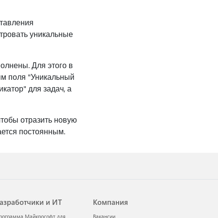
ставления
ьтровать уникальные
олнены. Для этого в
ям поля "Уникальный
катор" для задач, а
чтобы отразить новую
ается постоянным.
азработчики и ИТ
Компания
рограмма Майкрософт для
Вакансии