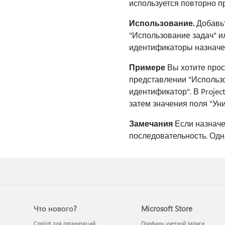
используется повторно п
Использование.
Добавьт
"Использование задач" и
идентификаторы назначе
Примере
Вы хотите прос
представлении "Использо
идентификатор". В Projec
затем значения поля "Ун
Замечания
Если назначе
последовательность. Одн
Что нового?
Microsoft Store
Copilot для организаций
Профиль учетной записи