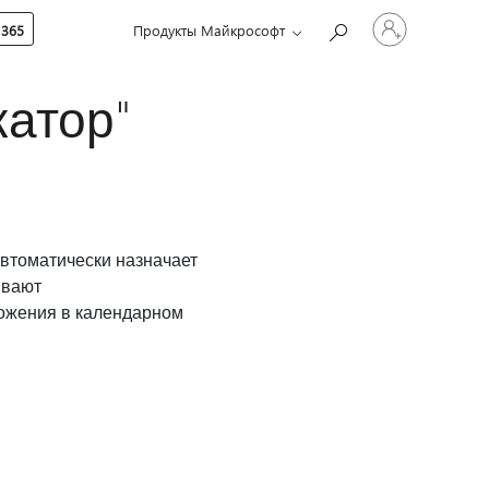
Войдите
 365
Продукты Майкрософт
в
учетную
запись
атор"
автоматически назначает
ывают
ложения в календарном