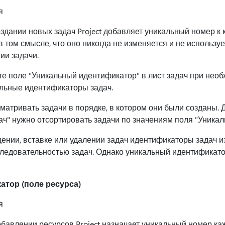
я
здании новых задач Project добавляет уникальный номер к к
 том смысле, что оно никогда не изменяется и не использу
ии задачи.
е поле "Уникальный идентификатор" в лист задач при необ
льные идентификаторы задач.
атривать задачи в порядке, в котором они были созданы. Д
ач" нужно отсортировать задачи по значениям поля "Уника
нии, вставке или удалении задач идентификаторы задач и
следовательностью задач. Однако уникальный идентификат
тор (поле ресурса)
я
бавлении ресурсов Project назначает уникальный номер каж