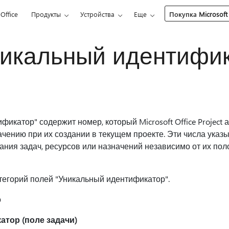
Office
Продукты
Устройства
Еще
Покупка Microsoft
никальный идентифик
икатор" содержит номер, который Microsoft Office Project 
ачению при их создании в текущем проекте. Эти числа указ
ания задач, ресурсов или назначений независимо от их по
тегорий полей "Уникальный идентификатор".
о
тор (поле задачи)