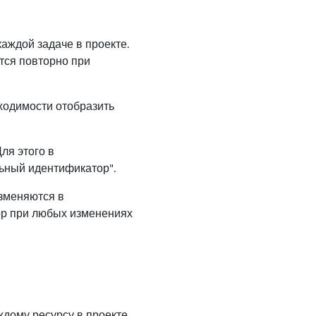
аждой задаче в проекте.
ется повторно при
ходимости отобразить
ля этого в
льный идентификатор".
зменяются в
ор при любых изменениях
дому ресурсу в проекте.