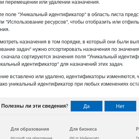
ри перемещении или удалении назначения.
е поле "Уникальный идентификатор" в область листа пред
ли "Использование ресурсов", чтобы отобразить или отфил
ния.
мотреть назначения в том порядке, в который они были вып
вание задач" нужно отсортировать назначения по значени
t сначала сортируются значения поля "Уникальный идентифи
икальный идентификатор" для назначений этих задач.
ние вставлено или удалено, идентификаторы изменяются, 
ако уникальный идентификатор при любых изменениях ост
Полезны ли эти сведения?
Да
Нет
Для образования
Для бизнеса
Р
Microsoft для образования
ИИ от Майкрософт
П