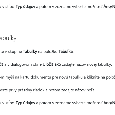
 v stĺpci
Typ údajov
a potom v zozname vyberte možnosť
Áno/N
tabuľky
ite v skupine
Tabuľky
na položku
Tabuľka
.
iť
a v dialógovom okne
Uložiť ako
zadajte názov novej tabuľky.
lom myši na kartu dokumentu pre novú tabuľku a kliknite na pol
erte prvý prázdny riadok a potom zadajte názov poľa.
 v stĺpci
Typ údajov
a potom v zozname vyberte možnosť
Áno/N