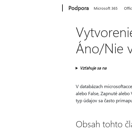
Microsoft
Podpora
Microsoft 365
Offi
Vytvoreni
Áno/Nie 
Vzťahuje sa na
V databázach microsoftacce
alebo False, Zapnuté alebo 
typ údajov sa často primapu
Obsah tohto čl