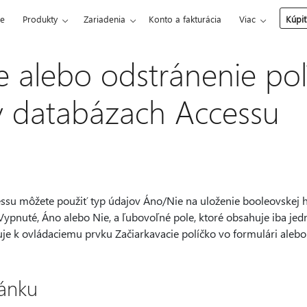
ce
Produkty
Zariadenia
Konto a fakturácia
Viac
Kúpiť
e alebo odstránenie po
v databázach Accessu
ssu môžete použiť typ údajov Áno/Nie na uloženie booleovskej h
Vypnuté, Áno alebo Nie, a ľubovoľné pole, ktoré obsahuje iba je
je k ovládaciemu prvku Začiarkavacie políčko vo formulári alebo
ánku