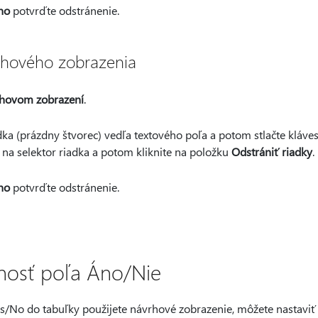
no
potvrďte odstránenie.
rhového zobrazenia
hovom zobrazení
.
adka (prázdny štvorec) vedľa textového poľa a potom stlačte kláve
na selektor riadka a potom kliknite na položku
Odstrániť riadky
.
no
potvrďte odstránenie.
nosť poľa Áno/Nie
es/No do tabuľky použijete návrhové zobrazenie, môžete nastaviť