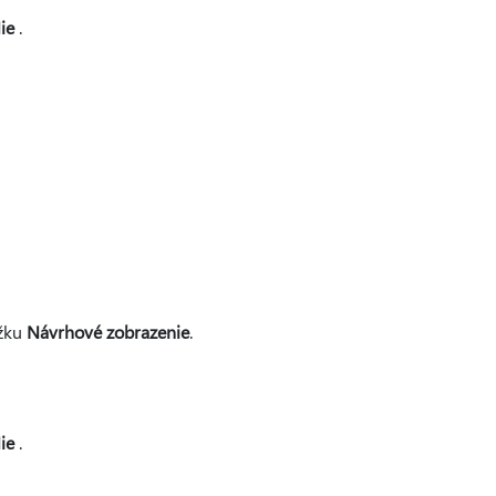
ie
.
ožku
Návrhové zobrazenie
.
ie
.