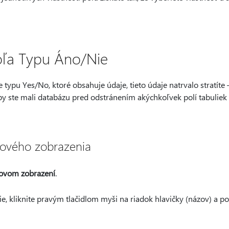
oľa Typu Áno/Nie
 typu Yes/No, ktoré obsahuje údaje, tieto údaje natrvalo stratíte
by ste mali databázu pred odstránením akýchkoľvek polí tabuliek 
jového zobrazenia
ovom zobrazení
.
e, kliknite pravým tlačidlom myši na riadok hlavičky (názov) a p