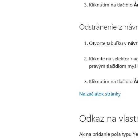
Kliknutím na tlačidlo
Á
Odstránenie z náv
Otvorte tabuľku v
návr
Kliknite na selektor ri
pravým tlačidlom myši 
Kliknutím na tlačidlo
Á
Na začiatok stránky
Odkaz na vlast
Ak na pridanie poľa typu Y