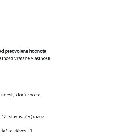
lad
predvolená hodnota
tností vrátane vlastností
stnosť, ktorú chcete
tiť Zostavovač výrazov
tlačíte kláves F1.