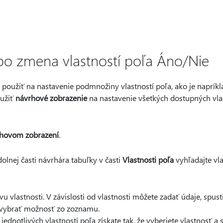
bo zmena vlastností poľa Áno/Nie
použiť na nastavenie podmnožiny vlastností poľa, ako je naprík
oužiť
návrhové zobrazenie
na nastavenie všetkých dostupných vlas
hovom zobrazení
.
olnej časti návrhára tabuľky v časti
Vlastnosti poľa
vyhľadajte vla
u vlastnosti. V závislosti od vlastnosti môžete zadať údaje, spus
vybrať možnosť zo zoznamu.
ednotlivých vlastností poľa získate tak, že vyberiete vlastnosť a s