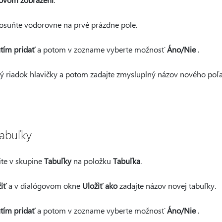
posuňte vodorovne na prvé prázdne pole.
tím pridať
a potom v zozname vyberte možnosť
Áno/Nie
.
vý riadok hlavičky a potom zadajte zmysluplný názov nového poľa
tabuľky
ite v skupine
Tabuľky
na položku
Tabuľka
.
iť
a v dialógovom okne
Uložiť ako
zadajte názov novej tabuľky.
tím pridať
a potom v zozname vyberte možnosť
Áno/Nie
.