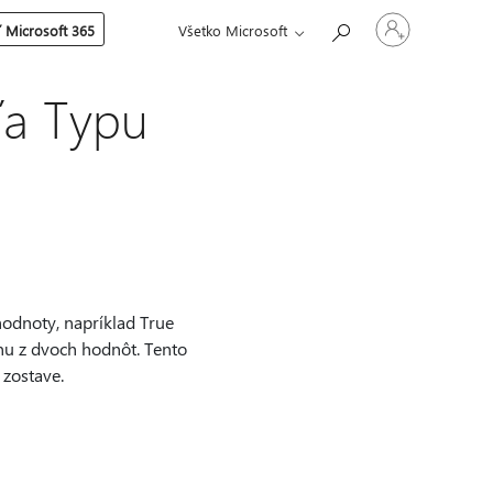
Prihláste
 Microsoft 365
Všetko Microsoft
sa
k
svojmu
kontu
ľa Typu
odnoty, napríklad True
dnu z dvoch hodnôt. Tento
 zostave.