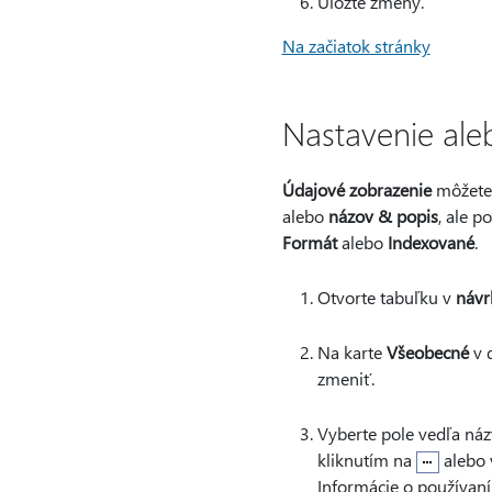
Uložte zmeny.
Na začiatok stránky
Nastavenie ale
Údajové zobrazenie
môžete 
alebo
názov & popis
, ale p
Formát
alebo
Indexované
.
Otvorte tabuľku v
návr
Na karte
Všeobecné
v d
zmeniť.
Vyberte pole vedľa názv
kliknutím na
alebo 
Informácie o používaní j