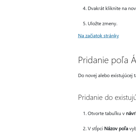
Dvakrát kliknite na no
Uložte zmeny.
Na začiatok stránky
Pridanie poľa 
Do novej alebo existujúcej 
Pridanie do existuj
Otvorte tabuľku v
návr
V stĺpci
Názov poľa
vyb