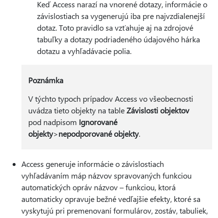
Keď Access narazí na vnorené dotazy, informácie o
závislostiach sa vygenerujú iba pre najvzdialenejší
dotaz. Toto pravidlo sa vzťahuje aj na zdrojové
tabuľky a dotazy podriadeného údajového hárka
dotazu a vyhľadávacie polia.
Poznámka
V týchto typoch prípadov Access vo všeobecnosti
uvádza tieto objekty na table
Závislosti objektov
pod nadpisom
Ignorované
objekty
>
nepodporované objekty
.
Access generuje informácie o závislostiach
vyhľadávaním máp názvov spravovaných funkciou
automatických opráv názvov – funkciou, ktorá
automaticky opravuje bežné vedľajšie efekty, ktoré sa
vyskytujú pri premenovaní formulárov, zostáv, tabuliek,