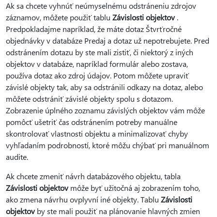
Ak sa chcete vyhnúť neúmyselnému odstráneniu zdrojov
záznamov, môžete použiť tablu
Závislosti objektov
.
Predpokladajme napríklad, že máte dotaz Štvrťročné
objednávky v databáze Predaj a dotaz už nepotrebujete. Pred
odstránením dotazu by ste mali zistiť, či niektorý z iných
objektov v databáze, napríklad formulár alebo zostava,
používa dotaz ako zdroj údajov. Potom môžete upraviť
závislé objekty tak, aby sa odstránili odkazy na dotaz, alebo
môžete odstrániť závislé objekty spolu s dotazom.
Zobrazenie úplného zoznamu závislých objektov vám môže
pomôcť ušetriť čas odstránením potreby manuálne
skontrolovať vlastnosti objektu a minimalizovať chyby
vyhľadaním podrobností, ktoré môžu chýbať pri manuálnom
audite.
Ak chcete zmeniť návrh databázového objektu, tabla
Závislosti objektov
môže byť užitočná aj zobrazením toho,
ako zmena návrhu ovplyvní iné objekty. Tablu
Závislosti
objektov
by ste mali použiť na plánovanie hlavných zmien