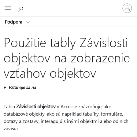
Prihláste
Microsoft
sa
k
Podpora
svojmu
kontu
Použitie tably Závislosti
objektov na zobrazenie
vzťahov objektov
Vzťahuje sa na
Tabla
Závislosti objektov
v Accesse znázorňuje, ako
databázové objekty, ako sú napríklad tabuľky, formuláre,
dotazy a zostavy, interagujú s inými objektmi alebo od nich
závisia.