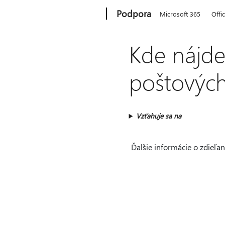
Microsoft
Podpora
Microsoft 365
Offi
Kde nájde
poštových
Vzťahuje sa na
Ďalšie informácie o zdieľa