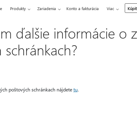
ce
Produkty
Zariadenia
Konto a fakturácia
Viac
Kúpiť
m ďalšie informácie o 
 schránkach?
ných poštových schránkach nájdete
tu
.