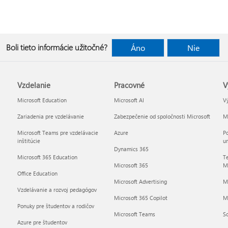
Boli tieto informácie užitočné?
Áno
Nie
Vzdelanie
Pracovné
V
Microsoft Education
Microsoft AI
Vý
Zariadenia pre vzdelávanie
Zabezpečenie od spoločnosti Microsoft
Mi
Microsoft Teams pre vzdelávacie
Azure
Po
inštitúcie
um
Dynamics 365
Microsoft 365 Education
Te
Microsoft 365
Mi
Office Education
Microsoft Advertising
M
Vzdelávanie a rozvoj pedagógov
Microsoft 365 Copilot
Mi
Ponuky pre študentov a rodičov
Microsoft Teams
So
Azure pre študentov