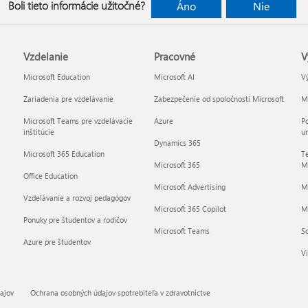
Boli tieto informácie užitočné?
Áno
Nie
Vzdelanie
Pracovné
V
Microsoft Education
Microsoft AI
Vý
Zariadenia pre vzdelávanie
Zabezpečenie od spoločnosti Microsoft
Mi
Microsoft Teams pre vzdelávacie
Azure
Po
inštitúcie
um
Dynamics 365
Microsoft 365 Education
Te
Microsoft 365
Mi
Office Education
Microsoft Advertising
M
Vzdelávanie a rozvoj pedagógov
Microsoft 365 Copilot
Mi
Ponuky pre študentov a rodičov
Microsoft Teams
So
Azure pre študentov
Vi
ajov
Ochrana osobných údajov spotrebiteľa v zdravotníctve