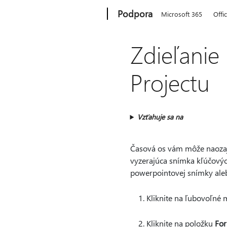
Microsoft
Podpora
Microsoft 365
Offi
Zdieľanie 
Projectu
Vzťahuje sa na
Časová os vám môže naozaj 
vyzerajúca snímka kľúčových
powerpointovej snímky ale
Kliknite na ľubovoľné m
Kliknite na položku
Fo