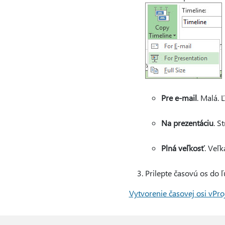
Pre e-mail
. Malá. 
Na prezentáciu
. S
Plná veľkosť
. Veľk
Prilepte časovú os do
Vytvorenie časovej osi v
Pro