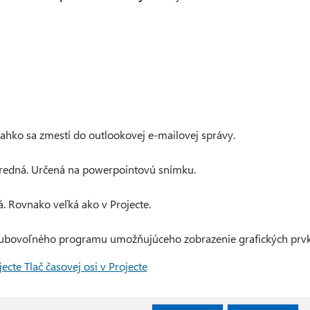
Ľahko sa zmestí do outlookovej e-mailovej správy.
tredná. Určená na powerpointovú snímku.
á. Rovnako veľká ako v Projecte.
 ľubovoľného programu umožňujúceho zobrazenie grafických prv
jecte Tlač časovej osi v Projecte