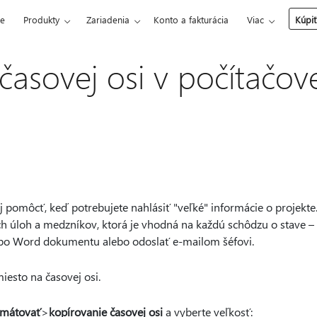
ce
Produkty
Zariadenia
Konto a fakturácia
Viac
Kúpiť
časovej osi v počítačove
pomôcť, keď potrebujete nahlásiť "veľké" informácie o projekte.
 úloh a medzníkov, ktorá je vhodná na každú schôdzu o stave – s
bo Word dokumentu alebo odoslať e-mailom šéfovi.
iesto na časovej osi.
rmátovať
>
kopírovanie časovej osi
a vyberte veľkosť: