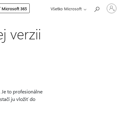
Prihláste
 Microsoft 365
Všetko Microsoft
sa
k
svojmu
kontu
j verzii
 Je to profesionálne
tačí ju vložiť do