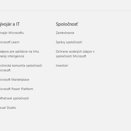
ývojár a IT
Spoločnosť
vojár Microsoftu
Zamestnanie
crosoft Learn
Správy spoločnosti
dpora pre aplikácie na trhu
Ochrana osobných údajov v
elej inteligencie
spoločnosti Microsoft
chnická komunita spoločnosti
Investori
crosoft
icrosoft Marketplace
crosoft Power Platform
ftvérové spoločnosti
sual Studio