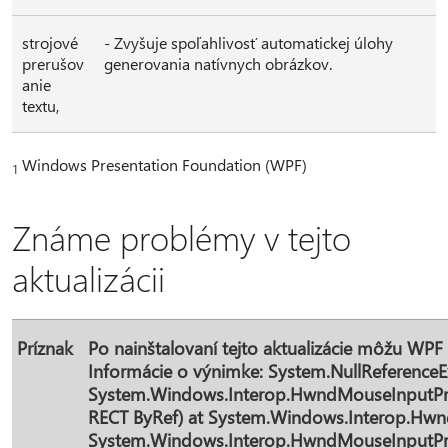
strojové
- Zvyšuje spoľahlivosť automatickej úlohy
prerušov
generovania natívnych obrázkov.
anie
textu,
Windows Presentation Foundation (WPF)
1
Známe problémy v tejto
aktualizácii
Príznak
Po nainštalovaní tejto aktualizácie môžu WP
Informácie o výnimke: System.NullReferenceE
System.Windows.Interop.HwndMouseInputPr
RECT ByRef) at System.Windows.Interop.HwndM
System.Windows.Interop.HwndMouseInputProvi