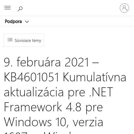
Prihláste
Microsoft
sa
k
Podpora
svojmu
kontu
Súvisiace témy
9. februára 2021 –
KB4601051 Kumulatívna
aktualizácia pre .NET
Framework 4.8 pre
Windows 10, verzia