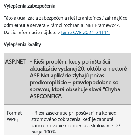
Vylepšenia zabezpečenia
Táto aktualizácia zabezpečenia rieši zraniteľnosť zahŕňajúce
odmietnutie servera v rámci rozhrania .NET Framework.
Ďalšie informácie nájdete v
téme CVE-2021-24111.
Vylepšenia kvality
ASP.NET
- Rieši problém, kedy po inštalácii
aktualizácie vydanej 20. októbra niektoré
ASP.Net aplikácie zlyhajú počas
predkompilácie – pravdepodobne so
správou, ktorá obsahuje slová "Chyba
ASPCONFIG".
Formát
- Rieši zaseknutie pri posúvaní na koniec
WPF
stromového zobrazenia, keď je zapnuté
1
zaokrúhľovanie rozloženia a škálovanie DPI
nie je 100%.