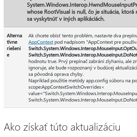
System.Windows.Interop.HwndMouseInputProv
whose RootVisual is null, čo je situácia, ktor
sa vyskytnúť v iných aplikáciách.
Alterna
Ak chcete obísť tento problém, nastavte dva prep
tívne
AppContext
pod nadpisom "AppContext pre používat
riešeni
Switch.System.Windows.Interop.MouseInput.Op
e
Switch.System.Windows.Interop.MouseInput.Do
hodnotu true. Prvý prepínač zabráni zlyhaniu, ale
ignoruje, ale bude rozpoznaný v budúcej aktualizác
sa pôvodná oprava chyby.
Napríklad použitie metódy app.config súboru na použ
scope:AppContextSwitchOverrides<
value="Switch.System.Windows.Interop.MouseIn
Switch.System.Windows.Interop.MouseInput.DoN
Ako získať túto aktualizáciu