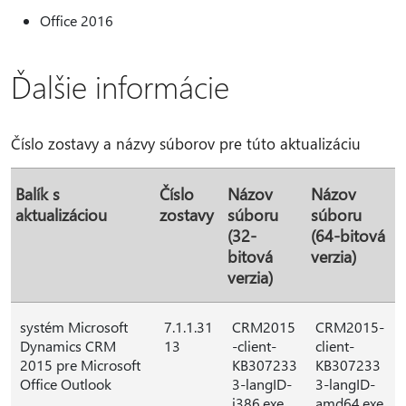
Office 2016
Ďalšie informácie
Číslo zostavy a názvy súborov pre túto aktualizáciu
Balík s
Číslo
Názov
Názov
aktualizáciou
zostavy
súboru
súboru
(32-
(64-bitová
bitová
verzia)
verzia)
systém Microsoft
7.1.1.31
CRM2015
CRM2015-
Dynamics CRM
13
-client-
client-
2015 pre Microsoft
KB307233
KB307233
Office Outlook
3-langID-
3-langID-
i386.exe
amd64.exe