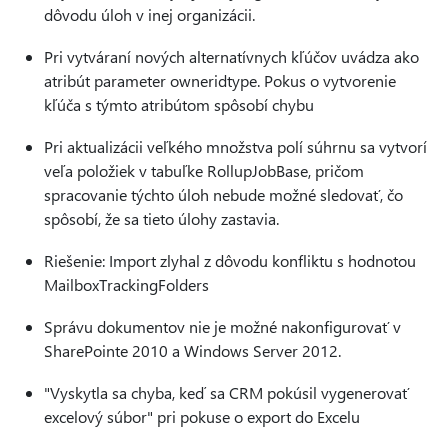
dôvodu úloh v inej organizácii.
Pri vytváraní nových alternatívnych kľúčov uvádza ako
atribút parameter owneridtype. Pokus o vytvorenie
kľúča s týmto atribútom spôsobí chybu
Pri aktualizácii veľkého množstva polí súhrnu sa vytvorí
veľa položiek v tabuľke RollupJobBase, pričom
spracovanie týchto úloh nebude možné sledovať, čo
spôsobí, že sa tieto úlohy zastavia.
Riešenie: Import zlyhal z dôvodu konfliktu s hodnotou
MailboxTrackingFolders
Správu dokumentov nie je možné nakonfigurovať v
SharePointe 2010 a Windows Server 2012.
"Vyskytla sa chyba, keď sa CRM pokúsil vygenerovať
excelový súbor" pri pokuse o export do Excelu