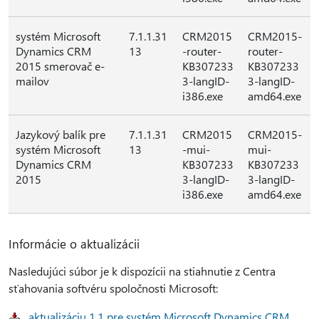
systém Microsoft
7.1.1.31
CRM2015
CRM2015-
Dynamics CRM
13
-router-
router-
2015 smerovač e-
KB307233
KB307233
mailov
3-langID-
3-langID-
i386.exe
amd64.exe
Jazykový balík pre
7.1.1.31
CRM2015
CRM2015-
systém Microsoft
13
-mui-
mui-
Dynamics CRM
KB307233
KB307233
2015
3-langID-
3-langID-
i386.exe
amd64.exe
Informácie o aktualizácii
Nasledujúci súbor je k dispozícii na stiahnutie z Centra
sťahovania softvéru spoločnosti Microsoft:
aktualizáciu 1.1 pre systém Microsoft Dynamics CRM