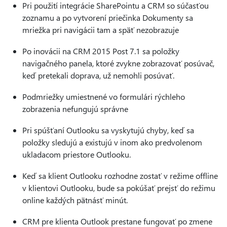
Pri použití integrácie SharePointu a CRM so súčasťou
zoznamu a po vytvorení priečinka Dokumenty sa
mriežka pri navigácii tam a späť nezobrazuje
Po inovácii na CRM 2015 Post 7.1 sa položky
navigačného panela, ktoré zvykne zobrazovať posúvač,
keď pretekali doprava, už nemohli posúvať.
Podmriežky umiestnené vo formulári rýchleho
zobrazenia nefungujú správne
Pri spúšťaní Outlooku sa vyskytujú chyby, keď sa
položky sledujú a existujú v inom ako predvolenom
ukladacom priestore Outlooku.
Keď sa klient Outlooku rozhodne zostať v režime offline
v klientovi Outlooku, bude sa pokúšať prejsť do režimu
online každých pätnásť minút.
CRM pre klienta Outlook prestane fungovať po zmene