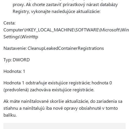
proxy. Ak chcete zastaviť prírastkový nárast databázy
Registry, vykonajte nasledujúce aktualizácie:
Cesta:
Computer\HKEY_LOCAL_MACHINE\SOFTWARE\Microsoft\Windo
Settings\WinHttp
Nastavenie: CleanupLeakedContainerRegistrations
Typ: DWORD
Hodnota: 1
Hodnota 1 odstraňuje existujúce registrácie; hodnota 0
(predvolená) zachováva existujúce registrácie.
Ak máte nainštalované skoršie aktualizácie, do zariadenia sa
stiahnu a nainštalujú iba nové opravy obsiahnuté v tomto
balíku.