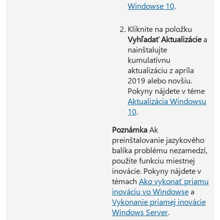
Windowse 10
.
Kliknite na položku
Vyhľadať Aktualizácie
a
nainštalujte
kumulatívnu
aktualizáciu z apríla
2019 alebo novšiu.
Pokyny nájdete v téme
Aktualizácia Windowsu
10
.
Poznámka
Ak
preinštalovanie jazykového
balíka problému nezamedzí,
použite funkciu miestnej
inovácie. Pokyny nájdete v
témach
Ako vykonať priamu
inováciu vo Windowse
a
Vykonanie priamej inovácie
Windows Server
.