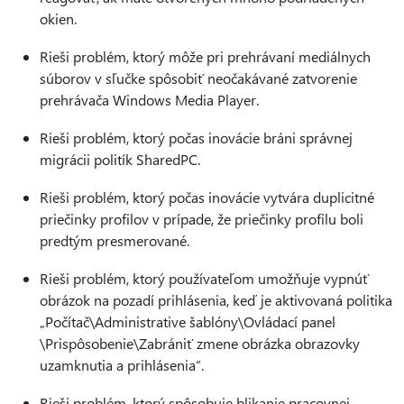
okien.
Rieši problém, ktorý môže pri prehrávaní mediálnych
súborov v sľučke spôsobiť neočakávané zatvorenie
prehrávača Windows Media Player.
Rieši problém, ktorý počas inovácie bráni správnej
migrácii politík SharedPC.
Rieši problém, ktorý počas inovácie vytvára duplicitné
priečinky profilov v prípade, že priečinky profilu boli
predtým presmerované.
Rieši problém, ktorý používateľom umožňuje vypnúť
obrázok na pozadí prihlásenia, keď je aktivovaná politika
„Počítač\Administrative šablóny\Ovládací panel
\Prispôsobenie\Zabrániť zmene obrázka obrazovky
uzamknutia a prihlásenia“.
Rieši problém, ktorý spôsobuje blikanie pracovnej