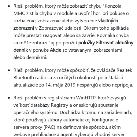
Rieši problém, ktorý môže zobraziť chybu "Konzola
MMC zistila chybu v module a uvoľní ho". pri pokuse o
rozbalenie, zobrazenie alebo vytvorenie
vlastných
zobrazení
v Zobrazovač udalostí. Okrem toho aplikácia
môže prestať reagovať alebo sa zavrie. Rovnaká chyba
sa môže zobraziť aj pri použití
položky Filtrovať aktuálny
denník
v ponuke
Akcie
so vstavanými zobrazeniami
alebo denníkmi.
Rieši problém, ktorý môže spôsobiť, že ovládače Realtek
Bluetooth radio sa za určitých okolností po inštalácii
aktualizácie zo 14. mája 2019 nespárujú alebo nepripoja.
Rieši problém s registráciami WinHTTP, ktoré zvyšujú
veľkosť databázy Registry a oneskorujú spustenie
operačného systému. Dochádza k tomu na zariadeniach,
ktoré používajú súbory automatickej konfigurácie
servera proxy (PAC) na definovanie spôsobu, akým
webové prehliadače a agenti vyberajú vhodný server