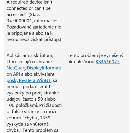
A required device isn't
connected or can't be
accessed“. (Stav:
0xc0000001, informácie:
Požadované zariadenie nie
je pripojené alebo sa k
nemu nedá získať prístup.)
Aplikáciám a skriptom,
Tento problém je vyriešený
ktoré volajú rozhranie
aktualizáciou
KB4516077
.
NetQueryDisplayInformati
on
API alebo ekvivalent
poskytovateľa WinNT
, sa
nemusí podariť vrátiť
výsledky po prvej stránke
údajov, často s 50 alebo
100 položkami. Pri žiadosti
o ďalšie stránky sa môže
zobraziť chyba „1359:
vyskytla sa vnútorná
chyba.“ Tento problém sa