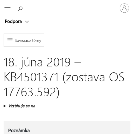
Prihláste
Microsoft
sa
k
Podpora
svojmu
kontu
Súvisiace témy
18. júna 2019 –
KB4501371 (zostava OS
17763.592)
Vzťahuje sa na
Poznámka