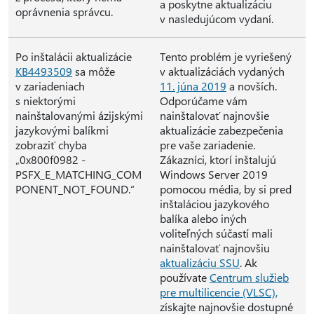
a poskytne aktualizáciu
oprávnenia správcu.
v nasledujúcom vydaní.
Po inštalácii aktualizácie
Tento problém je vyriešený
KB4493509
sa môže
v aktualizáciách vydaných
v zariadeniach
11. júna 2019
a novších.
s niektorými
Odporúčame vám
nainštalovanými ázijskými
nainštalovať najnovšie
jazykovými balíkmi
aktualizácie zabezpečenia
zobraziť chyba
pre vaše zariadenie.
„0x800f0982 -
Zákazníci, ktorí inštalujú
PSFX_E_MATCHING_COM
Windows Server 2019
PONENT_NOT_FOUND.“
pomocou média, by si pred
inštaláciou jazykového
balíka alebo iných
voliteľných súčastí mali
nainštalovať najnovšiu
aktualizáciu SSU
. Ak
používate
Centrum služieb
pre multilicencie (VLSC),
získajte najnovšie dostupné