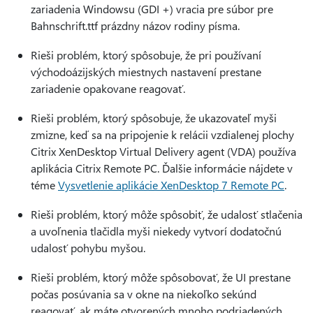
zariadenia Windowsu (GDI +) vracia pre súbor pre
Bahnschrift.ttf prázdny názov rodiny písma.
Rieši problém, ktorý spôsobuje, že pri používaní
východoázijských miestnych nastavení prestane
zariadenie opakovane reagovať.
Rieši problém, ktorý spôsobuje, že ukazovateľ myši
zmizne, keď sa na pripojenie k relácii vzdialenej plochy
Citrix XenDesktop Virtual Delivery agent (VDA) používa
aplikácia Citrix Remote PC. Ďalšie informácie nájdete v
téme
Vysvetlenie aplikácie XenDesktop 7 Remote PC
.
Rieši problém, ktorý môže spôsobiť, že udalosť stlačenia
a uvoľnenia tlačidla myši niekedy vytvorí dodatočnú
udalosť pohybu myšou.
Rieši problém, ktorý môže spôsobovať, že UI prestane
počas posúvania sa v okne na niekoľko sekúnd
reagovať, ak máte otvorených mnoho podriadených