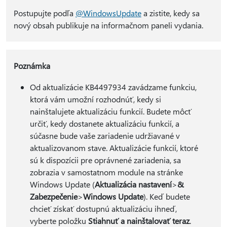
Postupujte podľa
@WindowsUpdate
a zistite, kedy sa
nový obsah publikuje na informačnom paneli vydania.
Poznámka
Od aktualizácie KB4497934 zavádzame funkciu,
ktorá vám umožní rozhodnúť, kedy si
nainštalujete aktualizáciu funkcií. Budete môcť
určiť, kedy dostanete aktualizáciu funkcií, a
súčasne bude vaše zariadenie udržiavané v
aktualizovanom stave. Aktualizácie funkcií, ktoré
sú k dispozícii pre oprávnené zariadenia, sa
zobrazia v samostatnom module na stránke
Windows Update (
Aktualizácia nastavení
>
&
Zabezpečenie
>
Windows Update
). Keď budete
chcieť získať dostupnú aktualizáciu ihneď,
vyberte položku
Stiahnuť a nainštalovať teraz
.