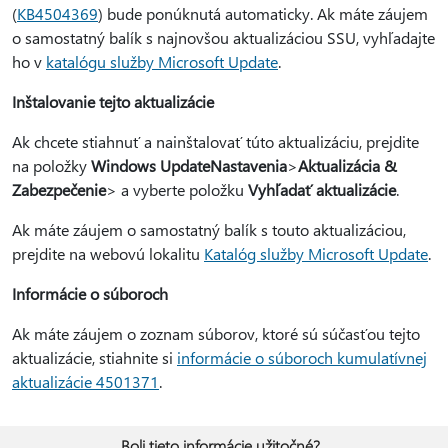
(
KB4504369
) bude ponúknutá automaticky. Ak máte záujem
o samostatný balík s najnovšou aktualizáciou SSU, vyhľadajte
ho v
katalógu služby Microsoft Update
.
Inštalovanie tejto aktualizácie
Ak chcete stiahnuť a nainštalovať túto aktualizáciu, prejdite
na položky
Windows Update
Nastavenia
>
Aktualizácia &
Zabezpečenie
> a vyberte položku
Vyhľadať aktualizácie
.
Ak máte záujem o samostatný balík s touto aktualizáciou,
prejdite na webovú lokalitu
Katalóg služby Microsoft Update
.
Informácie o súboroch
Ak máte záujem o zoznam súborov, ktoré sú súčasťou tejto
aktualizácie, stiahnite si
informácie o súboroch kumulatívnej
aktualizácie 4501371
.
Boli tieto informácie užitočné?