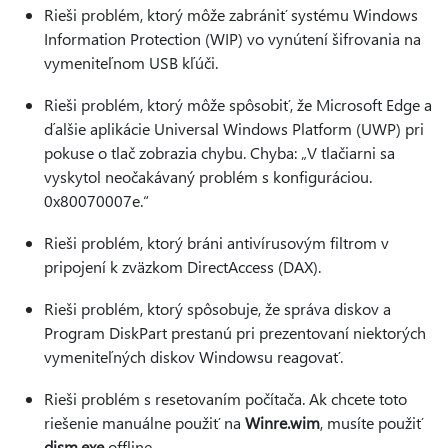
Rieši problém, ktorý môže zabrániť systému Windows
Information Protection (WIP) vo vynútení šifrovania na
vymeniteľnom USB kľúči.
Rieši problém, ktorý môže spôsobiť, že Microsoft Edge a
ďalšie aplikácie Universal Windows Platform (UWP) pri
pokuse o tlač zobrazia chybu. Chyba: „V tlačiarni sa
vyskytol neočakávaný problém s konfiguráciou.
0x80070007e.“
Rieši problém, ktorý bráni antivírusovým filtrom v
pripojení k zväzkom DirectAccess (DAX).
Rieši problém, ktorý spôsobuje, že správa diskov a
Program DiskPart prestanú pri prezentovaní niektorých
vymeniteľných diskov Windowsu reagovať.
Rieši problém s resetovaním počítača. Ak chcete toto
riešenie manuálne použiť na
Winre.wim
, musíte použiť
dism.exe
offline.