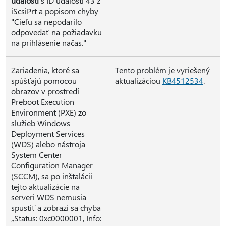
udalostí
s ID udalosti 43 z
iScsiPrt a popisom chyby
"Cieľu sa nepodarilo
odpovedať na požiadavku
na prihlásenie načas."
Zariadenia, ktoré sa
Tento problém je vyriešený
spúšťajú pomocou
aktualizáciou
KB4512534
.
obrazov v prostredí
Preboot Execution
Environment (PXE) zo
služieb Windows
Deployment Services
(WDS) alebo nástroja
System Center
Configuration Manager
(SCCM), sa po inštalácii
tejto aktualizácie na
serveri WDS nemusia
spustiť a zobrazí sa chyba
„Status: 0xc0000001, Info: