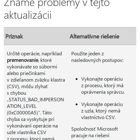
Známe problémy v tejto
aktualizácii
Príznak
Alternatívne riešenie
Určité operácie, napríklad
Použite jeden z
premenovanie
, ktoré
nasledovných postupov:
vykonávate so súbormi
alebo priečinkami
Vykonajte operáciu
v zdieľanom zväzku klastra
z procesu, ktorý má
(CSV), môžu zlyhať
oprávnenia správcu.
s chybou
„STATUS_BAD_IMPERSON
Vykonajte operáciu
ATION_LEVEL
z uzla, ktorý nemá
(0xC00000A5)“. Táto
vlastníctvo CSV.
chyba sa vyskytuje pri
vykonávaní operácie na
Spoločnosť Microsoft
uzle vlastníka CSV
pracuje na riešení
z procesu, ktorý nemá