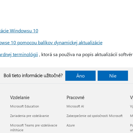
zácie Windowsu 10
owse 10 pomocou balíkov dynamickej aktualizácie
rdnej terminológii
, ktorá sa používa na popis aktualizácií softvé
Boli tieto informácie užitočné?
Áno
Nie
Vzdelanie
Pracovné
V
Microsoft Education
Microsoft AI
Vý
Zariadenia pre vzdelávanie
Zabezpečenie od spoločnosti Microsoft
Mi
Microsoft Teams pre vzdelávacie
Azure
Po
inštitúcie
um