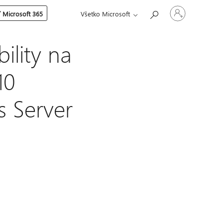
Prihláste
 Microsoft 365
Všetko Microsoft
sa
k
svojmu
kontu
ility na
10
s Server