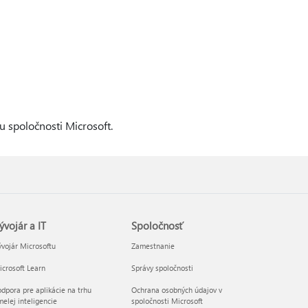
ru spoločnosti Microsoft.
ývojár a IT
Spoločnosť
vojár Microsoftu
Zamestnanie
crosoft Learn
Správy spoločnosti
dpora pre aplikácie na trhu
Ochrana osobných údajov v
elej inteligencie
spoločnosti Microsoft