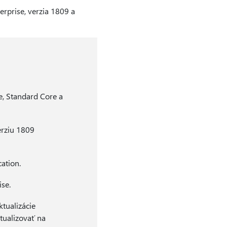
rprise, verzia 1809 a
e, Standard Core a
erziu 1809
ation.
se.
tualizácie
tualizovať na