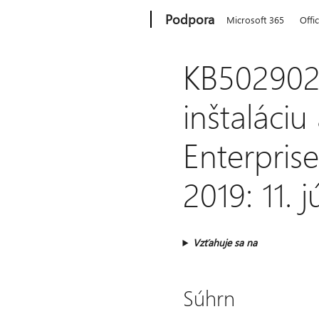
Microsoft
Podpora
Microsoft 365
Offi
KB5029029
inštaláci
Enterpris
2019: 11. 
Vzťahuje sa na
Súhrn