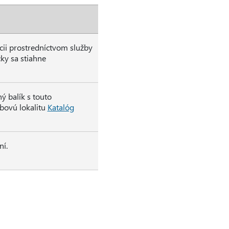
ícii prostredníctvom služby
y sa stiahne
 balík s touto
ebovú lokalitu
Katalóg
ní.