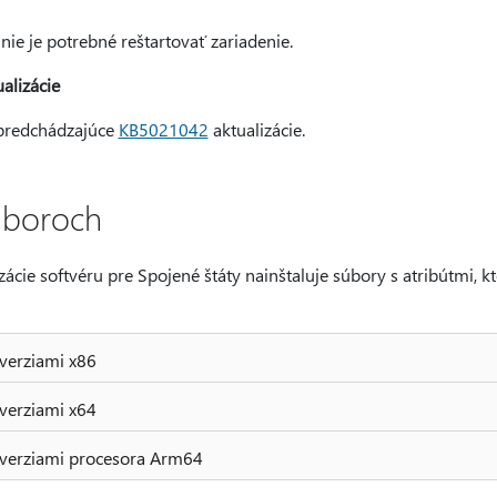
 nie je potrebné reštartovať zariadenie.
alizácie
 predchádzajúce
KB5021042
aktualizácie.
úboroch
izácie softvéru pre Spojené štáty nainštaluje súbory s atribútmi, 
verziami x86
verziami x64
 verziami procesora Arm64