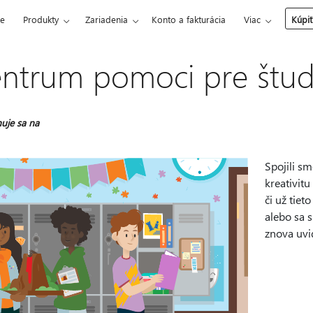
ce
Produkty
Zariadenia
Konto a fakturácia
Viac
Kúpiť
ntrum pomoci pre štu
uje sa na
Spojili s
kreativitu
či už tiet
alebo sa 
znova uvi