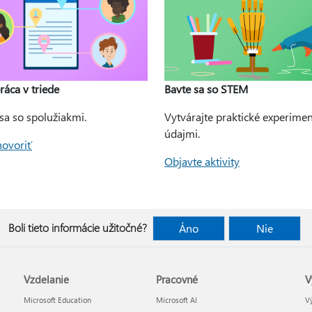
ráca v triede
Bavte sa so STEM
sa so spolužiakmi.
Vytvárajte praktické experimen
údajmi.
hovoriť
Objavte aktivity
Boli tieto informácie užitočné?
Áno
Nie
Vzdelanie
Pracovné
V
Microsoft Education
Microsoft AI
Vý