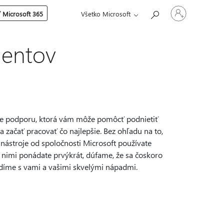
Prihláste
 Microsoft 365
Všetko Microsoft
sa
k
svojmu
kontu
dentov
me podporu, ktorá vám môže pomôcť podnietiť
 a začať pracovať čo najlepšie. Bez ohľadu na to,
o nástroje od spoločnosti Microsoft používate
s nimi ponádate prvýkrát, dúfame, že sa čoskoro
díme s vami a vašimi skvelými nápadmi.