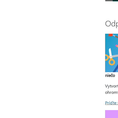
Odp
niečo
Vytvort
ohromt
Príďte