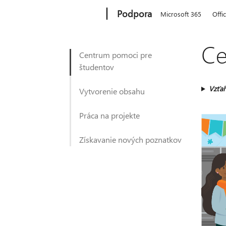
Microsoft
Podpora
Microsoft 365
Offi
Ce
Centrum pomoci pre
študentov
Vzťah
Vytvorenie obsahu
Práca na projekte
Získavanie nových poznatkov