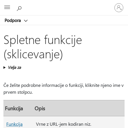
Vpišite
Microsoft
se
v
Podpora
svoj
račun
Spletne funkcije
(sklicevanje)
Velja za
Če želite podrobne informacije o funkciji, kliknite njeno ime v
prvem stolpcu.
Funkcija
Opis
Funkcija
Vrne z URL-jem kodiran niz.