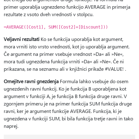
primer uporablja ugnezdeno funkcijo AVERAGE in primerja
rezultate z vsoto dveh vrednosti v stolpcu.
=AVERAGE([Cost1], SUM([Cost2]+[Discount]))
Veljavni rezultati
Ko se funkcija uporablja kot argument,
mora vrniti isto vrsto vrednosti, kot jo uporablja argument.
Če argument na primer vsebuje vrednost »Da« ali »Ne«,
mora tudi ugnezdena funkcija vrniti »Da« ali »Ne«. Če ni
prikazana, se na seznamu ali v knjižnici prikaže #VALUE! .
Omejitve ravni gnezdenja
Formula lahko vsebuje do osem
ugnezdenih ravni funkcij. Ko je funkcija B uporabljena kot
argument v funkciji A, je funkcija B funkcija druge ravni. V
zgornjem primeru je na primer funkcija SUM funkcija druge
ravni, ker je argument funkcije AVERAGE. Funkcija, ki je
ugnezdena v funkciji SUM, bi bila funkcija tretje ravni in tako
naprej.