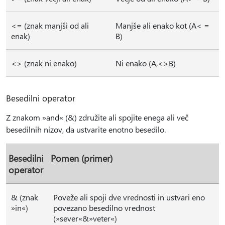
<= (znak manjši od ali
Manjše ali enako kot (A< =
enak)
B)
<> (znak ni enako)
Ni enako (A,<>B)
Besedilni operator
Z znakom »and« (&) združite ali spojite enega ali več
besedilnih nizov, da ustvarite enotno besedilo.
Besedilni
Pomen (primer)
operator
& (znak
Poveže ali spoji dve vrednosti in ustvari eno
»in«)
povezano besedilno vrednost
(»sever«&»veter«)