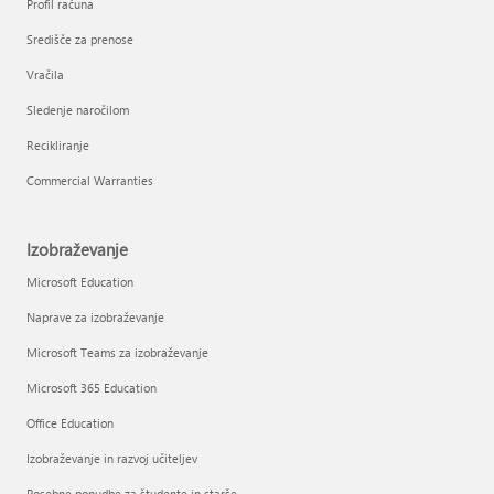
Profil računa
Središče za prenose
Vračila
Sledenje naročilom
Recikliranje
Commercial Warranties
Izobraževanje
Microsoft Education
Naprave za izobraževanje
Microsoft Teams za izobraževanje
Microsoft 365 Education
Office Education
Izobraževanje in razvoj učiteljev
Posebne ponudbe za študente in starše