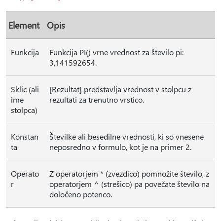
Element
Opis
Funkcija
Funkcija PI() vrne vrednost za število pi:
3,141592654.
Sklic (ali
[Rezultat] predstavlja vrednost v stolpcu z
ime
rezultati za trenutno vrstico.
stolpca)
Konstan
Številke ali besedilne vrednosti, ki so vnesene
ta
neposredno v formulo, kot je na primer 2.
Operato
Z operatorjem * (zvezdico) pomnožite število, z
r
operatorjem ^ (strešico) pa povečate število na
določeno potenco.