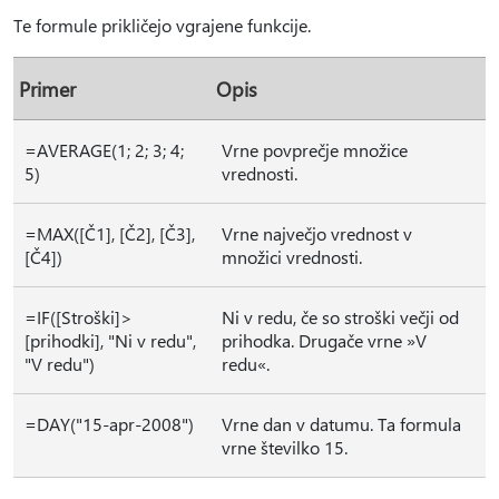
Te formule prikličejo vgrajene funkcije.
Primer
Opis
=AVERAGE(1; 2; 3; 4;
Vrne povprečje množice
5)
vrednosti.
=MAX([Č1], [Č2], [Č3],
Vrne največjo vrednost v
[Č4])
množici vrednosti.
=IF([Stroški]>
Ni v redu, če so stroški večji od
[prihodki], "Ni v redu",
prihodka. Drugače vrne »V
"V redu")
redu«.
=DAY("15-apr-2008")
Vrne dan v datumu. Ta formula
vrne številko 15.