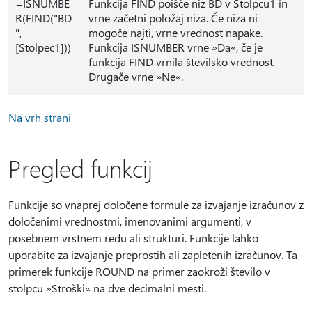
=ISNUMBE
Funkcija FIND poišče niz BD v Stolpcu1 in
R(FIND("BD
vrne začetni položaj niza. Če niza ni
",
mogoče najti, vrne vrednost napake.
[Stolpec1]))
Funkcija ISNUMBER vrne »Da«, če je
funkcija FIND vrnila številsko vrednost.
Drugače vrne »Ne«.
Na vrh strani
Pregled funkcij
Funkcije so vnaprej določene formule za izvajanje izračunov z
določenimi vrednostmi, imenovanimi argumenti, v
posebnem vrstnem redu ali strukturi. Funkcije lahko
uporabite za izvajanje preprostih ali zapletenih izračunov. Ta
primerek funkcije ROUND na primer zaokroži število v
stolpcu »Stroški« na dve decimalni mesti.