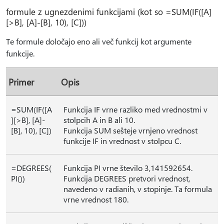
formule z ugnezdenimi funkcijami (kot so =SUM(IF([A]
[>B], [A]-[B], 10), [C]))
Te formule določajo eno ali več funkcij kot argumente
funkcije.
Primer
Opis
=SUM(IF([A
Funkcija IF vrne razliko med vrednostmi v
][>B], [A]-
stolpcih A in B ali 10.
[B], 10), [C])
Funkcija SUM sešteje vrnjeno vrednost
funkcije IF in vrednost v stolpcu C.
=DEGREES(
Funkcija PI vrne število 3,141592654.
PI())
Funkcija DEGREES pretvori vrednost,
navedeno v radianih, v stopinje. Ta formula
vrne vrednost 180.