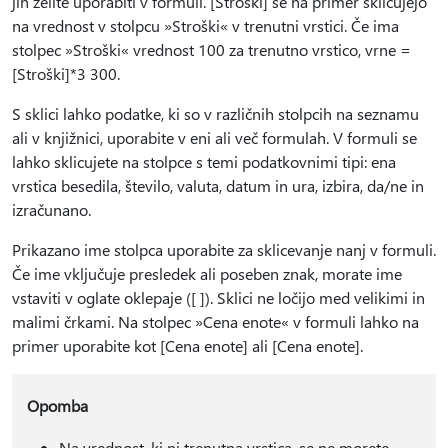
jih želite uporabiti v formuli. [Stroški] se na primer sklicujejo
na vrednost v stolpcu »Stroški« v trenutni vrstici. Če ima
stolpec »Stroški« vrednost 100 za trenutno vrstico, vrne =
[Stroški]*3 300.
S sklici lahko podatke, ki so v različnih stolpcih na seznamu
ali v knjižnici, uporabite v eni ali več formulah. V formuli se
lahko sklicujete na stolpce s temi podatkovnimi tipi: ena
vrstica besedila, število, valuta, datum in ura, izbira, da/ne in
izračunano.
Prikazano ime stolpca uporabite za sklicevanje nanj v formuli.
Če ime vključuje presledek ali poseben znak, morate ime
vstaviti v oglate oklepaje ([ ]). Sklici ne ločijo med velikimi in
malimi črkami. Na stolpec »Cena enote« v formuli lahko na
primer uporabite kot [Cena enote] ali [Cena enote].
Opomba
Na vrednost, ki ni trenutna vrstica, se ne morete