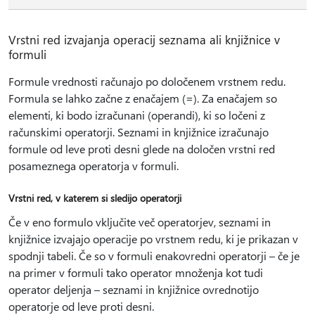
Vrstni red izvajanja operacij seznama ali knjižnice v
formuli
Formule vrednosti računajo po določenem vrstnem redu.
Formula se lahko začne z enačajem (=). Za enačajem so
elementi, ki bodo izračunani (operandi), ki so ločeni z
računskimi operatorji. Seznami in knjižnice izračunajo
formule od leve proti desni glede na določen vrstni red
posameznega operatorja v formuli.
Vrstni red, v katerem si sledijo operatorji
Če v eno formulo vključite več operatorjev, seznami in
knjižnice izvajajo operacije po vrstnem redu, ki je prikazan v
spodnji tabeli. Če so v formuli enakovredni operatorji – če je
na primer v formuli tako operator množenja kot tudi
operator deljenja – seznami in knjižnice ovrednotijo
operatorje od leve proti desni.