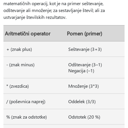
matematičnih operacij, kot je na primer seštevanje,
odštevanje ali množenje; za sestavljanje števil; ali za
ustvarjanje številskih rezultatov.
Aritmetični operator
Pomen (primer)
+ (znak plus)
Seštevanje (3+3)
- (znak minus)
Odštevanje (3–1)
Negacija (–1)
* (zvezdica)
Množenje (3*3)
/ (poševnica naprej)
Oddelek (3/3)
% (znak za odstotke)
Odstotek (20 %)