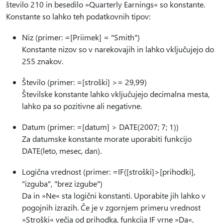
število 210 in besedilo »Quarterly Earnings« so konstante.
Konstante so lahko teh podatkovnih tipov:
Niz (primer: =[Priimek] = "Smith")
Konstante nizov so v narekovajih in lahko vključujejo do
255 znakov.
Število (primer: =[stroški] >= 29,99)
Številske konstante lahko vključujejo decimalna mesta,
lahko pa so pozitivne ali negativne.
Datum (primer: =[datum] > DATE(2007; 7; 1))
Za datumske konstante morate uporabiti funkcijo
DATE(leto, mesec, dan).
Logična vrednost (primer: =IF([stroški]>[prihodki],
"izguba", "brez izgube")
Da in »Ne« sta logični konstanti. Uporabite jih lahko v
pogojnih izrazih. Če je v zgornjem primeru vrednost
»Stroški« večja od prihodka, funkcija IF vrne »Da«,