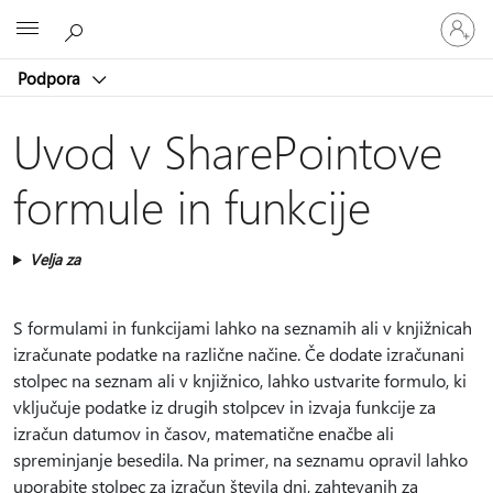
Vpišite
Microsoft
se
v
Podpora
svoj
račun
Uvod v SharePointove
formule in funkcije
Velja za
S formulami in funkcijami lahko na seznamih ali v knjižnicah
izračunate podatke na različne načine. Če dodate izračunani
stolpec na seznam ali v knjižnico, lahko ustvarite formulo, ki
vključuje podatke iz drugih stolpcev in izvaja funkcije za
izračun datumov in časov, matematične enačbe ali
spreminjanje besedila. Na primer, na seznamu opravil lahko
uporabite stolpec za izračun števila dni, zahtevanih za