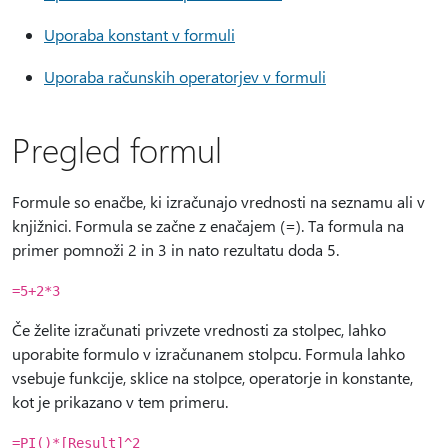
Uporaba konstant v formuli
Uporaba računskih operatorjev v formuli
Pregled formul
Formule so enačbe, ki izračunajo vrednosti na seznamu ali v
knjižnici. Formula se začne z enačajem (=). Ta formula na
primer pomnoži 2 in 3 in nato rezultatu doda 5.
=5+2*3
Če želite izračunati privzete vrednosti za stolpec, lahko
uporabite formulo v izračunanem stolpcu. Formula lahko
vsebuje funkcije, sklice na stolpce, operatorje in konstante,
kot je prikazano v tem primeru.
=PI()*[Result]^2