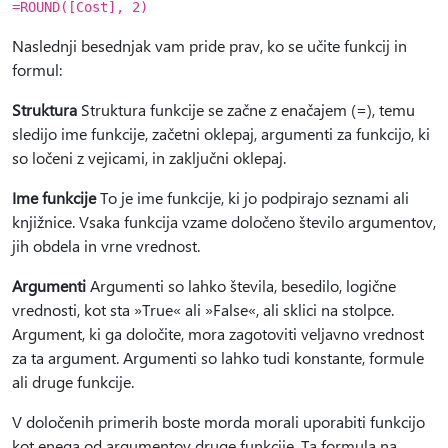
=ROUND([Cost], 2)
Naslednji besednjak vam pride prav, ko se učite funkcij in
formul:
Struktura
Struktura funkcije se začne z enačajem (=), temu
sledijo ime funkcije, začetni oklepaj, argumenti za funkcijo, ki
so ločeni z vejicami, in zaključni oklepaj.
Ime funkcije
To je ime funkcije, ki jo podpirajo seznami ali
knjižnice. Vsaka funkcija vzame določeno število argumentov,
jih obdela in vrne vrednost.
Argumenti
Argumenti so lahko števila, besedilo, logične
vrednosti, kot sta »True« ali »False«, ali sklici na stolpce.
Argument, ki ga določite, mora zagotoviti veljavno vrednost
za ta argument. Argumenti so lahko tudi konstante, formule
ali druge funkcije.
V določenih primerih boste morda morali uporabiti funkcijo
kot enega od argumentov druge funkcije. Ta formula na