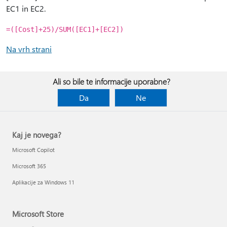
EC1 in EC2.
=([Cost]+25)/SUM([EC1]+[EC2])
Na vrh strani
Ali so bile te informacije uporabne?
Da
Ne
Kaj je novega?
Microsoft Copilot
Microsoft 365
Aplikacije za Windows 11
Microsoft Store