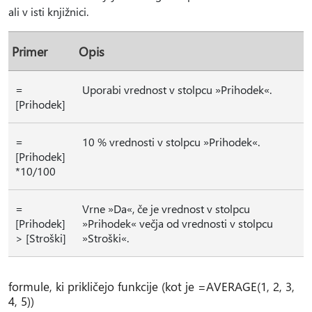
ali v isti knjižnici.
Primer
Opis
=
Uporabi vrednost v stolpcu »Prihodek«.
[Prihodek]
=
10 % vrednosti v stolpcu »Prihodek«.
[Prihodek]
*10/100
=
Vrne »Da«, če je vrednost v stolpcu
[Prihodek]
»Prihodek« večja od vrednosti v stolpcu
> [Stroški]
»Stroški«.
formule, ki prikličejo funkcije (kot je =AVERAGE(1, 2, 3,
4, 5))