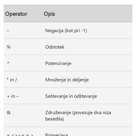
Operator
Opis
–
Negacija (kot pri -1)
%
Odstotek
^
Potenciranje
* in /
Množenje in deljenje
+ in –
Seštevanje in odštevanje
&
Združevanje (povezuje dva niza
besedila)
= <><= = >
Primerjava