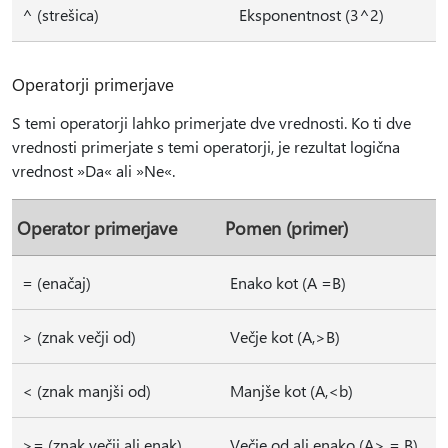
^ (strešica)
Eksponentnost (3^2)
Operatorji primerjave
S temi operatorji lahko primerjate dve vrednosti. Ko ti dve
vrednosti primerjate s temi operatorji, je rezultat logična
vrednost »Da« ali »Ne«.
Operator primerjave
Pomen (primer)
= (enačaj)
Enako kot (A =B)
> (znak večji od)
Večje kot (A,>B)
< (znak manjši od)
Manjše kot (A,<b)
>= (znak večji ali enak)
Večje od ali enako (A> = B)