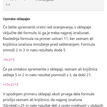
<>
Uporaba oklepajev
Če želite spremeniti vrstni red ocenjevanja, v oklepaje
vključite del formule, ki ga je treba najprej izračunati.
Naslednja formula na primer ustvari 11, ker seznam ali
knjižnica izračuna množenje pred seštevanjem. Formula
zmnoži 2 in 3 in nato rezultatu doda 5.
=5+2*3
Če pa sintakso spremenite z oklepaji, seznam ali knjižnica
sešteje 5 in 2 in nato rezultat pomnoži s 3, da dobi 21.
=(5+2)*3
V spodnjem primeru oklepaji okoli prvega dela formule
prisilijo seznam ali knjižnico, da najprej izračuna
[Strošek]+25 in nato rezultat deli z vsoto vrednosti v stolpcih