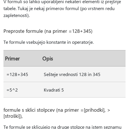
V formuli so lahko uporabljeni nekateri elementi iz prejšnje
tabele. Tukaj je nekaj primerov formul (po vrstnem redu
zapletenosti).
Preproste formule (na primer =128+345)
Te formule vsebujejo konstante in operatorje.
Primer
Opis
=128+345
Sešteje vrednosti 128 in 345
=5^2
Kvadrati 5
formule s sklici stolpcev (na primer =[prihodki], >
[stroški]),
Te formule se sklicujejo na druge stolpce na istem seznamu