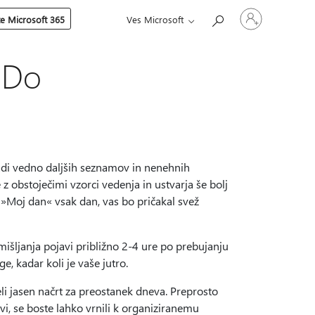
Vpišite
te Microsoft 365
Ves Microsoft
se
v
svoj
račun
o-Do
aradi vedno daljših seznamov in nenehnih
z obstoječimi vzorci vedenja in ustvarja še bolj
 »Moj dan« vsak dan, vas bo pričakal svež
mišljanja pojavi približno 2-4 ure po prebujanju
, kadar koli je vaše jutro.
eli jasen načrt za preostanek dneva. Preprosto
i, se boste lahko vrnili k organiziranemu