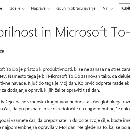
ce
Izdelki
Naprave
Račun in obračunavanje
Viri
Kupi
orilnost in Microsoft T
 za
ft To Do je pristop k produktivnosti, ki se ne zanaša na stres z
tev. Namesto tega je bil Microsoft To Do zasnovan tako, da deluje 
ivne navade. Ključ do tega je Moj dan. Ko prvič odprete razdelek
 za dodajanje opravil, ki jih želite opraviti tisti dan.
 kažejo, da se vrhunska kognitivna budnost ali čas globokega raz
n čas, da prepoznate in se osredotočite na najpomembnejše naloge
godaj vzamete čas, da prepoznate in določite svoje cilje, boste im
 najpomembnejša opravila v Moj dan. Ne glede na to, kaj se pojav