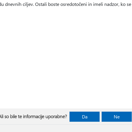
u dnevnih ciljev. Ostali boste osredotočeni in imeli nadzor, ko s
Ali so bile te informacije uporabne?
Da
Ne