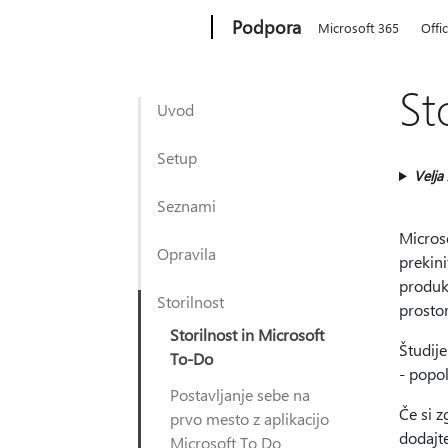
Microsoft
Podpora
Microsoft 365
Offi
St
Uvod
Setup
Velja
Seznami
Microso
Opravila
prekini
produkt
Storilnost
prostor
Storilnost in Microsoft
Študije
To-Do
- popol
Postavljanje sebe na
Če si z
prvo mesto z aplikacijo
dodajte
Microsoft To Do