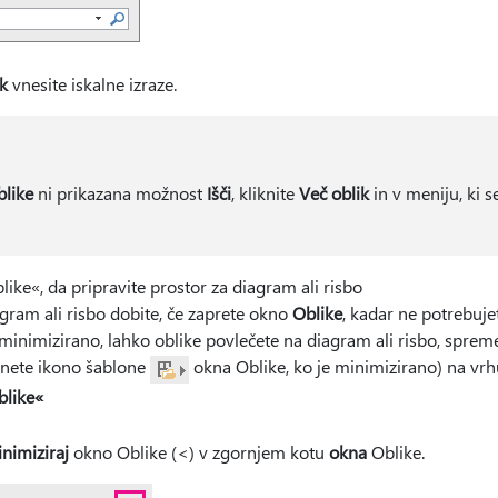
k
vnesite iskalne izraze.
blike
ni prikazana možnost
Išči
, kliknite
Več oblik
in v meniju, ki s
ike«, da pripravite prostor za diagram ali risbo
gram ali risbo dobite, če zaprete okno
Oblike
, kadar ne potrebuje
minimizirano, lahko oblike povlečete na diagram ali risbo, spreme
iknete ikono šablone
okna Oblike, ko je minimizirano) na vr
blike«
nimiziraj
okno Oblike (<) v zgornjem kotu
okna
Oblike.