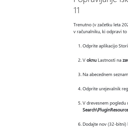
11
Trenutno (v začetku leta 20
v računalniku, ki odpravi to
Odprite aplikacijo Sto
V
oknu
Lastnosti na
za
Na abecednem seznamu 
Odprite urejevalnik regi
V drevesnem pogledu n
Search\PluginResourc
Dodajte nov (32-bitni