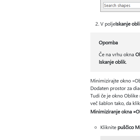
V polje
Iskanje obli
Opomba
Če na vrhu okna
O
Iskanje oblik
.
Minimizirajte okno »Obl
Dodaten prostor za dia
Tudi če je
okno Oblike 
več šablon tako, da kl
Minimiziranje okna »O
Kliknite
puščico Mi