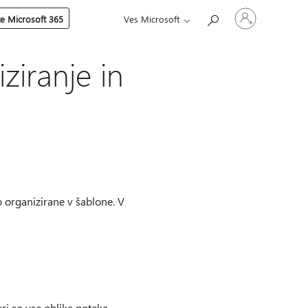
Vpišite
te Microsoft 365
Ves Microsoft
se
v
svoj
račun
iranje in
o organizirane v šablone. V
ri so vse oblike poteka