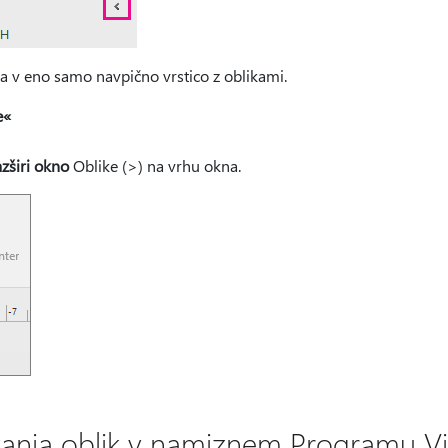
a v eno samo navpično vrstico z oblikami.
e«
zširi okno
Oblike (>) na vrhu okna.
skanja oblik v namiznem Programu V