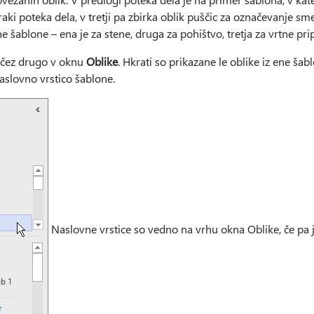
raki poteka dela, v tretji pa zbirka oblik puščic za označevanje sme
 šablone – ena je za stene, druga za pohištvo, tretja za vrtne pr
 čez drugo v oknu
Oblike
. Hkrati so prikazane le oblike iz ene šabl
naslovno vrstico šablone.
Naslovne vrstice so vedno na vrhu okna Oblike
, če pa 