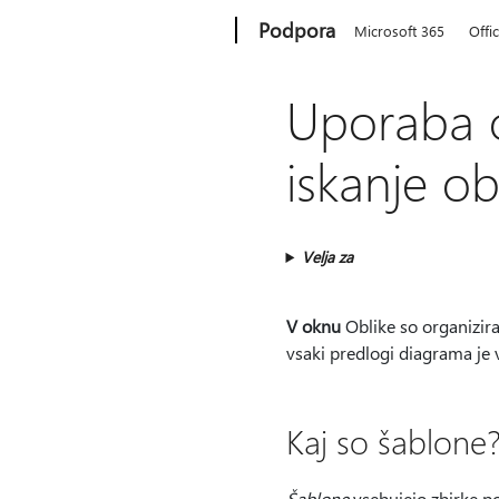
Microsoft
Podpora
Microsoft 365
Offi
Uporaba o
iskanje ob
Velja za
V oknu
Oblike so organiziran
vsaki predlogi diagrama je v
Kaj so šablone
Šablone
vsebujejo zbirke po