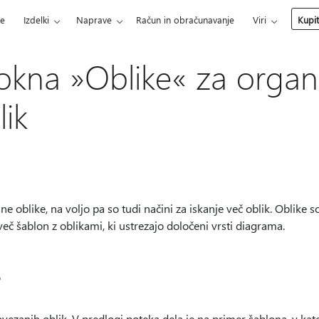
ce
Izdelki
Naprave
Račun in obračunavanje
Viri
Kupi
kna »Oblike« za organiz
lik
e oblike, na voljo pa so tudi načini za iskanje več oblik. Oblike s
eč šablon z oblikami, ki ustrezajo določeni vrsti diagrama.
?
vezanih oblik. V predlogi poteka dela je na primer šablona, v kate