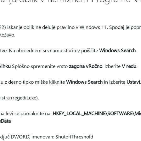
22) iskanje oblik ne deluje pravilno v Windows 11. Spodaj je popr
 težavo.
ritve. Na abecednem seznamu storitev poiščite
Windows Search
.
vihku
Splošno spremenite vrsto
zagona v
Ročno
. Izberite
V redu
.
z desno tipko miške kliknite
Windows Search
in izberite
Ustavi
.
stra (regedit.exe).
a levi se pomaknite na:
HKEY_LOCAL_MACHINE\SOFTWARE\Mic
eData
) ključ DWORD, imenovan: ShutoffThreshold