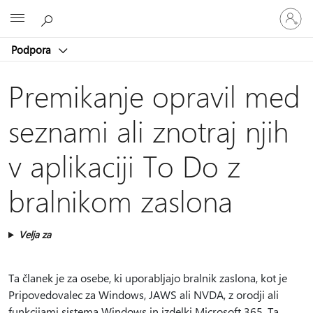
Vpišite
Microsoft
se
v
Podpora
svoj
račun
Premikanje opravil med
seznami ali znotraj njih
v aplikaciji To Do z
bralnikom zaslona
Velja za
Ta članek je za osebe, ki uporabljajo bralnik zaslona, kot je
Pripovedovalec za Windows, JAWS ali NVDA, z orodji ali
funkcijami sistema Windows in izdelki Microsoft 365. Ta