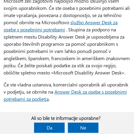
Microsoft želi zagotoviti najboljšo možno izkušnjo vsem
svojim uporabnikom. Če ste oseba s posebnimi potrebami ali
imate vprašanja, povezana z dostopnostjo, se za tehnično
pomoč obrnite na Microsoftovo
službo Answer Desk za
osebe s posebnimi potrebami
. Skupina za podporo na
spletnem mestu Disability Answer Desk je usposobljena za
uporabo številnih programov za pomoč uporabnikom s
posebnimi potrebami in vam lahko ponudi pomoč v
angleškem, španskem, francoskem in ameriškem znakovnem
jeziku. Če želite poiskati podatke za stik za svojo regijo,
obiščite spletno mesto »Microsoft Disability Answer Desk«.
Če ste vladna ustanova, komercialni uporabnik ali uporabnik
v podjetju, se obrnite na
Answer Desk za osebe s posebnimi
potrebami za podjetja
.
Ali so bile te informacije uporabne?
Da
Ne