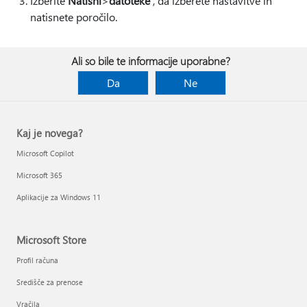
Izberite
Natisni
>
datoteke
, da izberete nastavitve in
natisnete poročilo.
Ali so bile te informacije uporabne?
Da
Ne
Kaj je novega?
Microsoft Copilot
Microsoft 365
Aplikacije za Windows 11
Microsoft Store
Profil računa
Središče za prenose
Vračila