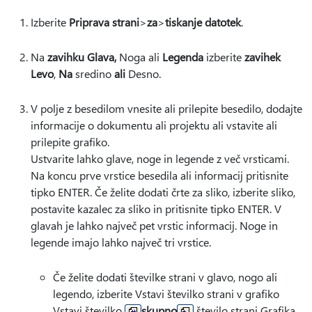
Izberite
Priprava strani
>
za
>
tiskanje datotek
.
Na
zavihku Glava
,
Noga ali
Legenda
izberite
zavihek
Levo
,
Na
sredino
ali
Desno.
V polje z besedilom vnesite ali prilepite besedilo, dodajte
informacije o dokumentu ali projektu ali vstavite ali
prilepite grafiko.
Ustvarite lahko glave, noge in legende z več vrsticami.
Na koncu prve vrstice besedila ali informacij pritisnite
tipko ENTER. Če želite dodati črte za sliko, izberite sliko,
postavite kazalec za sliko in pritisnite tipko ENTER. V
glavah je lahko največ pet vrstic informacij. Noge in
legende imajo lahko največ tri vrstice.
Če želite dodati številke strani v glavo, nogo ali
legendo, izberite
Vstavi številko strani v grafiko
Vstavi številko
skupno
število strani Grafika