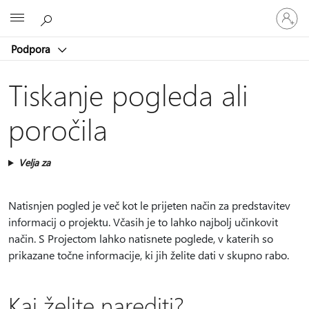
Vpišite
Microsoft
se
v
Podpora
svoj
račun
Tiskanje pogleda ali
poročila
Velja za
Natisnjen pogled je več kot le prijeten način za predstavitev
informacij o projektu. Včasih je to lahko najbolj učinkovit
način. S Projectom lahko natisnete poglede, v katerih so
prikazane točne informacije, ki jih želite dati v skupno rabo.
Kaj želite narediti?