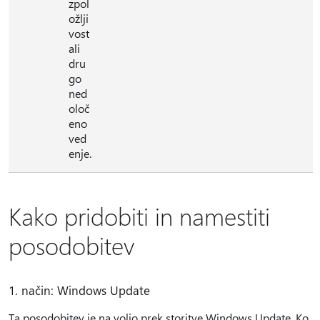
zpol
ožlji
vost
ali
dru
go
ned
oloč
eno
ved
enje.
Kako pridobiti in namestiti
posodobitev
1. način: Windows Update
Ta posodobitev je na voljo prek storitve Windows Update. Ko