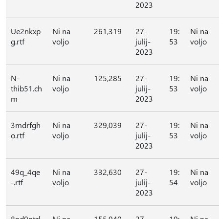
2023
Ue2nkxp
Ni na
261,319
27-
19:
Ni na
g.rtf
voljo
julij-
53
voljo
2023
N-
Ni na
125,285
27-
19:
Ni na
thib51.ch
voljo
julij-
53
voljo
m
2023
3mdrfgh
Ni na
329,039
27-
19:
Ni na
o.rtf
voljo
julij-
53
voljo
2023
49q_4qe
Ni na
332,630
27-
19:
Ni na
-.rtf
voljo
julij-
54
voljo
2023
8nd0ntzl.
Ni na
155,940
27-
19:
Ni na