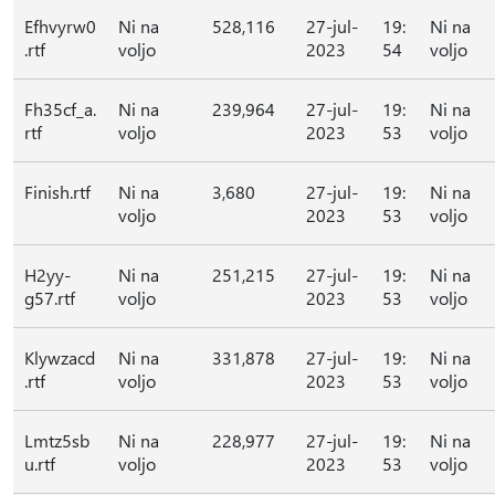
Efhvyrw0
Ni na
528,116
27-jul-
19:
Ni na
.rtf
voljo
2023
54
voljo
Fh35cf_a.
Ni na
239,964
27-jul-
19:
Ni na
rtf
voljo
2023
53
voljo
Finish.rtf
Ni na
3,680
27-jul-
19:
Ni na
voljo
2023
53
voljo
H2yy-
Ni na
251,215
27-jul-
19:
Ni na
g57.rtf
voljo
2023
53
voljo
Klywzacd
Ni na
331,878
27-jul-
19:
Ni na
.rtf
voljo
2023
53
voljo
Lmtz5sb
Ni na
228,977
27-jul-
19:
Ni na
u.rtf
voljo
2023
53
voljo