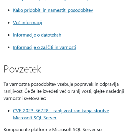
Kako pridobiti in namestiti posodobitev
Več informacij
Informacije o datotekah
Informacije o zaščiti in varnosti
Povzetek
Ta varnostna posodobitev vsebuje popravek in odpravlja
ranljivost. Če želite izvedeti več o ranljivosti, glejte naslednji
varnostni svetovalec:
CVE-2023-36728 – ranljivost zanikanja storitve
Microsoft SQL Server
Komponente platforme Microsoft SQL Server so