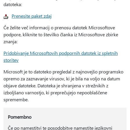
datoteka:
Prenesite paket zdaj
Če želite več informacij o prenosu datotek Microsoftove
podpore, kliknite to številko članka iz Microsoftove zbirke
znanja:
Pridobivanje Microsoftovih podpornih datotek iz spletnih
storitev
Microsoft je to datoteko pregledal z najnovejšo programsko
opremo za zaznavanje virusov, ki je bila na voljo na datum
objave datoteke. Datoteka je shranjena v strežnikih z
izboljšano varnostjo, ki preprečujejo nepooblaščene
spremembe.
Pomembno
Če po namestitvi te posodobitve namestite jezikovni