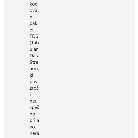
kod
ova
n
pak
et
TDS
(Tab
ular
Data
Stre
am),
ki
pov
zroč
i
neu
speš
no
prija
vo,
nera