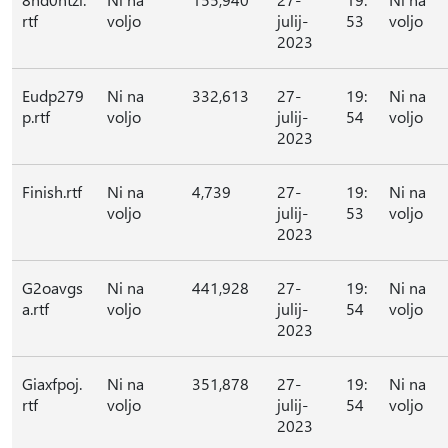
rtf
voljo
julij-
53
voljo
2023
Eudp279
Ni na
332,613
27-
19:
Ni na
p.rtf
voljo
julij-
54
voljo
2023
Finish.rtf
Ni na
4,739
27-
19:
Ni na
voljo
julij-
53
voljo
2023
G2oavgs
Ni na
441,928
27-
19:
Ni na
a.rtf
voljo
julij-
54
voljo
2023
Giaxfpoj.
Ni na
351,878
27-
19:
Ni na
rtf
voljo
julij-
54
voljo
2023