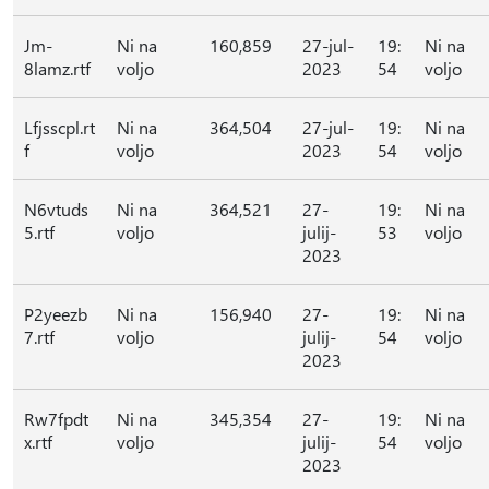
Jm-
Ni na
160,859
27-jul-
19:
Ni na
8lamz.rtf
voljo
2023
54
voljo
Lfjsscpl.rt
Ni na
364,504
27-jul-
19:
Ni na
f
voljo
2023
54
voljo
N6vtuds
Ni na
364,521
27-
19:
Ni na
5.rtf
voljo
julij-
53
voljo
2023
P2yeezb
Ni na
156,940
27-
19:
Ni na
7.rtf
voljo
julij-
54
voljo
2023
Rw7fpdt
Ni na
345,354
27-
19:
Ni na
x.rtf
voljo
julij-
54
voljo
2023