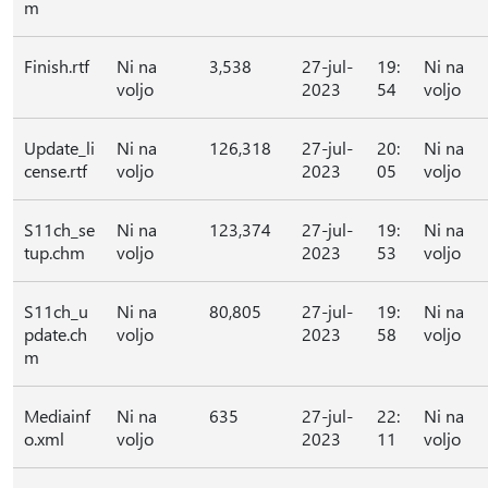
m
Finish.rtf
Ni na
3,538
27-jul-
19:
Ni na
voljo
2023
54
voljo
Update_li
Ni na
126,318
27-jul-
20:
Ni na
cense.rtf
voljo
2023
05
voljo
S11ch_se
Ni na
123,374
27-jul-
19:
Ni na
tup.chm
voljo
2023
53
voljo
S11ch_u
Ni na
80,805
27-jul-
19:
Ni na
pdate.ch
voljo
2023
58
voljo
m
Mediainf
Ni na
635
27-jul-
22:
Ni na
o.xml
voljo
2023
11
voljo