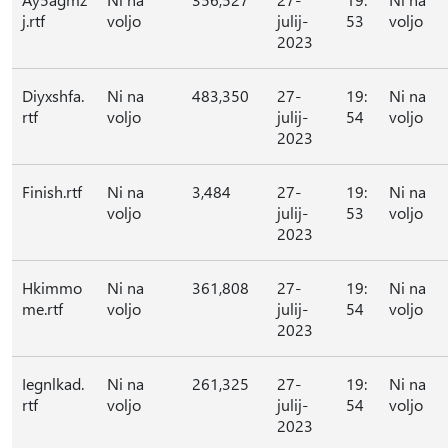
j.rtf
voljo
julij-
53
voljo
2023
Diyxshfa.
Ni na
483,350
27-
19:
Ni na
rtf
voljo
julij-
54
voljo
2023
Finish.rtf
Ni na
3,484
27-
19:
Ni na
voljo
julij-
53
voljo
2023
Hkimmo
Ni na
361,808
27-
19:
Ni na
me.rtf
voljo
julij-
54
voljo
2023
Iegnlkad.
Ni na
261,325
27-
19:
Ni na
rtf
voljo
julij-
54
voljo
2023