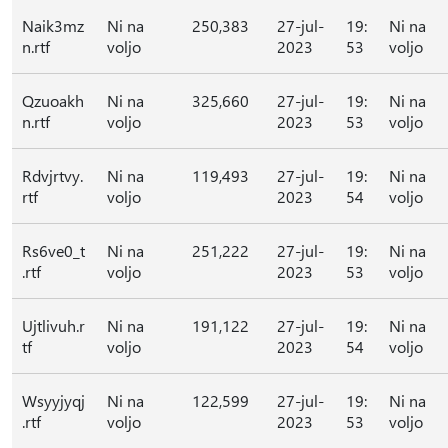
Naik3mz
Ni na
250,383
27-jul-
19:
Ni na
n.rtf
voljo
2023
53
voljo
Qzuoakh
Ni na
325,660
27-jul-
19:
Ni na
n.rtf
voljo
2023
53
voljo
Rdvjrtvy.
Ni na
119,493
27-jul-
19:
Ni na
rtf
voljo
2023
54
voljo
Rs6ve0_t
Ni na
251,222
27-jul-
19:
Ni na
.rtf
voljo
2023
53
voljo
Ujtlivuh.r
Ni na
191,122
27-jul-
19:
Ni na
tf
voljo
2023
54
voljo
Wsyyjyqj
Ni na
122,599
27-jul-
19:
Ni na
.rtf
voljo
2023
53
voljo