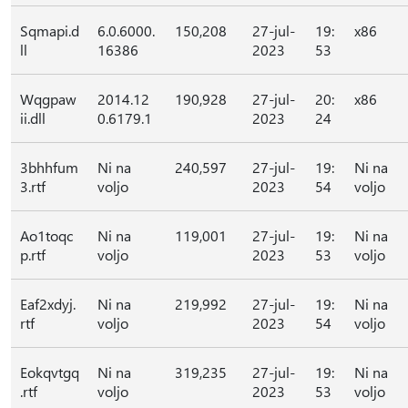
Sqmapi.d
6.0.6000.
150,208
27-jul-
19:
x86
ll
16386
2023
53
Wqgpaw
2014.12
190,928
27-jul-
20:
x86
ii.dll
0.6179.1
2023
24
3bhhfum
Ni na
240,597
27-jul-
19:
Ni na
3.rtf
voljo
2023
54
voljo
Ao1toqc
Ni na
119,001
27-jul-
19:
Ni na
p.rtf
voljo
2023
53
voljo
Eaf2xdyj.
Ni na
219,992
27-jul-
19:
Ni na
rtf
voljo
2023
54
voljo
Eokqvtgq
Ni na
319,235
27-jul-
19:
Ni na
.rtf
voljo
2023
53
voljo