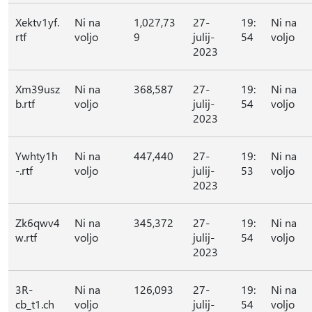
Xektv1yf.
Ni na
1,027,73
27-
19:
Ni na
rtf
voljo
9
julij-
54
voljo
2023
Xm39usz
Ni na
368,587
27-
19:
Ni na
b.rtf
voljo
julij-
54
voljo
2023
Ywhty1h
Ni na
447,440
27-
19:
Ni na
-.rtf
voljo
julij-
53
voljo
2023
Zk6qwv4
Ni na
345,372
27-
19:
Ni na
w.rtf
voljo
julij-
54
voljo
2023
3R-
Ni na
126,093
27-
19:
Ni na
cb_t1.ch
voljo
julij-
54
voljo