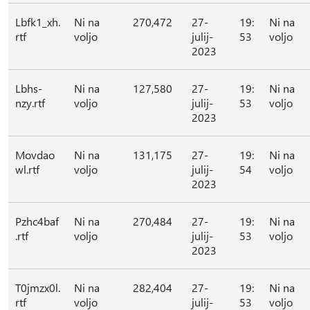
Lbfk1_xh.
Ni na
270,472
27-
19:
Ni na
rtf
voljo
julij-
53
voljo
2023
Lbhs-
Ni na
127,580
27-
19:
Ni na
nzy.rtf
voljo
julij-
53
voljo
2023
Movdao
Ni na
131,175
27-
19:
Ni na
wl.rtf
voljo
julij-
54
voljo
2023
Pzhc4baf
Ni na
270,484
27-
19:
Ni na
.rtf
voljo
julij-
53
voljo
2023
T0jmzx0l.
Ni na
282,404
27-
19:
Ni na
rtf
voljo
julij-
53
voljo