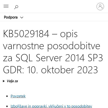
Vpišite
Microsoft
se
v
Podpora
svoj
račun
KB5029184 – opis
varnostne posodobitve
za SQL Server 2014 SP3
GDR: 10. oktober 2023
Velja za
Povzetek
Izboljšave in popravki, vključeni v to posodobitev