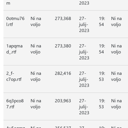
m
2023
0otmu76
Ni na
273,368
27-
19:
Ni na
l.rtf
voljo
julij-
54
voljo
2023
1apqma
Ni na
273,380
27-
19:
Ni na
d_.rtf
voljo
julij-
54
voljo
2023
2_f-
Ni na
282,416
27-
19:
Ni na
c7op.rtf
voljo
julij-
53
voljo
2023
6q3pco8
Ni na
203,963
27-
19:
Ni na
7.rtf
voljo
julij-
53
voljo
2023
Ay5agmz
Ni na
356,527
27-
19:
Ni na