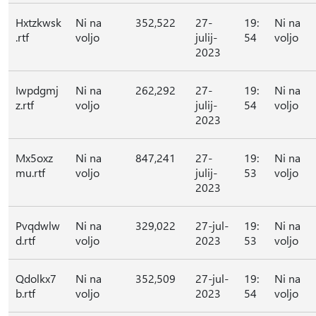
Hxtzkwsk
Ni na
352,522
27-
19:
Ni na
.rtf
voljo
julij-
54
voljo
2023
Iwpdgmj
Ni na
262,292
27-
19:
Ni na
z.rtf
voljo
julij-
54
voljo
2023
Mx5oxz
Ni na
847,241
27-
19:
Ni na
mu.rtf
voljo
julij-
53
voljo
2023
Pvqdwlw
Ni na
329,022
27-jul-
19:
Ni na
d.rtf
voljo
2023
53
voljo
Qdolkx7
Ni na
352,509
27-jul-
19:
Ni na
b.rtf
voljo
2023
54
voljo