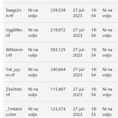
Seags2n
Ni na
239,539
27-jul-
19:
Ni na
n.rtf
voljo
2023
54
voljo
Vggi0lbv.
Ni na
219,972
27-jul-
19:
Ni na
rtf
voljo
2023
54
voljo
Wf4zzvm
Ni na
503,125
27-jul-
19:
Ni na
i.rtf
voljo
2023
54
voljo
Yxk_yyy
Ni na
240,604
27-jul-
19:
Ni na
m.rtf
voljo
2023
54
voljo
Z3e3trbr.
Ni na
115,407
27-jul-
19:
Ni na
rtf
voljo
2023
54
voljo
_7mk6ot
Ni na
123,374
27-jul-
19:
Ni na
s.chm
voljo
2023
53
voljo