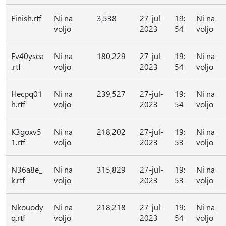
Finish.rtf
Ni na
3,538
27-jul-
19:
Ni na
voljo
2023
54
voljo
Fv40ysea
Ni na
180,229
27-jul-
19:
Ni na
.rtf
voljo
2023
54
voljo
Hecpq01
Ni na
239,527
27-jul-
19:
Ni na
h.rtf
voljo
2023
54
voljo
K3goxv5
Ni na
218,202
27-jul-
19:
Ni na
1.rtf
voljo
2023
53
voljo
N36a8e_
Ni na
315,829
27-jul-
19:
Ni na
k.rtf
voljo
2023
53
voljo
Nkouody
Ni na
218,218
27-jul-
19:
Ni na
q.rtf
voljo
2023
54
voljo