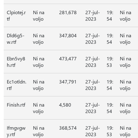
Clpiotej.r
Ni na
281,678
27-jul-
19:
Ni na
tf
voljo
2023
54
voljo
Dld6g5-
Ni na
347,804
27-jul-
19:
Ni na
w.rtf
voljo
2023
54
voljo
Ebn5vy8
Ni na
473,477
27-jul-
19:
Ni na
h.rtf
voljo
2023
53
voljo
Ec1otldn.
Ni na
347,791
27-jul-
19:
Ni na
rtf
voljo
2023
54
voljo
Finish.rtf
Ni na
4,580
27-jul-
19:
Ni na
voljo
2023
54
voljo
Ifmgvgw
Ni na
368,574
27-jul-
19:
Ni na
y.rtf
voljo
2023
53
voljo