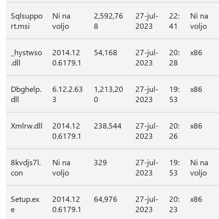
Sqlsuppo
Ni na
2,592,76
27-jul-
22:
Ni na
rt.msi
voljo
8
2023
41
voljo
_hystwso
2014.12
54,168
27-jul-
20:
x86
.dll
0.6179.1
2023
28
Dbghelp.
6.12.2.63
1,213,20
27-jul-
19:
x86
dll
3
0
2023
53
Xmlrw.dll
2014.12
238,544
27-jul-
20:
x86
0.6179.1
2023
26
8kvdjs7l.
Ni na
329
27-jul-
19:
Ni na
con
voljo
2023
53
voljo
Setup.ex
2014.12
64,976
27-jul-
20:
x86
e
0.6179.1
2023
23