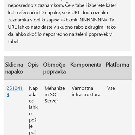
neposredno z zaznamkom. Če v tabeli izberete kateri
koli referenčni ID napake, se v URL doda oznaka
zaznamka v obliki zapisa »#bkmk_NNNNNNN«. Ta
URL lahko nato daste v skupno rabo z drugimi, tako
da lahko skočijo neposredno na želeni popravek v
tabeli.
Sklic na
Opis
Območje
Komponenta
Platforma
napako
popravka
251241
Nap
Mehanize
Varnostna
Vse
9
adal
m SQL
infrastruktura
ec
Server
lahk
o
pošl
je
poš