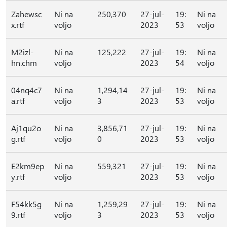
Zahewsc
Ni na
250,370
27-jul-
19:
Ni na
x.rtf
voljo
2023
53
voljo
M2izl-
Ni na
125,222
27-jul-
19:
Ni na
hn.chm
voljo
2023
54
voljo
04nq4c7
Ni na
1,294,14
27-jul-
19:
Ni na
a.rtf
voljo
3
2023
53
voljo
Aj1qu2o
Ni na
3,856,71
27-jul-
19:
Ni na
g.rtf
voljo
0
2023
53
voljo
E2km9ep
Ni na
559,321
27-jul-
19:
Ni na
y.rtf
voljo
2023
53
voljo
F54kk5g
Ni na
1,259,29
27-jul-
19:
Ni na
9.rtf
voljo
3
2023
53
voljo