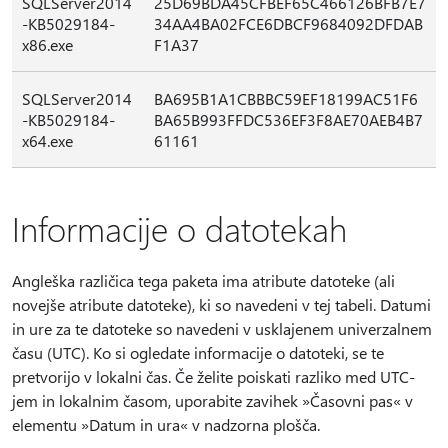
SQLServer2014
25D69BDA45CFBEF65C466126BFB7E7
-KB5029184-
34AA4BA02FCE6DBCF9684092DFDAB
x86.exe
F1A37
SQLServer2014
BA695B1A1CBBBC59EF18199AC51F6
-KB5029184-
BA65B993FFDC536EF3F8AE70AEB4B7
x64.exe
61161
Informacije o datotekah
Angleška različica tega paketa ima atribute datoteke (ali
novejše atribute datoteke), ki so navedeni v tej tabeli. Datumi
in ure za te datoteke so navedeni v usklajenem univerzalnem
času (UTC). Ko si ogledate informacije o datoteki, se te
pretvorijo v lokalni čas. Če želite poiskati razliko med UTC-
jem in lokalnim časom, uporabite zavihek »Časovni pas« v
elementu »Datum in ura« v nadzorna plošča.