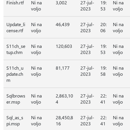
Finish.rtf
Ni na
3,002
27-jul-
19:
Ni na
voljo
2023
53
voljo
Update_li
Ni na
46,439
27-jul-
20:
Ni na
cense.rtf
voljo
2023
06
voljo
S11ch_se
Ni na
120,603
27-jul-
19:
Ni na
tup.chm
voljo
2023
53
voljo
S11ch_u
Ni na
81,177
27-jul-
19:
Ni na
pdate.ch
voljo
2023
58
voljo
m
Sqlbrows
Ni na
2,863,10
27-jul-
22:
Ni na
er.msp
voljo
4
2023
41
voljo
Sql_as_s
Ni na
28,450,8
27-jul-
22:
Ni na
pi.msp
voljo
16
2023
41
voljo