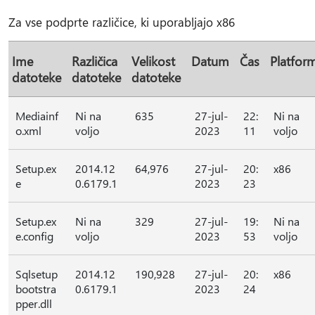
Za vse podprte različice, ki uporabljajo x86
Ime
Različica
Velikost
Datum
Čas
Platfor
datoteke
datoteke
datoteke
Mediainf
Ni na
635
27-jul-
22:
Ni na
o.xml
voljo
2023
11
voljo
Setup.ex
2014.12
64,976
27-jul-
20:
x86
e
0.6179.1
2023
23
Setup.ex
Ni na
329
27-jul-
19:
Ni na
e.config
voljo
2023
53
voljo
Sqlsetup
2014.12
190,928
27-jul-
20:
x86
bootstra
0.6179.1
2023
24
pper.dll