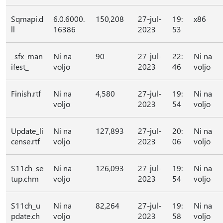
Sqmapi.d
6.0.6000.
150,208
27-jul-
19:
x86
ll
16386
2023
53
_sfx_man
Ni na
90
27-jul-
22:
Ni na
ifest_
voljo
2023
46
voljo
Finish.rtf
Ni na
4,580
27-jul-
19:
Ni na
voljo
2023
54
voljo
Update_li
Ni na
127,893
27-jul-
20:
Ni na
cense.rtf
voljo
2023
06
voljo
S11ch_se
Ni na
126,093
27-jul-
19:
Ni na
tup.chm
voljo
2023
54
voljo
S11ch_u
Ni na
82,264
27-jul-
19:
Ni na
pdate.ch
voljo
2023
58
voljo