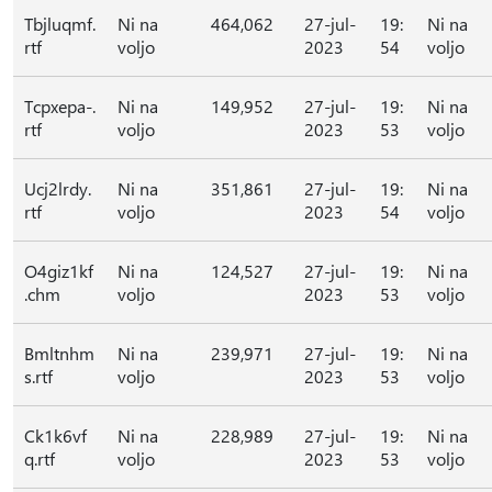
Tbjluqmf.
Ni na
464,062
27-jul-
19:
Ni na
rtf
voljo
2023
54
voljo
Tcpxepa-.
Ni na
149,952
27-jul-
19:
Ni na
rtf
voljo
2023
53
voljo
Ucj2lrdy.
Ni na
351,861
27-jul-
19:
Ni na
rtf
voljo
2023
54
voljo
O4giz1kf
Ni na
124,527
27-jul-
19:
Ni na
.chm
voljo
2023
53
voljo
Bmltnhm
Ni na
239,971
27-jul-
19:
Ni na
s.rtf
voljo
2023
53
voljo
Ck1k6vf
Ni na
228,989
27-jul-
19:
Ni na
q.rtf
voljo
2023
53
voljo