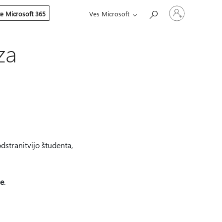
Vpišite
te Microsoft 365
Ves Microsoft
se
v
svoj
račun
za
dstranitvijo študenta,
ne
.