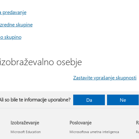
a predavanje
razredne skupine
no skupino
 izobraževalno osebje
Zastavite vprašanje skupnosti
Ali so bile te informacije uporabne?
Da
Ne
Izobraževanje
Poslovanje
R
Microsoft Education
Microsoftova umetna inteligenca
Ra