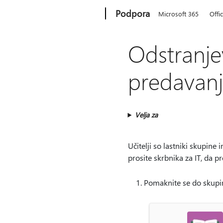
Microsoft
Podpora
Microsoft 365
Offi
Odstranje
predavan
Velja za
Učitelji so lastniki skupine
prosite skrbnika za IT, da p
Pomaknite se do skupin