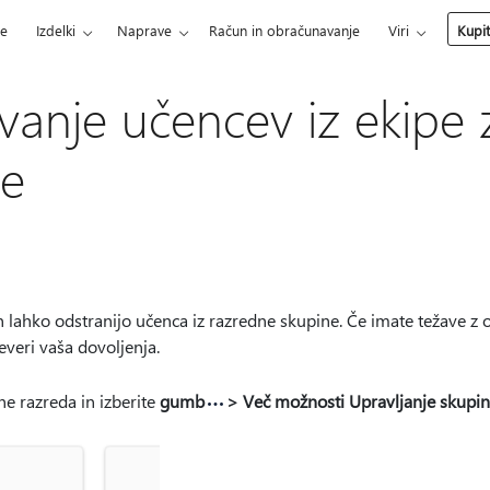
ce
Izdelki
Naprave
Račun in obračunavanje
Viri
Kupi
vanje učencev iz ekipe 
je
 in lahko odstranijo učenca iz razredne skupine. Če imate težave z o
reveri vaša dovoljenja.
e razreda in izberite
gumb
> Več možnosti Upravljanje skupi