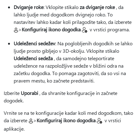
Dviganje roke
: Vklopite stikalo
za dviganje roke
, da
lahko ljudje med dogodkom dvignejo roko. To
nastavitev lahko kadar koli prilagodite tako, da izberete
>
Konfiguriraj ikono dogodka
v vrstici programa.
Udeleženci sedežev
: Na poglobljenih dogodkih se lahko
ljudje prosto gibljejo v 3D-okolju. Vklopite stikalo
Udeleženci sedeža
, da samodejno teleportirate
udeležence na razpoložljive sedeže v bližini odra na
začetku dogodka. To pomaga zagotoviti, da so vsi na
pravem mestu, ko začnete predstaviti.
Izberite
Uporabi
, da shranite konfiguracije in začnete
dogodek.
Vrnite se na te konfiguracije kadar koli med dogodkom,
tako
da izberete
>
Konfiguriraj ikono dogodka
v vrstici
aplikacije.