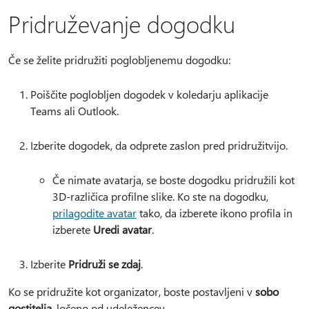
Pridruževanje dogodku
Če se želite pridružiti poglobljenemu dogodku:
Poiščite poglobljen dogodek v koledarju aplikacije
Teams ali Outlook.
Izberite dogodek, da odprete zaslon pred pridružitvijo.
Če nimate avatarja, se boste dogodku pridružili kot
3D-različica profilne slike. Ko ste na dogodku,
prilagodite avatar
tako, da izberete ikono profila in
izberete
Uredi avatar
.
Izberite
Pridruži se zdaj
.
Ko se pridružite kot organizator, boste postavljeni v
sobo
gostitelja
, ločeno od udeležencev.