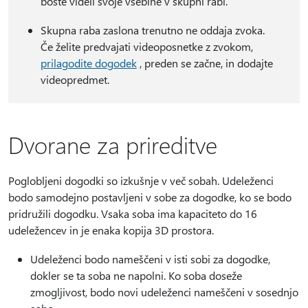
boste videli svoje vsebine v skupni rabi.
Skupna raba zaslona trenutno ne oddaja zvoka.
Če želite predvajati videoposnetke z zvokom,
prilagodite dogodek
, preden se začne, in dodajte
videopredmet.
Dvorane za prireditve
Poglobljeni dogodki so izkušnje v več sobah. Udeleženci
bodo samodejno postavljeni v sobe za dogodke, ko se bodo
pridružili dogodku. Vsaka soba ima kapaciteto do 16
udeležencev in je enaka kopija 3D prostora.
Udeleženci bodo nameščeni v isti sobi za dogodke,
dokler se ta soba ne napolni. Ko soba doseže
zmogljivost, bodo novi udeleženci nameščeni v sosednjo