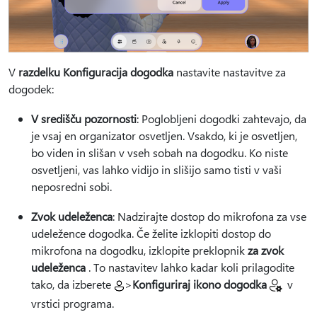
V
razdelku Konfiguracija dogodka
nastavite nastavitve za
dogodek:
V središču pozornosti
: Poglobljeni dogodki zahtevajo, da
je vsaj en organizator osvetljen. Vsakdo, ki je osvetljen,
bo viden in slišan v vseh sobah na dogodku. Ko niste
osvetljeni, vas lahko vidijo in slišijo samo tisti v vaši
neposredni sobi.
Zvok udeleženca
: Nadzirajte dostop do mikrofona za vse
udeležence dogodka. Če želite izklopiti dostop do
mikrofona na dogodku, izklopite preklopnik
za zvok
udeleženca
. To nastavitev lahko kadar koli prilagodite
tako, da izberete
>
Konfiguriraj ikono dogodka
v
vrstici programa.