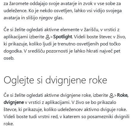
za žaromete oddajajo svoje avatarje in zvok v vse sobe za
udeležence. Ko je nekdo osvetljen, lahko vsi vidijo svojega
avatarja in slišijo njegov glas.
Če si želite ogledati aktivne elemente v žarišču, v vrstici z
aplikacijami izberite
>
Spotlight
.
Videli boste števec v živo,
ki prikazuje, koliko ljudi je trenutno osvetljenih pod točko
dogodka. V središču pozornosti je lahko hkrati največ pet
oseb.
Oglejte si dvignjene roke
Če si želite ogledati aktivne dvignjene roke, izberite
>
Roke,
dvignjene
v vrstici z aplikacijami. V živo se bo prikazalo
števce, ki prikazuje, koliko udeležencev aktivno dviguje roke.
Videli boste tudi vrstni red, v katerem so posamezniki dvignili
roke.