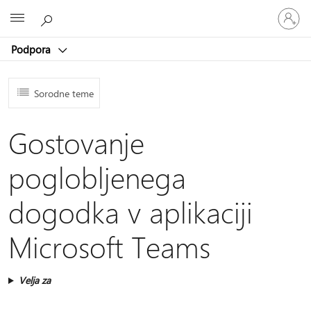
Vpišite
Microsoft
se
v
Podpora
svoj
račun
Sorodne teme
Gostovanje
poglobljenega
dogodka v aplikaciji
Microsoft Teams
Velja za