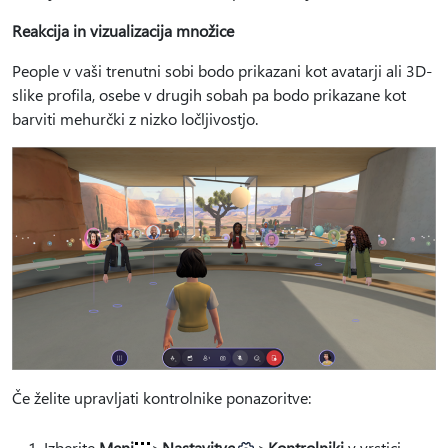
Reakcija in vizualizacija množice
People v vaši trenutni sobi bodo prikazani kot avatarji ali 3D-
slike profila, osebe v drugih sobah pa bodo prikazane kot
barviti mehurčki z nizko ločljivostjo.
Če želite upravljati kontrolnike ponazoritve:
Izberite
Meni
>
Nastavitve
>
Kontrolniki
v vrstici