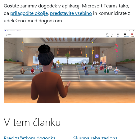
Gostite zanimiv dogodek v aplikaciji Microsoft Teams tako,
da
prilagodite okolje
,
predstavite vsebino
in komunicirate z
udeleženci med dogodkom.
V tem članku
Pred začetkom dogodka
Skupna raba zaslona