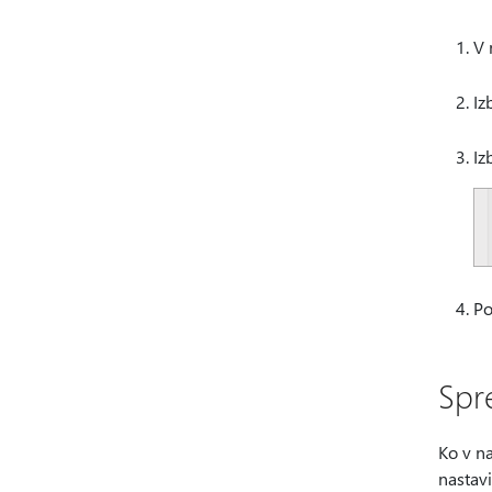
V 
Iz
Iz
Po
Spr
Ko v na
nastavi