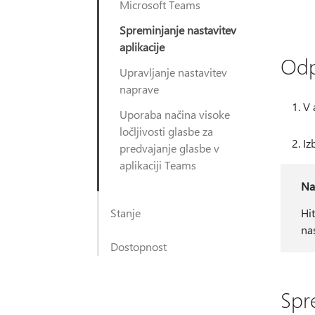
Microsoft Teams
Spreminjanje nastavitev
aplikacije
Odpr
Upravljanje nastavitev
naprave
V 
Uporaba načina visoke
ločljivosti glasbe za
Iz
predvajanje glasbe v
aplikaciji Teams
Na
Stanje
Hi
nas
Dostopnost
Spr