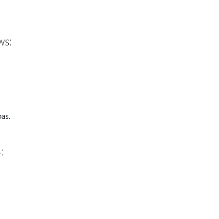
ws:
as.
: