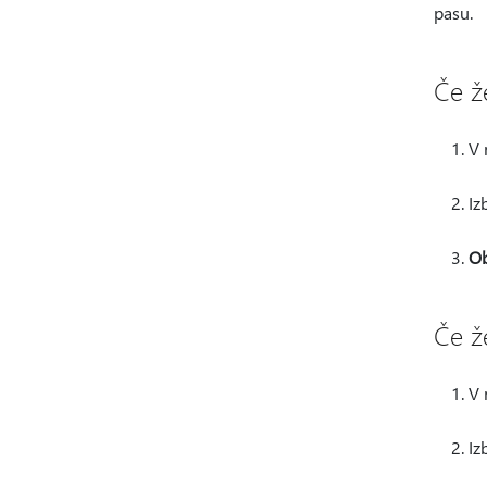
pasu.
Če ž
V 
Iz
Ob
Če ž
V 
Iz