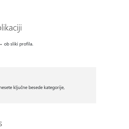
ikaciji
ob sliki profila.
vnesete ključne besede kategorije,
s