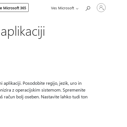
Vpišite
te Microsoft 365
Ves Microsoft
se
v
svoj
račun
plikaciji
plikaciji. Posodobite regijo, jezik, uro in
ronizira z operacijskim sistemom. Spremenite
 vaš račun bolj oseben. Nastavite lahko tudi ton