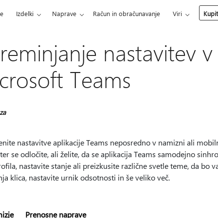
ce
Izdelki
Naprave
Račun in obračunavanje
Viri
Kupi
reminjanje nastavitev v a
crosoft Teams
 za
ite nastavitve aplikacije Teams neposredno v namizni ali mobilni a
er se odločite, ali želite, da se aplikacija Teams samodejno sinh
rofila, nastavite stanje ali preizkusite različne svetle teme, da bo
ja klica, nastavite urnik odsotnosti in še veliko več.
izje
Prenosne naprave