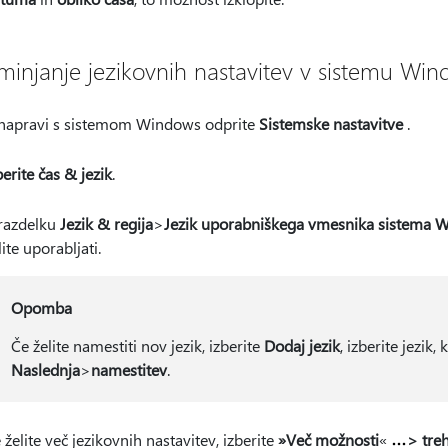
minjanje jezikovnih nastavitev v sistemu Wi
napravi s sistemom Windows odprite
Sistemske nastavitve
.
berite čas & jezik
.
razdelku
Jezik & regija
>
Jezik uporabniškega vmesnika sistema 
lite uporabljati.
Opomba
Če želite namestiti nov jezik, izberite
Dodaj jezik
, izberite jezik, 
Naslednja
>
namestitev
.
 želite več jezikovnih nastavitev, izberite
»Več možnosti
«
> tre