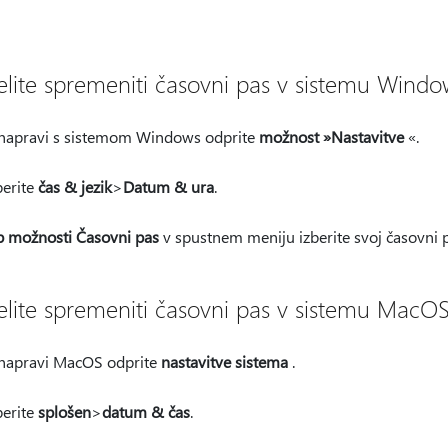
elite spremeniti časovni pas v sistemu Windo
napravi s sistemom Windows odprite
možnost »Nastavitve
«.
berite
čas & jezik
>
Datum & ura
.
 možnosti Časovni pas
v spustnem meniju izberite svoj časovni p
elite spremeniti časovni pas v sistemu MacOS
napravi MacOS odprite
nastavitve sistema
.
berite
splošen
>
datum & čas
.