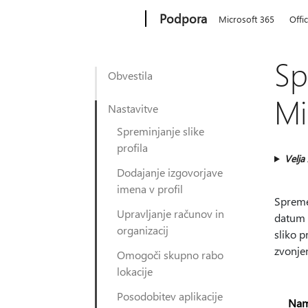
Microsoft
Podpora
Microsoft 365
Offi
Sp
Obvestila
Mi
Nastavitve
Spreminjanje slike
profila
Velja
Dodajanje izgovorjave
imena v profil
Spremen
Upravljanje računov in
datum t
organizacij
sliko p
zvonjen
Omogoči skupno rabo
lokacije
Posodobitev aplikacije
Nam