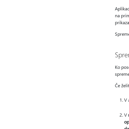
Aplikac
na pri
prikaza
Spremen
Spre
Ko poso
sprem
Če želit
V 
V
op
d