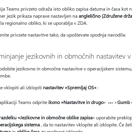
ija Teams privzeto odraža isto obliko zapisa datuma in časa kot n
mer jezik prikaza naprave nastavljen na
angleščino (Združene drž
la regionalno obliko, ki se uporablja v ZDA.
ite privzete nastavitve tako, da upoštevate spodnja navodila:
minjanje jezikovnih in območnih nastavitev v 
dobite jezikovne in območne nastavitve v operacijskem sistemu, l
embe.
e vklopiti ali izklopiti
nastavitev »Spremljaj OS«
:
aplikaciji Teams odprite
ikono »Nastavitve in drugo
«
>
Gumb »
razdelku »Jezikovne in območne oblike zapisa
« uporabite prekl
eracijskega sistema
, da to nastavitev vklopite ali izklopite. Če žel
atuma
in
obliko časa
, to možnost izklopite.