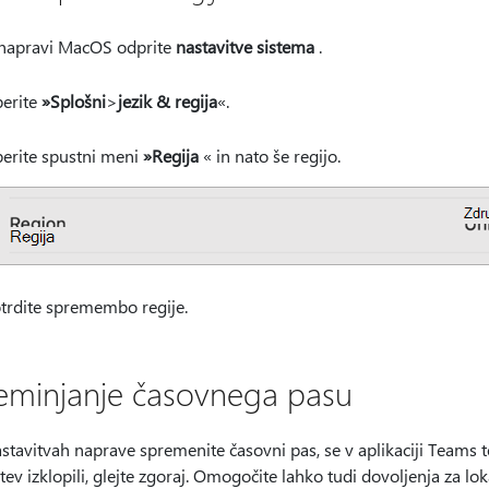
napravi MacOS odprite
nastavitve sistema
.
berite
»Splošni
>
jezik & regija
«.
berite spustni meni
»Regija
« in nato še regijo.
trdite spremembo regije.
eminjanje časovnega pasu
stavitvah naprave spremenite časovni pas, se v aplikaciji Teams t
tev izklopili, glejte zgoraj. Omogočite lahko tudi dovoljenja za 