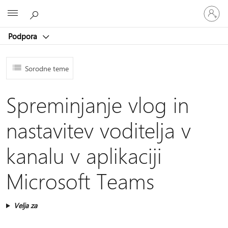
Vpišite
Microsoft
se
v
Podpora
svoj
račun
Sorodne teme
Spreminjanje vlog in
nastavitev voditelja v
kanalu v aplikaciji
Microsoft Teams
Velja za