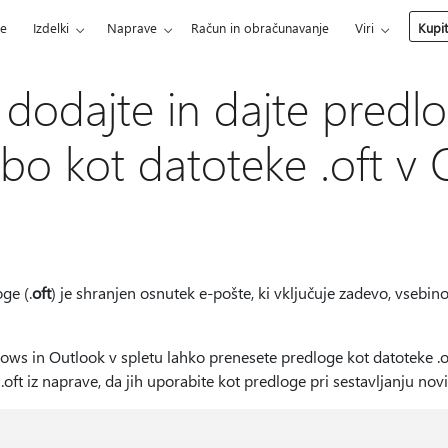
ce
Izdelki
Naprave
Račun in obračunavanje
Viri
Kupi
 dodajte in dajte predl
bo kot datoteke .oft v
ge (.
oft
) je shranjen osnutek e-pošte, ki vključuje zadevo, vsebino
 in Outlook v spletu lahko prenesete predloge kot datoteke .oft
oft iz naprave, da jih uporabite kot predloge pri sestavljanju novi