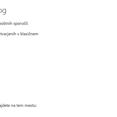
og
poštnih sporočil.
stvarjenih v klasičnem
najdete na tem mestu: