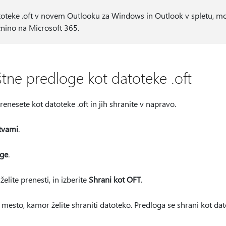
atoteke .oft v novem Outlooku za Windows in Outlook v spletu, mo
nino na Microsoft 365.
tne predloge kot datoteke .oft
nesete kot datoteke .oft in jih shranite v napravo.
itvami
.
ge
.
želite prenesti, in izberite
Shrani kot OFT
.
 mesto, kamor želite shraniti datoteko. Predloga se shrani kot dato