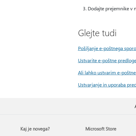
Dodajte prejemnike v n
Glejte tudi
Pošiljanje e-poštnega sporoč
Ustvarite e-poštne predlog
Ali lahko ustvarim e-poštn
Ustvarjanje in uporaba pred
Kaj je novega?
Microsoft Store