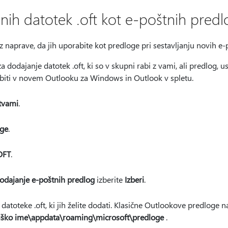
nih datotek .oft kot e-poštnih predl
z naprave, da jih uporabite kot predloge pri sestavljanju novih e-
 dodajanje datotek .oft, ki so v skupni rabi z vami, ali predlog, u
rabiti v novem Outlooku za Windows in Outlook v spletu.
itvami
.
ge
.
OFT
.
odajanje e-poštnih predlog
izberite
Izberi
.
 datoteke .oft, ki jih želite dodati. Klasične Outlookove predloge 
iško ime\appdata\roaming\microsoft\predloge
.