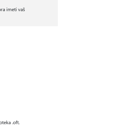
ra imeti vaš
teka .oft.