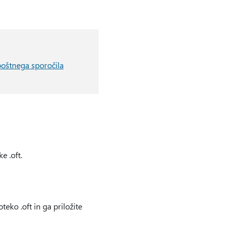
poštnega sporočila
e .oft.
teko .oft in ga priložite