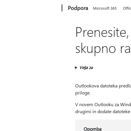
Microsoft
Podpora
Microsoft 365
Offi
Prenesite,
skupno ra
Velja za
Outlookova datoteka predlo
priloge.
V novem Outlooku za Windows
drugimi in dodate datoteke .
Opomba