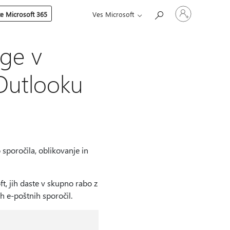
Vpišite
te Microsoft 365
Ves Microsoft
se
v
svoj
račun
oge v
 Outlooku
 sporočila, oblikovanje in
, jih daste v skupno rabo z
h e-poštnih sporočil.