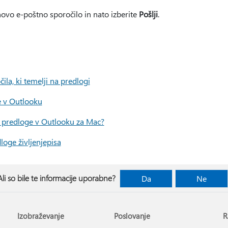
ovo e-poštno sporočilo in nato izberite
Pošlji
.
ila, ki temelji na predlogi
e v Outlooku
e predloge v Outlooku za Mac?
loge življenjepisa
Ali so bile te informacije uporabne?
Da
Ne
Izobraževanje
Poslovanje
R