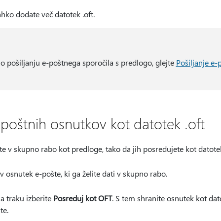
lahko dodate več datotek .oft.
 o pošiljanju e-poštnega sporočila s predlogo, glejte
Pošiljanje e-
poštnih osnutkov kot datotek .oft
e v skupno rabo kot predloge, tako da jih posredujete kot datotek
v osnutek e-pošte, ki ga želite dati v skupno rabo.
a traku izberite
Posreduj kot OFT
. S tem shranite osnutek kot dato
te.