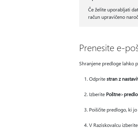
Če želite uporabljati d
račun upravičeno naroč
Prenesite e-poš
Shranjene predloge lahko pre
Odprite
stran z nastav
Izberite
Poštne
>
predlo
Poiščite predlogo, ki jo 
V Raziskovalcu izberite