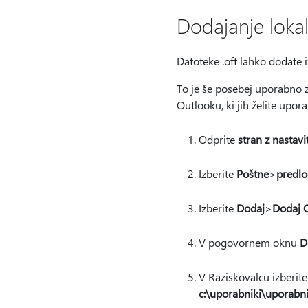
Dodajanje lokal
Datoteke .oft lahko dodate i
To je še posebej uporabno za
Outlooku, ki jih želite upo
Odprite
stran z nastav
Izberite
Poštne
>
predlo
Izberite
Dodaj
>
Dodaj 
V pogovornem oknu
D
V Raziskovalcu izberite
c:\uporabniki\uporabn