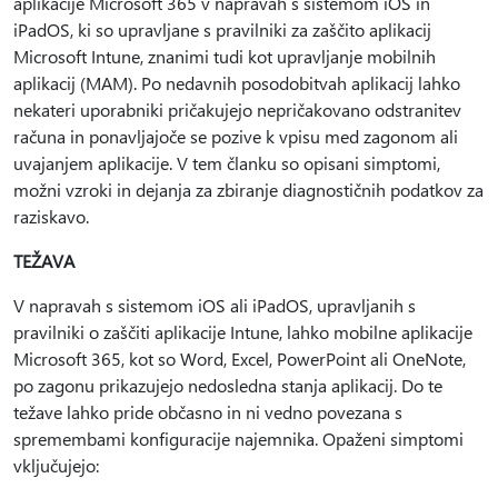
aplikacije Microsoft 365 v napravah s sistemom iOS in
iPadOS, ki so upravljane s pravilniki za zaščito aplikacij
Microsoft Intune, znanimi tudi kot upravljanje mobilnih
aplikacij (MAM). Po nedavnih posodobitvah aplikacij lahko
nekateri uporabniki pričakujejo nepričakovano odstranitev
računa in ponavljajoče se pozive k vpisu med zagonom ali
uvajanjem aplikacije. V tem članku so opisani simptomi,
možni vzroki in dejanja za zbiranje diagnostičnih podatkov za
raziskavo.
TEŽAVA
V napravah s sistemom iOS ali iPadOS, upravljanih s
pravilniki o zaščiti aplikacije Intune, lahko mobilne aplikacije
Microsoft 365, kot so Word, Excel, PowerPoint ali OneNote,
po zagonu prikazujejo nedosledna stanja aplikacij. Do te
težave lahko pride občasno in ni vedno povezana s
spremembami konfiguracije najemnika. Opaženi simptomi
vključujejo: