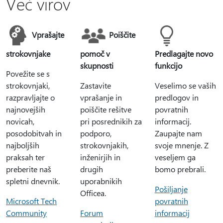
Več virov
Vprašajte
Poiščite
strokovnjake
pomoč v
Predlagajte novo
skupnosti
funkcijo
Povežite se s
strokovnjaki,
Zastavite
Veselimo se vaših
razpravljajte o
vprašanje in
predlogov in
najnovejših
poiščite rešitve
povratnih
novicah,
pri posrednikih za
informacij.
posodobitvah in
podporo,
Zaupajte nam
najboljših
strokovnjakih,
svoje mnenje. Z
praksah ter
inženirjih in
veseljem ga
preberite naš
drugih
bomo prebrali.
spletni dnevnik.
uporabnikih
Pošiljanje
Officea.
Microsoft Tech
povratnih
Community
Forum
informacij