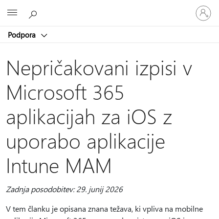
Vpišite
Microsoft
se
v
Podpora
svoj
račun
Nepričakovani izpisi v
Microsoft 365
aplikacijah za iOS z
uporabo aplikacije
Intune MAM
Zadnja posodobitev: 29. junij 2026
V tem članku je opisana znana težava, ki vpliva na mobilne