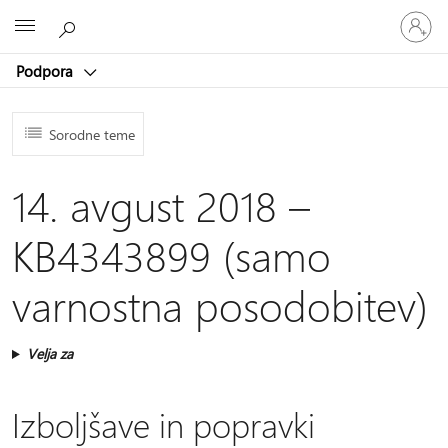
Vpišite
Microsoft
se
v
Podpora
svoj
račun
Sorodne teme
14. avgust 2018 –
KB4343899 (samo
varnostna posodobitev)
Velja za
Izboljšave in popravki