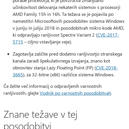
porabe procesorja, ki je povzročila zmanjšano
učinkovitost delovanja nekaterih sistemov s procesorji
AMD Family 15h in 16h. Ta težava se je pojavila po
namestitvi Microsoftovih posodobitev sistema Windows
v juniju in juliju 2018 in posodobitvah mikro kode AMD,
ki odpravljajo ranljivost Spectre Variant 2 (
CVE-2017-
5715
– ciljno vstavljanje veje).
Zagotavlja zaščite pred dodatno ranljivostjo stranskega
kanala zaradi špekulativnega izvajanja, znano kot
obnovitev stanja Lazy Floating Point (FP) (
CVE-2018-
3665
), za 32-bitne (x86) različice sistema Windows.
Če želite več informacij o odpravljenih varnostnih
ranljivostih, glejte
Vodnik po varnostnih posodobitvah
.
Znane težave v tej
posodobitvi