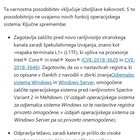
Ta varnostna posodobitev vključuje izboljšave kakovosti. S to
posodobitvijo ne uvajamo novih funkcij operacijskega
sistema. Ključne spremembe:
Zagotavlja zaščito pred novo ranljivostjo stranskega
kanala zaradi špekulativnega izvajanja, znano kot
»napaka terminala L1« (L1TF), ki vpliva na procesorje
Intel® Core® in Intel® Xeon® (
CVE-2018-3620
in
CVE-
2018-3646
). Zagotovite, da so v nastavitvah registra, ki
so opisane v člankih z navodili v zbirki znanja
Odjemalec
sistema Windows
in
Windows Server
, omogočene
zaščite operacijskega sistema pred ranljivostmi Spectre
Variant 2 in Meltdown. (
V izdajah operacijskega sistema
za odjemalca sistema Windows so te nastavitve registra
privzeto omogočene, v izdajah operacijskega sistema za
Windows Server pa so privzeto onemogočene.
)
Odpravlja težavo, zaradi katere je prišlo do visoke