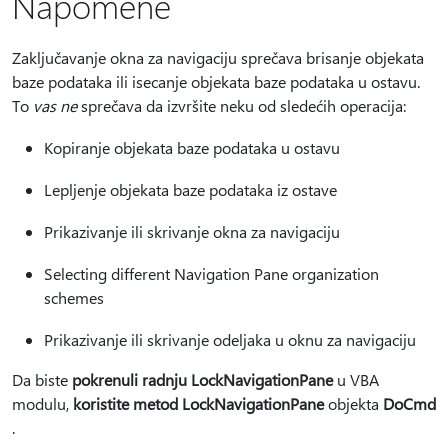
Napomene
Zaključavanje okna za navigaciju sprečava brisanje objekata
baze podataka ili isecanje objekata baze podataka u ostavu.
To
vas ne
sprečava da izvršite neku od sledećih operacija:
Kopiranje objekata baze podataka u ostavu
Lepljenje objekata baze podataka iz ostave
Prikazivanje ili skrivanje okna za navigaciju
Selecting different Navigation Pane organization
schemes
Prikazivanje ili skrivanje odeljaka u oknu za navigaciju
Da biste
pokrenuli radnju LockNavigationPane
u VBA
modulu,
koristite metod LockNavigationPane
objekta
DoCmd
.