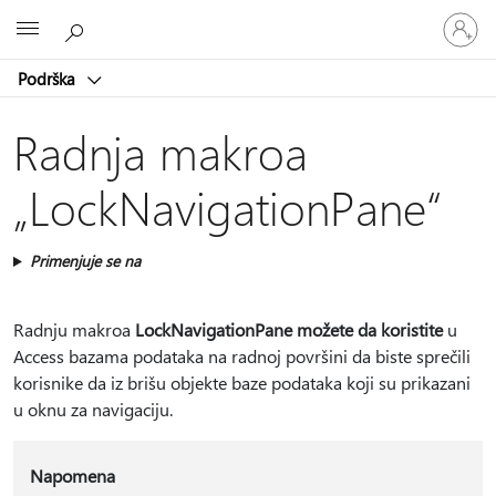
Prijavite
Microsoft
se
na
Podrška
nalog
Radnja makroa
„LockNavigationPane“
Primenjuje se na
Radnju makroa
LockNavigationPane možete da koristite
u
Access bazama podataka na radnoj površini da biste sprečili
korisnike da iz brišu objekte baze podataka koji su prikazani
u oknu za navigaciju.
Napomena