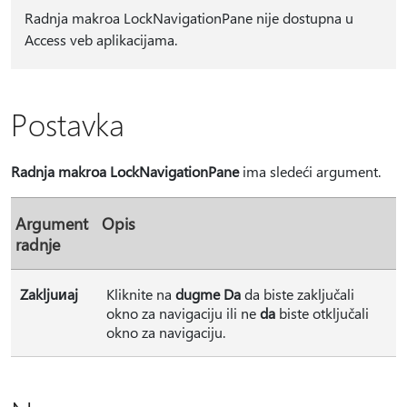
Radnja makroa LockNavigationPane nije dostupna u
Access veb aplikacijama.
Postavka
Radnja makroa LockNavigationPane
ima sledeći argument.
Argument
Opis
radnje
Zakljuиaj
Kliknite na
dugme Da
da biste zaključali
okno za navigaciju ili ne
da
biste otključali
okno za navigaciju.