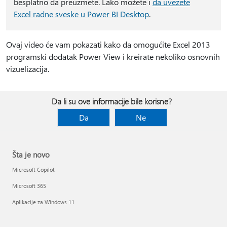
besplatno da preuzmete. Lako možete i
da uvezete
Excel radne sveske u Power BI Desktop
.
Ovaj video će vam pokazati kako da omogućite Excel 2013
programski dodatak Power View i kreirate nekoliko osnovnih
vizuelizacija.
Da li su ove informacije bile korisne?
Da
Ne
Šta je novo
Microsoft Copilot
Microsoft 365
Aplikacije za Windows 11