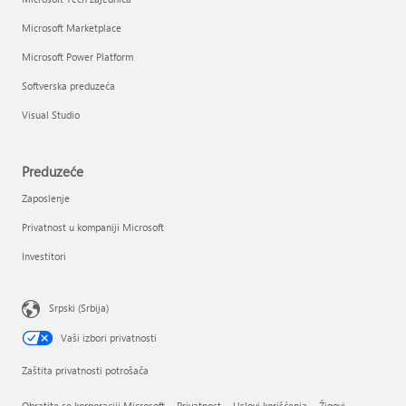
Microsoft Marketplace
Microsoft Power Platform
Softverska preduzeća
Visual Studio
Preduzeće
Zaposlenje
Privatnost u kompaniji Microsoft
Investitori
Srpski (Srbija)
Vaši izbori privatnosti
Zaštita privatnosti potrošača
Obratite se korporaciji Microsoft
Privatnost
Uslovi korišćenja
Žigovi