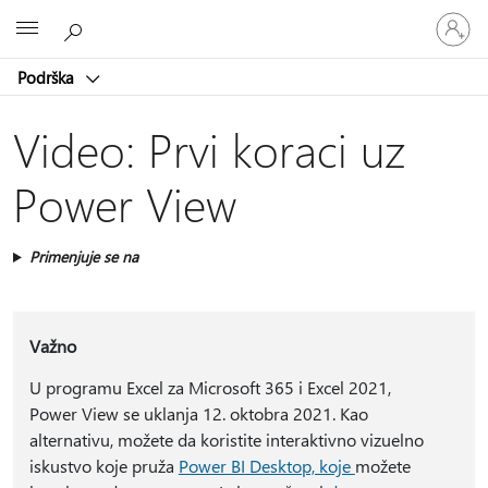
Prijavite
Microsoft
se
na
Podrška
nalog
Video: Prvi koraci uz
Power View
Primenjuje se na
Važno
U programu Excel za Microsoft 365 i Excel 2021,
Power View se uklanja 12. oktobra 2021. Kao
alternativu, možete da koristite interaktivno vizuelno
iskustvo koje pruža
Power BI Desktop, koje
možete