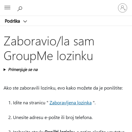
Prijavite
Microsoft
se
na
Podrška
nalog
Zaboravio/la sam
GroupMe lozinku
Primenjuje se na
Ako ste zaboravili lozinku, evo kako možete da je poništite:
Idite na stranicu "
Zaboravljena lozinka
".
Unesite adresu e-pošte ili broj telefona.
Izaberite stavku
Poništi lozinku
, a zatim sledite uputstva.