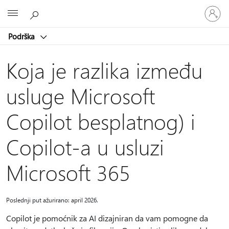
Prijavite
Microsoft
se
na
Podrška
nalog
Koja je razlika između
usluge Microsoft
Copilot besplatnog) i
Copilot-a u usluzi
Microsoft 365
Poslednji put ažurirano: april 2026.
Copilot je pomoćnik za AI dizajniran da vam pomogne da