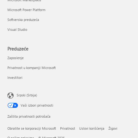
Microsoft Power Platform
Softverska preduzeća
Visual Studio
Preduzeće
Zaposlenje
Privatnost u kompaniji Microsoft
Investitori
Srpski (Srbija)
Vaši izbori privatnosti
Zaštita privatnosti potrošača
Obratite se korporaciji Microsoft
Privatnost
Uslovi korišćenja
Žigovi
O našim oglasima
© Microsoft 2026