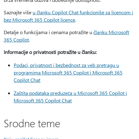
Saznajte više
u članku Copilot Chat funkcioniše sa licencom i
bez Microsoft 365 Copilot licence
.
Detalje o funkcijama i cenama potražite u
članku Microsoft
365 Copilot
.
Informacije o privatnosti potražite u članku:
Podaci, privatnost i bezbednost za veb pretragu u
programima Microsoft 365 Copilot i Microsoft 365
Copilot Chat
Zaštita podataka preduzeća u Microsoft 365 Copilot i
Microsoft 365 Copilot Chat
Srodne teme