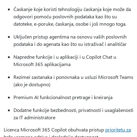
Ćaskanje koje koristi tehnologiju ćaskanja koje može da
odgovori pomoću poslovnih podataka kao što su
datoteke, e-poruke, ćaskanja, osobe i još mnogo toga.
Uključen pristup agentima na osnovu vaših poslovnih
podataka i do agenata kao što su istraživač i analitičar
Napredne funkcije i u aplikaciji i u Copilot Chat u
Microsoft 365 aplikacijama
Rezimei sastanaka i ponovnaka u usluzi Microsoft Teams
(ako je dostupno)
Premium AI funkcionalnost pretrage i kreiranja
Dodatne funkcije bezbednosti, privatnosti i usaglašenosti
za IT administratore
Licenca Microsoft 365 Copilot obuhvata pristup
prioritetu za
brža vremena odziva i doslednije dostupnost.