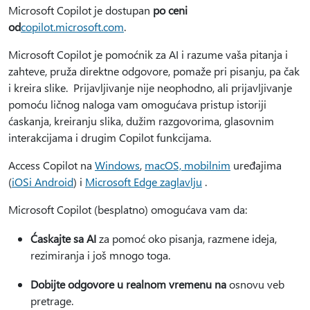
Microsoft Copilot je dostupan
po ceni
od
copilot.microsoft.com
.
Microsoft Copilot je pomoćnik za AI i razume vaša pitanja i
zahteve, pruža direktne odgovore, pomaže pri pisanju, pa čak
i kreira slike.
Prijavljivanje nije neophodno, ali prijavljivanje
pomoću ličnog naloga vam omogućava pristup istoriji
ćaskanja, kreiranju slika, dužim razgovorima, glasovnim
interakcijama i drugim Copilot funkcijama.
Access Copilot na
Windows
,
macOS, mobilnim
uređajima
(
iOS
i Android
) i
Microsoft Edge zaglavlju
.
Microsoft Copilot (besplatno) omogućava vam da:
Ćaskajte sa AI
za pomoć oko pisanja, razmene ideja,
rezimiranja i još mnogo toga.
Dobijte odgovore u realnom vremenu na
osnovu veb
pretrage.