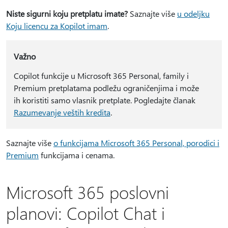
Niste sigurni koju pretplatu imate?
Saznajte više
u odeljku
Koju licencu za Kopilot imam
.
Važno
Copilot funkcije u Microsoft 365 Personal, family i
Premium pretplatama podležu ograničenjima i može
ih koristiti samo vlasnik pretplate. Pogledajte članak
Razumevanje veštih kredita
.
Saznajte više
o funkcijama Microsoft 365 Personal, porodici i
Premium
funkcijama i cenama.
Microsoft 365 poslovni
planovi: Copilot Chat i