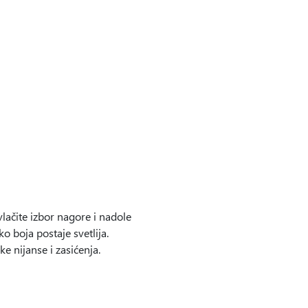
vlačite izbor nagore i nadole
 boja postaje svetlija.
e nijanse i zasićenja.