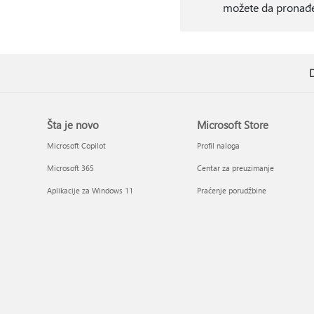
možete da pronađet
D
Šta je novo
Microsoft Store
Microsoft Copilot
Profil naloga
Microsoft 365
Centar za preuzimanje
Aplikacije za Windows 11
Praćenje porudžbine