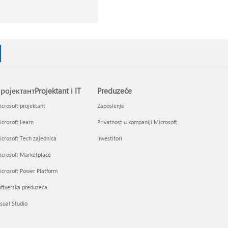
ројектантProjektant i IT
Preduzeće
crosoft projektant
Zaposlenje
crosoft Learn
Privatnost u kompaniji Microsoft
crosoft Tech zajednica
Investitori
icrosoft Marketplace
crosoft Power Platform
ftverska preduzeća
sual Studio