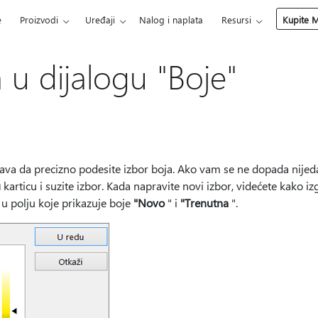
e
Proizvodi
Uređaji
Nalog i naplata
Resursi
Kupite M
 u dijalogu "Boje"
a da precizno podesite izbor boja. Ako vam se ne dopada nijeda
u
karticu i suzite izbor. Kada napravite novi izbor, videćete kako i
 u polju koje prikazuje boje
"Novo
" i
"Trenutna
".