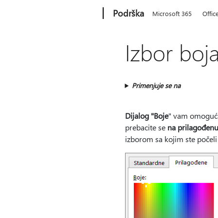
Microsoft
Podrška
Microsoft 365
Offic
Izbor boja
Primenjuje se na
Dijalog "Boje
" vam omogućav
prebacite se
na prilagođen
izborom sa kojim ste počeli