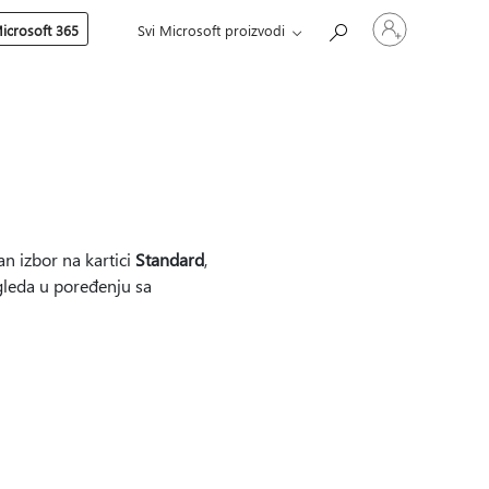
Prijavite
icrosoft 365
Svi Microsoft proizvodi
se
na
nalog
n izbor na kartici
Standard
,
zgleda u poređenju sa