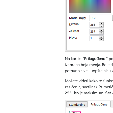
Na kartici
"Prilagođeno
" po
izabrana boja menja. Boje 
potpuno sive i uopšte nisu 
Možete videti kako to funkc
zasićenje, svetlina). Prime
255, što je maksimum.
Sat
v