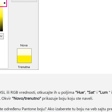
SL ili RGB vrednosti, otkucajte ih u poljima
"Hue
",
"Sat
" i
"Lum
" 
. Okvir
"Novo/trenutno"
prikazuje boju koju ste naveli.
te određenu Pantone boju? Ako izaberete tu boju na veb sajtu p