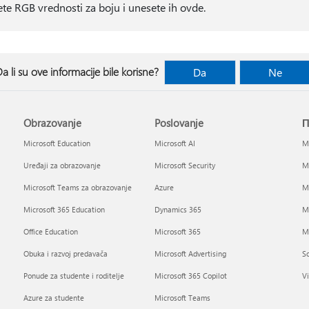
e RGB vrednosti za boju i unesete ih ovde.
a li su ove informacije bile korisne?
Da
Ne
Obrazovanje
Poslovanje
П
Microsoft Education
Microsoft AI
Mi
Uređaji za obrazovanje
Microsoft Security
Mi
Microsoft Teams za obrazovanje
Azure
Mi
Microsoft 365 Education
Dynamics 365
M
Office Education
Microsoft 365
Mi
Obuka i razvoj predavača
Microsoft Advertising
So
Ponude za studente i roditelje
Microsoft 365 Copilot
Vi
Azure za studente
Microsoft Teams