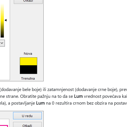
(dodavanje bele boje) ili zatamnjenost (dodavanje crne boje), pre
sne strane. Obratite pažnju na to da se
Lum
vrednost povećava kako
la), a postavljanje
Lum
na 0 rezultira crnom bez obzira na postavk