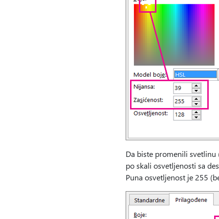
Da biste promenili svetlinu 
po skali osvetljenosti sa de
Puna osvetljenost je 255 (be