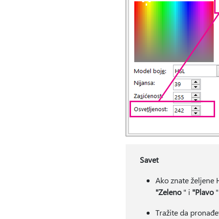
Savet
Ako znate željene H
"Zeleno
" i
"Plavo
"
Tražite da pronađe