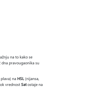
pažnju na to kako se
už dna pravougaonika su
, plava) na
HSL
(nijansa,
dok vrednost
Sat
ostaje na