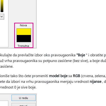
kušajte da prevlačite izbor oko pravougaonika
"Boje
" i obratite 
duž vrha pravougaonika su potpuno zasićene (bez sive), a boje d
zasićene.
ioniše tako što ćete promeniti
model boje
sa
RGB
(crvena, zelena
tićete da izbori na vrhu pravougaonika menjaju vrednost
nijanse
, 
rednost 0 je sive boje.