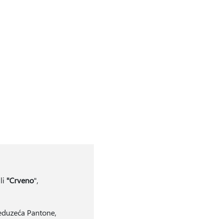
ili
"Crveno
",
reduzeća Pantone,