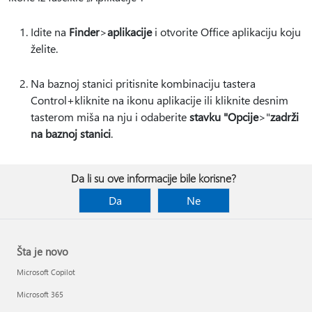
Idite na
Finder
>
aplikacije
i otvorite Office aplikaciju koju
želite.
Na baznoj stanici pritisnite kombinaciju tastera
Control+kliknite na ikonu aplikacije ili kliknite desnim
tasterom miša na nju i odaberite
stavku "Opcije
>"
zadrži
na baznoj stanici
.
Da li su ove informacije bile korisne?
Da
Ne
Šta je novo
Microsoft Copilot
Microsoft 365