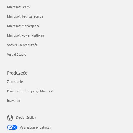
Microsoft Learn
Microsoft Tech zajednica
Microsoft Marketplace
Microsoft Power Platform
Softverska preduzeća
Visual Studio
Preduzeće
Zaposlenje
Privatnost u kompaniji Microsoft
Investitori
Srpski (Srbija)
Vaši izbori privatnosti