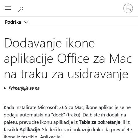
Prijavite
Microsoft
se
na
Podrška
nalog
Dodavanje ikone
aplikacije Office za Mac
na traku za usidravanje
Primenjuje se na
Kada instalirate Microsoft 365 za Mac, ikone aplikacije se ne
dodaju automatski na "dock" (traku). Da biste ih dodali na
paletu, prevucite ikonu aplikacije iz
Tabla za pokretanje
ili iz
fascikle
Aplikacije
. Sledeći koraci pokazuju kako da prevučete
ikone iz fascikle „Aplikacije“.