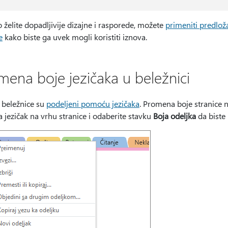
 želite dopadljivije dizajne i rasporede, možete
primeniti predlož
e
kako biste ga uvek mogli koristiti iznova.
mena boje jezičaka u beležnici
 beležnice su
podeljeni pomoću jezičaka
. Promena boje stranice n
 jezičak na vrhu stranice i odaberite stavku
Boja odeljka
da biste 