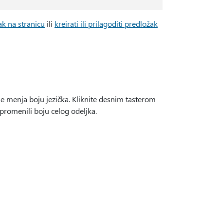
ak na stranicu
ili
kreirati ili prilagoditi predložak
e menja boju jezička. Kliknite desnim tasterom
promenili boju celog odeljka.