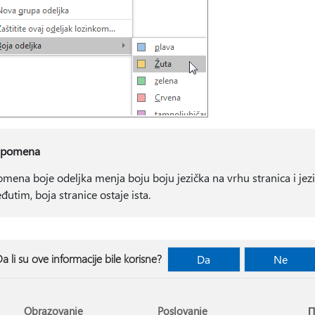
pomena
omena boje odeljka menja boju boju jezička na vrhu stranica i jezi
đutim, boja stranice ostaje ista.
a li su ove informacije bile korisne?
Da
Ne
Obrazovanje
Poslovanje
П