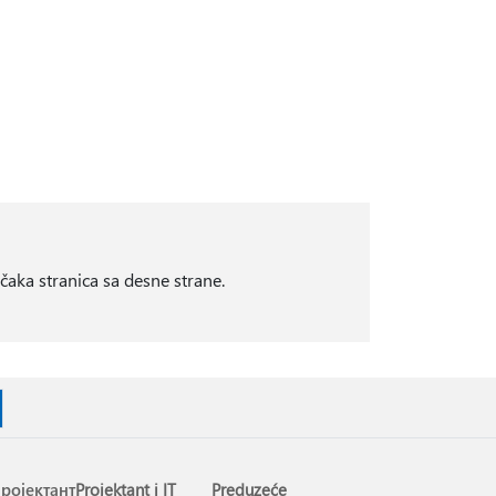
čaka stranica sa desne strane.
ројектантProjektant i IT
Preduzeće