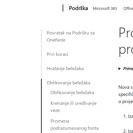
Microsoft
Podrška
Microsoft 365
Offic
Pr
Povratak na Podršku za
OneNote
pr
Prvi koraci
Hvatanje beležaka
Prime
Oblikovanje beležaka
Nova st
Oblikovanje beležaka
specifi
o proje
Kreiranje ili uređivanje
veze
Iz
Promena
podrazumevanog fonta
Iz