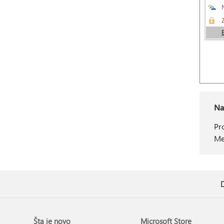
Na
Pr
Me
D
Šta je novo
Microsoft Store