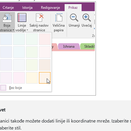
vet
ranici takođe možete dodati linije ili koordinatne mreže. Izaberite
berite stil.