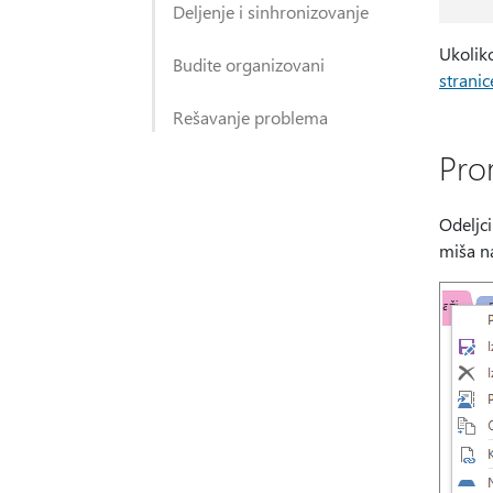
Deljenje i sinhronizovanje
Ukoliko
Budite organizovani
stranic
Rešavanje problema
Pro
Odeljci
miša na