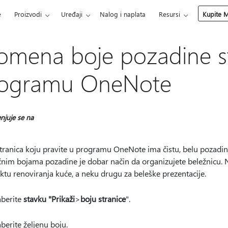
e
Proizvodi
Uređaji
Nalog i naplata
Resursi
Kupite M
omena boje pozadine st
ogramu OneNote
njuje se na
ranica koju pravite u programu OneNote ima čistu, belu pozadinu,
čnim bojama pozadine je dobar način da organizujete beležnicu. N
ktu renoviranja kuće, a neku drugu za beleške prezentacije.
aberite
stavku "Prikaži
>
boju stranice
".
aberite željenu boju.