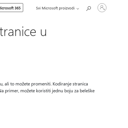
Prijavite
icrosoft 365
Svi Microsoft proizvodi
se
na
nalog
ranice u
 ali to možete promeniti. Kodiranje stranica
a primer, možete koristiti jednu boju za beleške