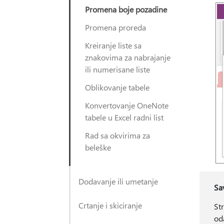
Promena boje pozadine
Promena proreda
Kreiranje liste sa
znakovima za nabrajanje
ili numerisane liste
Oblikovanje tabele
Konvertovanje OneNote
tabele u Excel radni list
Rad sa okvirima za
beleške
Dodavanje ili umetanje
Sa
Crtanje i skiciranje
St
oda