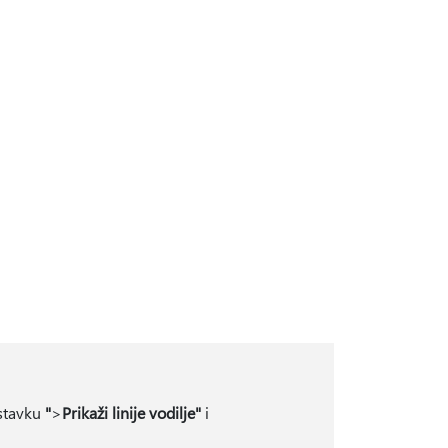
 stavku
"
>
Prikaži linije vodilje"
i