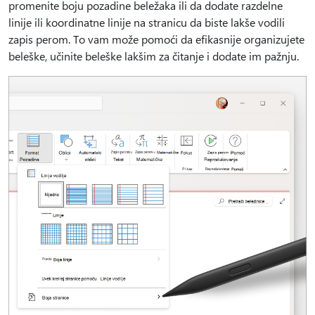
promenite boju pozadine beležaka ili da dodate razdelne
linije ili koordinatne linije na stranicu da biste lakše vodili
zapis perom. To vam može pomoći da efikasnije organizujete
beleške, učinite beleške lakšim za čitanje i dodate im pažnju.