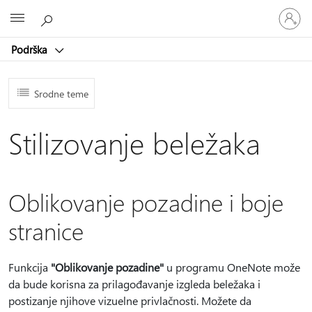
Prijavite
Microsoft
se
na
Podrška
nalog
Srodne teme
Stilizovanje beležaka
Oblikovanje pozadine i boje
stranice
Funkcija
"Oblikovanje pozadine"
u programu OneNote može
da bude korisna za prilagođavanje izgleda beležaka i
postizanje njihove vizuelne privlačnosti. Možete da