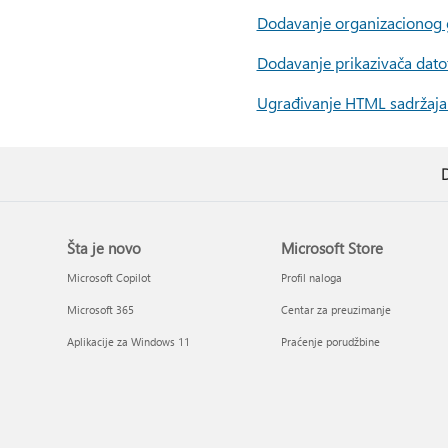
Dodavanje organizacionog g
Dodavanje prikazivača dato
Ugrađivanje HTML sadržaja 
D
Šta je novo
Microsoft Store
Microsoft Copilot
Profil naloga
Microsoft 365
Centar za preuzimanje
Aplikacije za Windows 11
Praćenje porudžbine