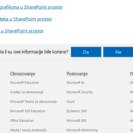
rafikona u SharePoint prostor
teka u SharePoint prostor
u SharePoint prostor
a li su ove informacije bile korisne?
Da
Ne
Obrazovanje
Poslovanje
П
Microsoft Education
Microsoft AI
Mi
Uređaji za obrazovanje
Microsoft Security
Mi
Microsoft Teams za obrazovanje
Azure
Mi
Microsoft 365 Education
Dynamics 365
M
Office Education
Microsoft 365
Mi
Obuka i razvoj predavača
Microsoft Advertising
So