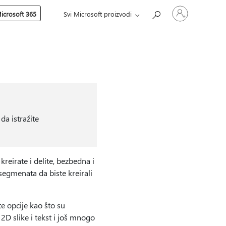
Prijavite
icrosoft 365
Svi Microsoft proizvodi
se
na
nalog
a istražite
irate i delite, bezbedna i
segmenata da biste kreirali
te opcije kao što su
2D slike i tekst i još mnogo