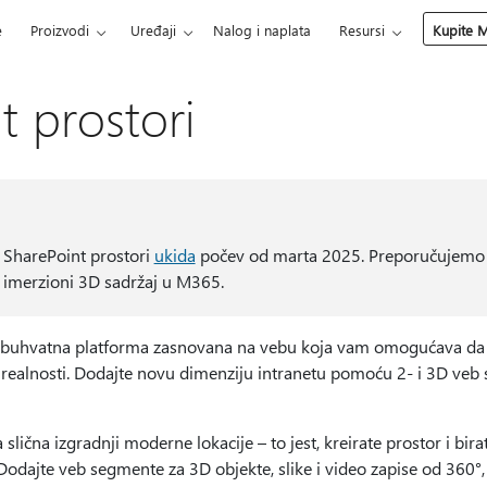
e
Proizvodi
Uređaji
Nalog i naplata
Resursi
Kupite M
t prostori
a SharePoint prostori
ukida
počev od marta 2025. Preporučujemo d
 imerzioni 3D sadržaj u M365.
obuhvatna platforma zasnovana na vebu koja vam omogućava da kre
 realnosti. Dodajte novu dimenziju intranetu pomoću 2- i 3D veb 
slična izgradnji moderne lokacije – to jest, kreirate prostor i bira
Dodajte veb segmente za 3D objekte, slike i video zapise od 360°, 