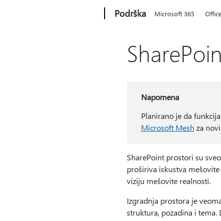
Microsoft
Podrška
Microsoft 365
Offic
SharePoin
Napomena
Planirano je da funkcij
Microsoft Mesh
za novi
SharePoint prostori su sve
proširiva iskustva mešovite
viziju mešovite realnosti.
Izgradnja prostora je veoma 
struktura, pozadina i tema. 