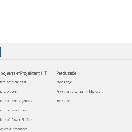
ројектантProjektant i IT
Preduzeće
crosoft projektant
Zaposlenje
crosoft Learn
Privatnost u kompaniji Microsoft
crosoft Tech zajednica
Investitori
icrosoft Marketplace
crosoft Power Platform
ftverska preduzeća