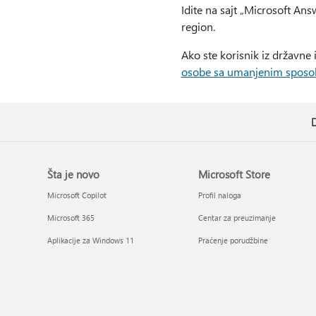
Idite na sajt „Microsoft An
region.
Ako ste korisnik iz državne 
osobe sa umanjenim sposo
D
Šta je novo
Microsoft Store
Microsoft Copilot
Profil naloga
Microsoft 365
Centar za preuzimanje
Aplikacije za Windows 11
Praćenje porudžbine