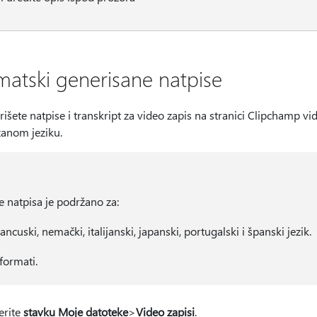
tski generisane natpise
ete natpise i transkript za video zapis na stranici Clipchamp vid
anom jeziku.
 natpisa je podržano za:
rancuski, nemački, italijanski, japanski, portugalski i španski jezik.
ormati.
erite
stavku Moje datoteke
>
Video zapisi
.