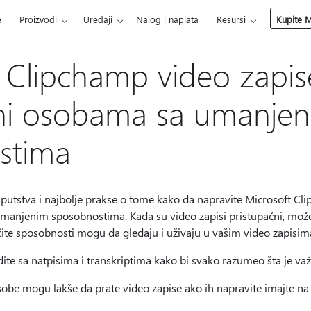
e
Proizvodi
Uređaji
Nalog i naplata
Resursi
Kupite M
 Clipchamp video zapise
čni osobama sa umanje
stima
utstva i najbolje prakse o tome kako da napravite Microsoft Cl
anjenim sposobnostima. Kada su video zapisi pristupačni, možet
ičite sposobnosti mogu da gledaju i uživaju u vašim video zapisim
dite sa natpisima i transkriptima kako bi svako razumeo šta je važ
osobe mogu lakše da prate video zapise ako ih napravite imajte n