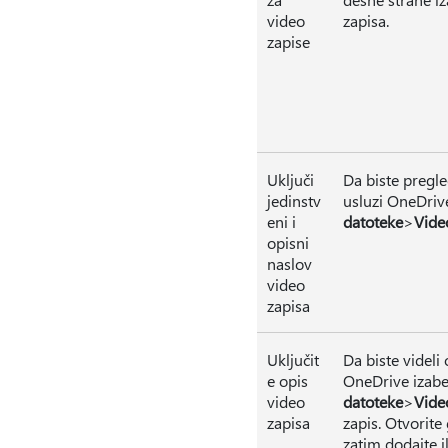
video
zapisa.
zapise
Uključi
Da biste pregle
jedinstv
usluzi OneDriv
eni i
datoteke
>
Vide
opisni
naslov
video
zapisa
Uključit
Da biste videli 
e opis
OneDrive izabe
video
datoteke
>
Vide
zapisa
zapis. Otvorite 
zatim dodajte i