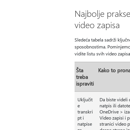
Najbolje prakse
video zapisa
Sledeća tabela sadrži ključ
sposobnostima. Pominjemo 
vidite listu svih video zapis
Šta
Kako to prona
treba
ispraviti
Uključit
Da biste videli 
e
natpis ili dato
transkri
OneDrive > iza
pt i
Video zapisi i 
natpise
stranici video p
za
desne strane iz