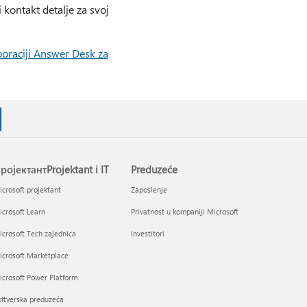
kontakt detalje za svoj
oraciji Answer Desk za
ројектантProjektant i IT
Preduzeće
crosoft projektant
Zaposlenje
crosoft Learn
Privatnost u kompaniji Microsoft
crosoft Tech zajednica
Investitori
icrosoft Marketplace
crosoft Power Platform
ftverska preduzeća