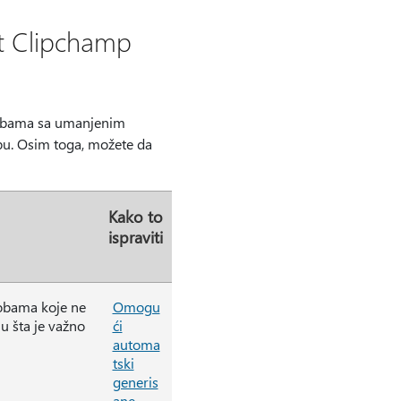
ft Clipchamp
 osobama sa umanjenim
u. Osim toga, možete da
Kako to
ispraviti
sobama koje ne
Omogu
 šta je važno
ći
automa
tski
generis
ane