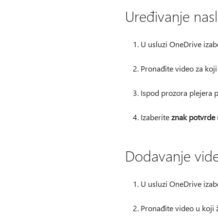
Uređivanje nas
U usluzi OneDrive izab
Pronađite video za koji 
Ispod prozora plejera 
Izaberite
znak potvrde
Dodavanje vide
U usluzi OneDrive izab
Pronađite video u koji ž