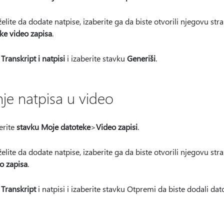
elite da dodate natpise, izaberite ga da biste otvorili njegovu stra
ke video zapisa
.
Transkript i natpisi
i izaberite stavku
Generiši
.
e natpisa u video
erite
stavku Moje datoteke
>
Video zapisi
.
elite da dodate natpise, izaberite ga da biste otvorili njegovu stra
o zapisa
.
 Transkript
i natpisi i
izaberite stavku Otpremi da biste dodali da