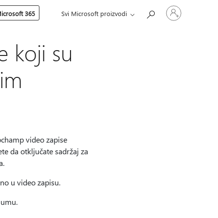
Prijavite
icrosoft 365
Svi Microsoft proizvodi
se
na
nalog
 koji su
nim
ipchamp video zapise
e da otključate sadržaj za
a.
no u video zapisu.
a umu.