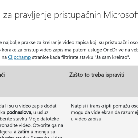
 za pravljenje pristupačnih Microso
ne najbolje prakse za kreiranje video zapisa koji su pristupačni
korake za pristup video zapisima putem usluge OneDrive na veb
a na
Clipchamp
stranice kada filtrirate stavku "Ja sam kreirao".
ći
Zašto to treba ispraviti
da li su u video zapis dodati
Natpisi i transkripti pomažu o
teka
podnaslova
, u usluzi
mogu da vide ekran da razumeju
berite stavku Moje datoteke
u video zapisu.
pronađite video. Otvorite ga na
lejera,
a zatim u
meniju sa
aberite stavku Postavke video