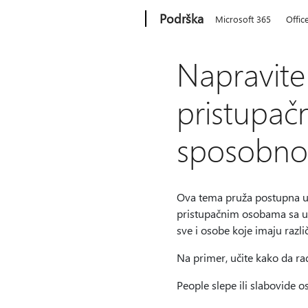
Microsoft
Podrška
Microsoft 365
Offic
Napravite
pristupa
sposobno
Ova tema pruža postupna up
pristupačnim osobama sa um
sve i osobe koje imaju razl
Na primer, učite kako da ra
People slepe ili slabovide 