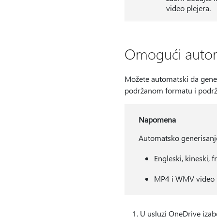
video plejera.
Omogući automa
Možete automatski da generiš
podržanom formatu i podrž
Napomena
Automatsko generisanje
Engleski, kineski, f
MP4 i WMV video f
U usluzi OneDrive izab