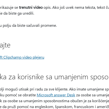
prikazuje se
trenutni video
opis. Ako još uvek nema teksta, tekst č
e da biste ga uredili.
u polju da biste sačuvali promene.
ajte
ft Clipchamp video plejeru
ka za korisnike sa umanjenim spos
olji mogući utisak pri radu za sve klijente. Ako imate umanjene spo
ičku pomoć se obratite
Microsoft answer Desk
za osobe sa umanje
k za osobe sa umanjenim sposobnostima obučen je za korišćenj
ože da pruži pomoć na engleskom, španskom, francuskom i ameri