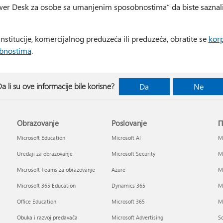
swer Desk za osobe sa umanjenim sposobnostima“ da biste saznali 
institucije, komercijalnog preduzeća ili preduzeća, obratite se
korp
bnostima
.
a li su ove informacije bile korisne?
Da
Ne
Obrazovanje
Poslovanje
П
Microsoft Education
Microsoft AI
Mi
Uređaji za obrazovanje
Microsoft Security
Mi
Microsoft Teams za obrazovanje
Azure
Mi
Microsoft 365 Education
Dynamics 365
M
Office Education
Microsoft 365
Mi
Obuka i razvoj predavača
Microsoft Advertising
So