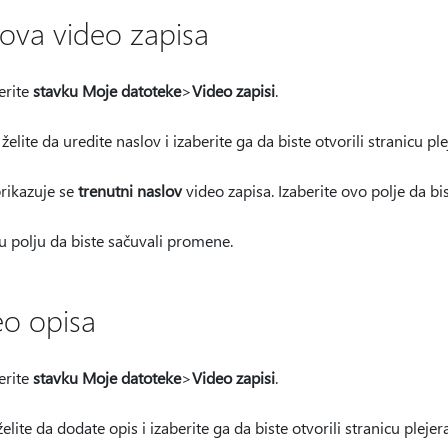
lova video zapisa
erite
stavku Moje datoteke
>
Video zapisi
.
želite da uredite naslov i izaberite ga da biste otvorili stranicu ple
prikazuje se
trenutni naslov
video zapisa. Izaberite ovo polje da bis
u polju da biste sačuvali promene.
o opisa
erite
stavku Moje datoteke
>
Video zapisi
.
elite da dodate opis i izaberite ga da biste otvorili stranicu plejera