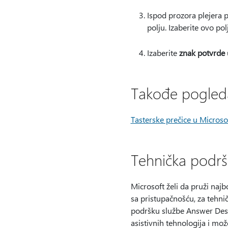
Ispod prozora plejera 
polju. Izaberite ovo polj
Izaberite
znak potvrde
Takođe pogled
Tasterske prečice u Microso
Tehnička podrš
Microsoft želi da pruži najb
sa pristupačnošću, za tehn
podršku službe Answer Des
asistivnih tehnologija i m