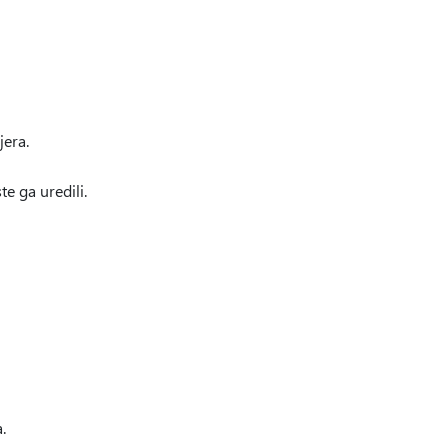
jera.
te ga uredili.
.