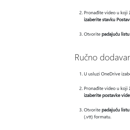
Pronađite video u koji ž
izaberite stavku Postav
Otvorite
padajuću listu 
Ručno dodavanj
U usluzi OneDrive izab
Pronađite video u koji ž
izaberite postavke vide
Otvorite
padajuću listu
(.vtt) formatu.