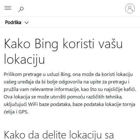
Prijavite
Microsoft
se
na
Podrška
nalog
Kako Bing koristi vašu
lokaciju
Prilikom pretrage u usluzi Bing, ona može da koristi lokaciju
vašeg uređaja da bi bolje odgovorila na upite za pretragu i
pružila vam relevantne informacije, kao što su najsličije kafići.
Ova lokacija se može utvrditi pomoću različitih tehnika,
uključujući WiFi baze podataka, baze podataka lokacije tornja
ćelija i GPS.
Kako da delite lokaciju sa