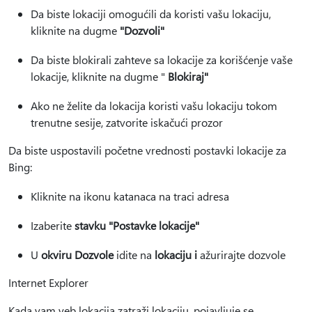
Da biste lokaciji omogućili da koristi vašu lokaciju,
kliknite na dugme
"Dozvoli"
Da biste blokirali zahteve sa lokacije za korišćenje vaše
lokacije, kliknite na dugme "
Blokiraj"
Ako ne želite da lokacija koristi vašu lokaciju tokom
trenutne sesije, zatvorite iskačući prozor
Da biste uspostavili početne vrednosti postavki lokacije za
Bing:
Kliknite na ikonu katanaca na traci adresa
Izaberite
stavku "Postavke lokacije"
U
okviru Dozvole
idite na
lokaciju i
ažurirajte dozvole
Internet Explorer
Kada vam veb lokacija zatraži lokaciju, pojavljuje se