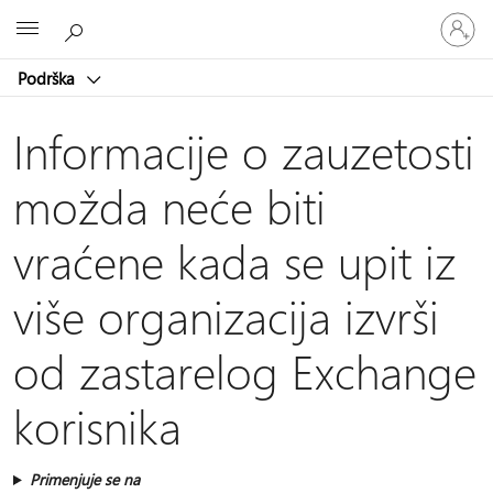
Prijavite
Microsoft
se
na
Podrška
nalog
Informacije o zauzetosti
možda neće biti
vraćene kada se upit iz
više organizacija izvrši
od zastarelog Exchange
korisnika
Primenjuje se na