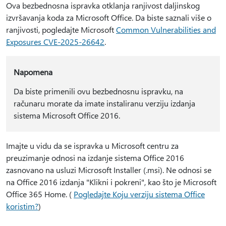
Ova bezbednosna ispravka otklanja ranjivost daljinskog
izvršavanja koda za Microsoft Office. Da biste saznali više o
ranjivosti, pogledajte Microsoft
Common Vulnerabilities and
Exposures CVE-2025-26642
.
Napomena
Da biste primenili ovu bezbednosnu ispravku, na
računaru morate da imate instaliranu verziju izdanja
sistema Microsoft Office 2016.
Imajte u vidu da se ispravka u Microsoft centru za
preuzimanje odnosi na izdanje sistema Office 2016
zasnovano na usluzi Microsoft Installer (.msi). Ne odnosi se
na Office 2016 izdanja "Klikni i pokreni", kao što je Microsoft
Office 365 Home. (
Pogledajte Koju verziju sistema Office
koristim?
)