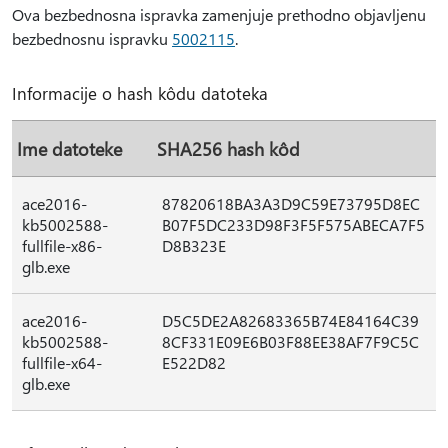
Ova bezbednosna ispravka zamenjuje prethodno objavljenu
bezbednosnu ispravku
5002115
.
Informacije o hash kôdu datoteka
Ime datoteke
SHA256 hash kôd
ace2016-
87820618BA3A3D9C59E73795D8EC
kb5002588-
B07F5DC233D98F3F5F575ABECA7F5
fullfile-x86-
D8B323E
glb.exe
ace2016-
D5C5DE2A82683365B74E84164C39
kb5002588-
8CF331E09E6B03F88EE38AF7F9C5C
fullfile-x64-
E522D82
glb.exe