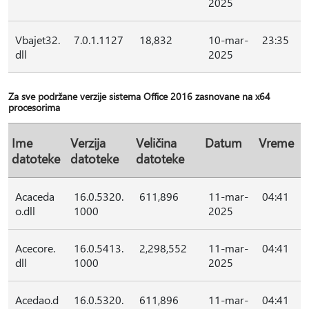
2025
Vbajet32.
7.0.1.1127
18,832
10-mar-
23:35
dll
2025
Za sve podržane verzije sistema Office 2016 zasnovane na x64
procesorima
Ime
Verzija
Veličina
Datum
Vreme
datoteke
datoteke
datoteke
Acaceda
16.0.5320.
611,896
11-mar-
04:41
o.dll
1000
2025
Acecore.
16.0.5413.
2,298,552
11-mar-
04:41
dll
1000
2025
Acedao.d
16.0.5320.
611,896
11-mar-
04:41