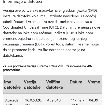
Informacije o datoteci
Verzija ove softverske ispravke na engleskom jeziku (SAD)
instalira datoteke koje imaju atribute navedene u sledećoj
tabeli. Datumi i vremena za ove datoteke navedeni su u
Coordinated Universal Time (UTC). Datumi i vremena za ove
datoteke na lokalnom računaru prikazuju se u lokalnom
vremenu zajedno sa odstupanjem trenutnog letnjeg
računanja vremena (DST). Pored toga, datum i vreme mogu
da se promene kada izvršite određene operacije na
datotekama.
Za sve podržane verzije sistema Office 2016 zasnovane na x86
procesorima
Ime
Verzija
Veličina
Datum
Vreme
datoteke
datoteke
datoteke
Acaceda
16.0.5320.
452,640
11-mar-
04:39
o.dll
1000
2025