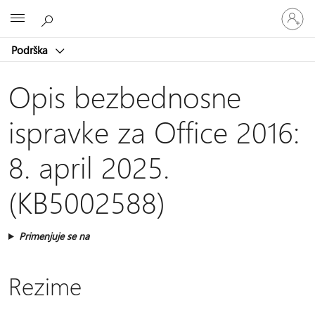
Prijavite
Microsoft
se
na
Podrška
nalog
Opis bezbednosne
ispravke za Office 2016:
8. april 2025.
(KB5002588)
Primenjuje se na
Rezime