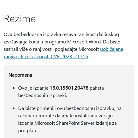
Rezime
Ova bezbednosna ispravka rešava ranjivost daljinskog
izvršavanja koda u programu Microsoft Word. Da biste
saznali više o ranjivosti, pogledajte Microsoft
uobičajene
ranjivosti i izloženosti CVE-2023-21716
.
Napomena
Ovo je izdanje
16.0.15601.20478
paketa
bezbednosnih ispravki.
Da biste primenili ovu bezbednosnu ispravku, na
računaru morate da imate instaliranu verziju
izdanja Microsoft SharePoint Server izdanje za
pretplatu.