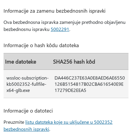
Informacije za zamenu bezbednosnih ispravki
Ova bezbednosna ispravka zamenjuje prethodno objavljenu
bezbednosnu ispravku
5002291
.
Informacije o hash kôdu datoteka
Ime datoteke
SHA256 hash kôd
wssloc-subscription-
DA446C237E63A0E8AED6AE6550
kb5002352-fullfile-
126B5154817B02CBA616540E9E
x64-glb.exe
17279DE2EEA5
Informacije o datoteci
Preuzmite
listu datoteka koje su uključene u 5002352
bezbednosnih ispravki
.