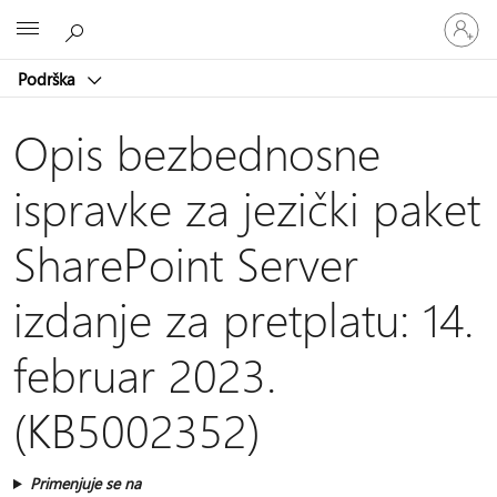
Prijavite
Microsoft
se
na
Podrška
nalog
Opis bezbednosne
ispravke za jezički paket
SharePoint Server
izdanje za pretplatu: 14.
februar 2023.
(KB5002352)
Primenjuje se na