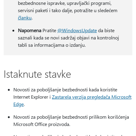
bezbednosne ispravke, upravljački programi,
servisni paketi i tako dalje, potražite u sledećem
članku
.
Napomena
Pratite
@WindowsUpdate
da biste
saznali kada se novi sadržaj objavi na kontrolnoj
tabli sa informacijama o izdanju.
Istaknute stavke
Novosti za poboljšanje bezbednosti kada koristite
Internet Explorer i
Zastarela verzija pregledača Microsoft
Edge
.
Novosti za poboljšanje bezbednosti prilikom korišćenja
Microsoft Office proizvoda.