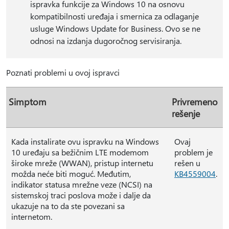
ispravka funkcije za Windows 10 na osnovu
kompatibilnosti uređaja i smernica za odlaganje
usluge Windows Update for Business. Ovo se ne
odnosi na izdanja dugoročnog servisiranja.
Poznati problemi u ovoj ispravci
Simptom
Privremeno
rešenje
Kada instalirate ovu ispravku na Windows
Ovaj
10 uređaju sa bežičnim LTE modemom
problem je
široke mreže (WWAN), pristup internetu
rešen u
možda neće biti moguć. Međutim,
KB4559004
.
indikator statusa mrežne veze (NCSI) na
sistemskoj traci poslova može i dalje da
ukazuje na to da ste povezani sa
internetom.