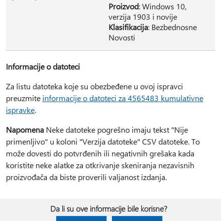
Proizvod
: Windows 10,
verzija 1903 i novije
Klasifikacija
: Bezbednosne
Novosti
Informacije o datoteci
Za listu datoteka koje su obezbeđene u ovoj ispravci
preuzmite
informacije o datoteci za 4565483 kumulativne
ispravke
.
Napomena
Neke datoteke pogrešno imaju tekst "Nije
primenljivo" u koloni "Verzija datoteke" CSV datoteke. To
može dovesti do potvrđenih ili negativnih grešaka kada
koristite neke alatke za otkrivanje skeniranja nezavisnih
proizvođača da biste proverili valjanost izdanja.
Da li su ove informacije bile korisne?