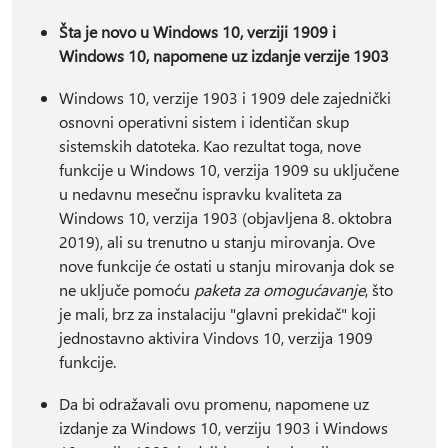
Šta je novo u Windows 10, verziji 1909 i
Windows 10, napomene uz izdanje verzije 1903
Windows 10, verzije 1903 i 1909 dele zajednički
osnovni operativni sistem i identičan skup
sistemskih datoteka. Kao rezultat toga, nove
funkcije u Windows 10, verzija 1909 su uključene
u nedavnu mesečnu ispravku kvaliteta za
Windows 10, verzija 1903 (objavljena 8. oktobra
2019), ali su trenutno u stanju mirovanja. Ove
nove funkcije će ostati u stanju mirovanja dok se
ne uključe pomoću
paketa za omogućavanje
, što
je mali, brz za instalaciju "glavni prekidač" koji
jednostavno aktivira Vindovs 10, verzija 1909
funkcije.
Da bi odražavali ovu promenu, napomene uz
izdanje za Windows 10, verziju 1903 i Windows