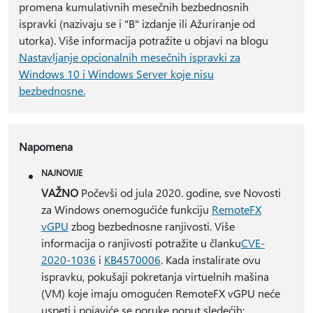
promena kumulativnih mesečnih bezbednosnih
ispravki (nazivaju se i "B" izdanje ili Ažuriranje od
utorka). Više informacija potražite u objavi na blogu
Nastavljanje opcionalnih mesečnih ispravki za
Windows 10 i Windows Server koje nisu
bezbednosne.
Napomena
NAJNOVIJE
VAŽNO
Počevši od jula 2020. godine, sve Novosti
za Windows onemogućiće funkciju
RemoteFX
vGPU
zbog bezbednosne ranjivosti. Više
informacija o ranjivosti potražite u članku
CVE-
2020-1036
i
KB4570006
. Kada instalirate ovu
ispravku, pokušaji pokretanja virtuelnih mašina
(VM) koje imaju omogućen RemoteFX vGPU neće
uspeti i pojaviće se poruke poput sledećih: