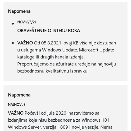
Napomena
NOVI 8/5/21
OBAVEŠTENJE O ISTEKU ROKA
VAŽNO
Od 05.8.2021. ovaj KB više nije dostupan
u uslugama Windows Update, Microsoft Update
kataloga ili drugih kanala izdanja.
Preporučujemo da ažurirate uređaje na najnoviju
bezbednosnu kvalitativnu ispravku.
Napomena
NAJNOVIJE
VAŽNO
Počevši od jula 2020. nastavićemo sa
izdanjima koja nisu bezbednosna za Windows 10 i
Windows Server, verzija 1809 i novije verzije. Nema