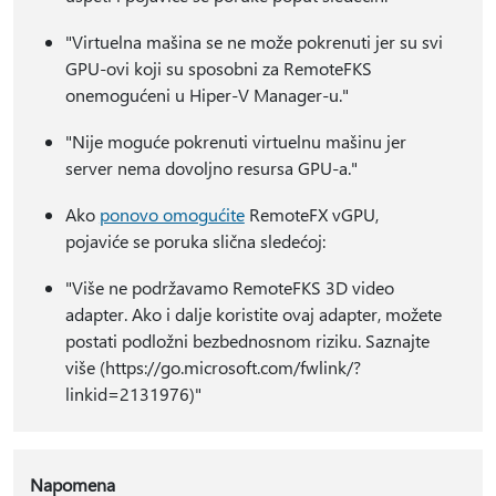
"Virtuelna mašina se ne može pokrenuti jer su svi
GPU-ovi koji su sposobni za RemoteFKS
onemogućeni u Hiper-V Manager-u."
"Nije moguće pokrenuti virtuelnu mašinu jer
server nema dovoljno resursa GPU-a."
Ako
ponovo omogućite
RemoteFX vGPU,
pojaviće se poruka slična sledećoj:
"Više ne podržavamo RemoteFKS 3D video
adapter. Ako i dalje koristite ovaj adapter, možete
postati podložni bezbednosnom riziku. Saznajte
više (https://go.microsoft.com/fwlink/?
linkid=2131976)"
Napomena