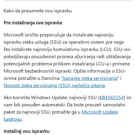
Kako da preuzmete ovu ispravku
Pre instaliranja ove ispravke
Microsoft izričito preporučuje da instalirate najnoviju
ispravku steka usluga (SSU) za operativni sistem pre nego
što instalirate najnoviju kumulativnu ispravku (LCU). SSU-ovi
poboljšavaju pouzdanost procesa ažuriranja radi ublažavanja
potencijalnih problema prilikom instaliranja LCU-a i primene
Microsoft bezbednosnih ispravki. Opšte informacije o SSU-
ovima potražite u člancima
"Ispravke steka servisiranja
" i
Novosti steka servisiranja (SSU): najčešća pitanja
.
Ako koristite Windows Update, najnoviji SSU (
KB4565554
) će
vam biti ponuđen automatski. Da biste preuzeli samostalni
paket za najnoviji SSU, potražite ga u
Microsoft Update
katalogu
.
Instaliraj ovu ispravku