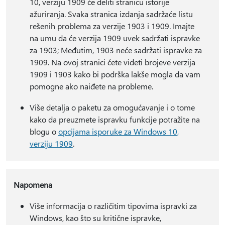
10, verziju 1909 će deliti stranicu istorije
ažuriranja. Svaka stranica izdanja sadržaće listu
rešenih problema za verzije 1903 i 1909. Imajte
na umu da će verzija 1909 uvek sadržati ispravke
za 1903; Međutim, 1903 neće sadržati ispravke za
1909. Na ovoj stranici ćete videti brojeve verzija
1909 i 1903 kako bi podrška lakše mogla da vam
pomogne ako naiđete na probleme.
Više detalja o paketu za omogućavanje i o tome
kako da preuzmete ispravku funkcije potražite na
blogu o
opcijama isporuke za Windows 10,
verziju 1909
.
Napomena
Više informacija o različitim tipovima ispravki za
Windows, kao što su kritične ispravke,