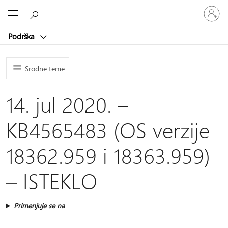
Prijavite
Microsoft
se
na
Podrška
nalog
Srodne teme
14. jul 2020. –
KB4565483 (OS verzije
18362.959 i 18363.959)
– ISTEKLO
Primenjuje se na