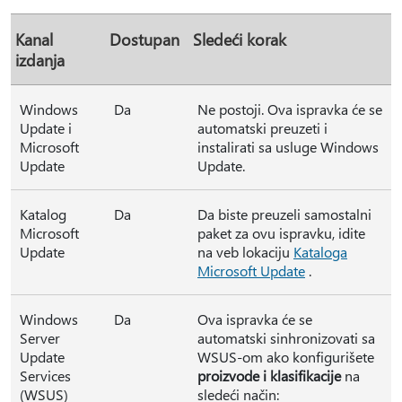
Kanal
Dostupan
Sledeći korak
izdanja
Windows
Da
Ne postoji. Ova ispravka će se
Update i
automatski preuzeti i
Microsoft
instalirati sa usluge Windows
Update
Update.
Katalog
Da
Da biste preuzeli samostalni
Microsoft
paket za ovu ispravku, idite
Update
na veb lokaciju
Kataloga
Microsoft Update
.
Windows
Da
Ova ispravka će se
Server
automatski sinhronizovati sa
Update
WSUS-om ako konfigurišete
Services
proizvode i klasifikacije
na
(WSUS)
sledeći način: