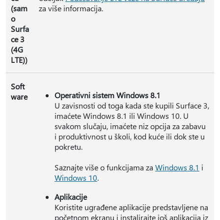
(sam
za više informacija.
o
Surfa
ce 3
(4G
LTE))
Soft
Operativni sistem Windows 8.1
ware
U zavisnosti od toga kada ste kupili Surface 3,
imaćete Windows 8.1 ili Windows 10. U
svakom slučaju, imaćete niz opcija za zabavu
i produktivnost u školi, kod kuće ili dok ste u
pokretu.
Saznajte više o funkcijama za
Windows 8.1
i
Windows 10
.
Aplikacije
Koristite ugrađene aplikacije predstavljene na
početnom ekranu i instalirajte još aplikacija iz