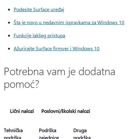
Podesite Surface uređaj
Šta je novo u nedavnim ispravkama za Windows 10
Funkcije lakšeg pristupa
Ažurirajte Surface firmver i Windows 10
Potrebna vam je dodatna
pomoć?
Lični nalozi
Poslovni/školski nalozi
Tehnička
Podrška
Druga
podrška
zajednice
podrška