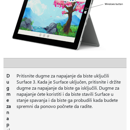
D
Pritisnite dugme za napajanje da biste uključili
u
Surface 3. Kada je Surface uključen, pritisnite i držite
g
dugme za napajanje da biste ga isključili. Dugme za
m
napajanje ćete koristiti i da biste stavili Surface u
e
stanje spavanja i da biste ga probudili kada budete
za
spremni da ponovo počnete da radite.
n
a
p