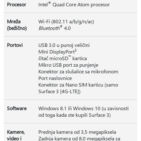
®
Procesor
Intel
Quad Core Atom procesor
Mreža
Wi-Fi (802.11 a/b/g/n/ac)
®
(bežično)
Bluetooth
4.0
Portovi
USB 3.0 u punoj veličini
3
Mini DisplayPort
™
čitač microSD
kartica
Mikro USB port za punjenje
Konektor za slušalice sa mikrofonom
Port naslovnice
Konektor za Nano SIM karticu (samo
Surface 3 [4G-LTE])
Software
Windows 8.1 ili Windows 10 (u zavisnosti
od toga kada ste kupili Surface 3)
Kamere,
Prednja kamera od 3,5 megapiksela
video i
Zadnja kamera od 8.0 megapiksela sa