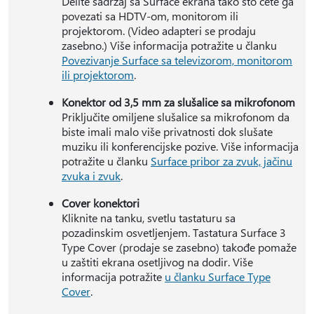
Delite sadržaj sa Surface ekrana tako što ćete ga
povezati sa HDTV-om, monitorom ili
projektorom. (Video adapteri se prodaju
zasebno.) Više informacija potražite u članku
Povezivanje Surface sa televizorom, monitorom
ili projektorom
.
Konektor od 3,5 mm za slušalice sa mikrofonom
Priključite omiljene slušalice sa mikrofonom da
biste imali malo više privatnosti dok slušate
muziku ili konferencijske pozive. Više informacija
potražite u članku
Surface pribor za zvuk, jačinu
zvuka i zvuk
.
Cover konektori
Kliknite na tanku, svetlu tastaturu sa
pozadinskim osvetljenjem. Tastatura Surface 3
Type Cover (prodaje se zasebno) takođe pomaže
u zaštiti ekrana osetljivog na dodir. Više
informacija potražite
u članku Surface Type
Cover
.