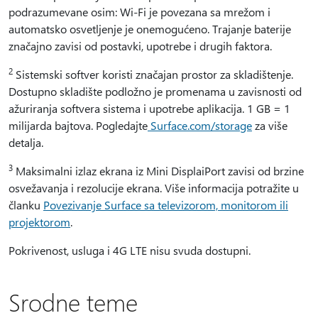
podrazumevane osim: Wi-Fi je povezana sa mrežom i
automatsko osvetljenje je onemogućeno. Trajanje baterije
značajno zavisi od postavki, upotrebe i drugih faktora.
2
Sistemski softver koristi značajan prostor za skladištenje.
Dostupno skladište podložno je promenama u zavisnosti od
ažuriranja softvera sistema i upotrebe aplikacija. 1 GB = 1
milijarda bajtova. Pogledajte
Surface.com/storage
za više
detalja.
3
Maksimalni izlaz ekrana iz Mini DisplaiPort zavisi od brzine
osvežavanja i rezolucije ekrana. Više informacija potražite u
članku
Povezivanje Surface sa televizorom, monitorom ili
projektorom
.
Pokrivenost, usluga i 4G LTE nisu svuda dostupni.
Srodne teme