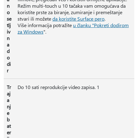
n
Režim multi-touch u 10 tačaka vam omogućava da
o
koristite prste za biranje, zumiranje i premeštanje
se
stvari ili možete
da koristite Surface pero
.
tlj
Više informacija potražite
u članku "Pokreti dodirom
iv
za Windows
".
n
a
d
o
di
r
Tr
Do 10 sati reprodukcije video zapisa. 1
aj
a
nj
e
b
at
er