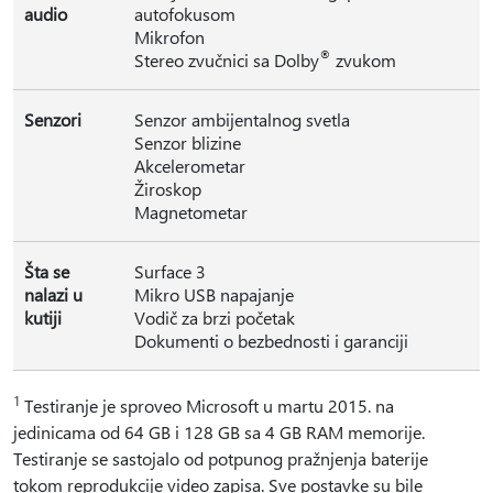
audio
autofokusom
Mikrofon
®
Stereo zvučnici sa Dolby
zvukom
Senzori
Senzor ambijentalnog svetla
Senzor blizine
Akcelerometar
Žiroskop
Magnetometar
Šta se
Surface 3
nalazi u
Mikro USB napajanje
kutiji
Vodič za brzi početak
Dokumenti o bezbednosti i garanciji
1
Testiranje je sproveo Microsoft u martu 2015. na
jedinicama od 64 GB i 128 GB sa 4 GB RAM memorije.
Testiranje se sastojalo od potpunog pražnjenja baterije
tokom reprodukcije video zapisa. Sve postavke su bile