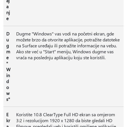
aj
a
nj
e
D
Dugme "Windows" vas vodi na početni ekran, gde
u
možete brzo da otvorite aplikacije, potražite datoteke
g
na Surface uređaju ili potražite informacije na vebu.
m
Ako ste već u "Start" meniju, Windows dugme vas
e
vraća na poslednju aplikaciju koju ste koristili.
"
W
in
d
o
w
s"
E
Koristite 10.8 ClearType Full HD ekran sa omjerom
kr
3:2 i rezolucijom 1920 x 1280 da biste gledali HD
a
filmove, pregledali veb i koristili omiljene aplikacije.