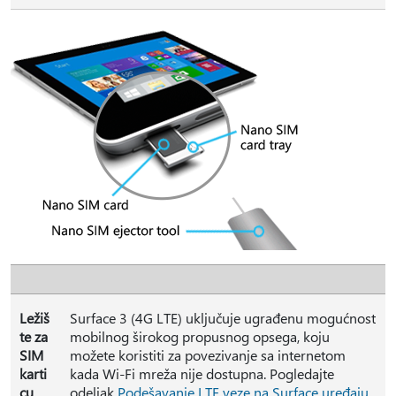
Ležiš
Surface 3 (4G LTE) uključuje ugrađenu mogućnost
te za
mobilnog širokog propusnog opsega, koju
SIM
možete koristiti za povezivanje sa internetom
karti
kada Wi-Fi mreža nije dostupna. Pogledajte
cu
odeljak
Podešavanje LTE veze na Surface uređaju