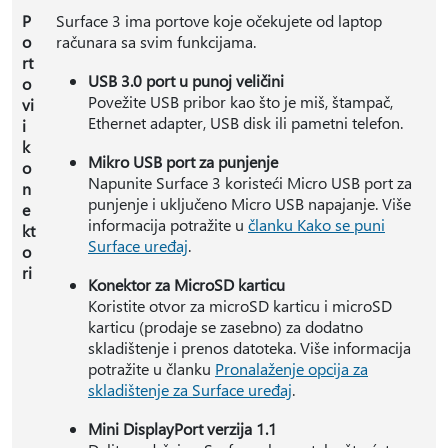
P
Surface 3 ima portove koje očekujete od laptop
o
računara sa svim funkcijama.
rt
USB 3.0 port u punoj veličini
o
Povežite USB pribor kao što je miš, štampač,
vi
Ethernet adapter, USB disk ili pametni telefon.
i
k
Mikro USB port za punjenje
o
Napunite Surface 3 koristeći Micro USB port za
n
punjenje i uključeno Micro USB napajanje. Više
e
informacija potražite u
članku Kako se puni
kt
Surface uređaj
.
o
ri
Konektor za MicroSD karticu
Koristite otvor za microSD karticu i microSD
karticu (prodaje se zasebno) za dodatno
skladištenje i prenos datoteka. Više informacija
potražite u članku
Pronalaženje opcija za
skladištenje za Surface uređaj
.
Mini DisplayPort verzija 1.1