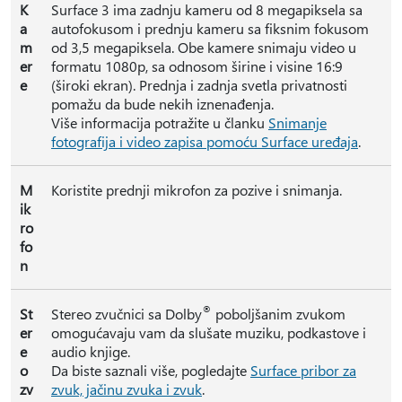
K
Surface 3 ima zadnju kameru od 8 megapiksela sa
a
autofokusom i prednju kameru sa fiksnim fokusom
m
od 3,5 megapiksela. Obe kamere snimaju video u
er
formatu 1080p, sa odnosom širine i visine 16:9
e
(široki ekran). Prednja i zadnja svetla privatnosti
pomažu da bude nekih iznenađenja.
Više informacija potražite u članku
Snimanje
fotografija i video zapisa pomoću Surface uređaja
.
M
Koristite prednji mikrofon za pozive i snimanja.
ik
ro
fo
n
®
St
Stereo zvučnici sa Dolby
poboljšanim zvukom
er
omogućavaju vam da slušate muziku, podkastove i
e
audio knjige.
o
Da biste saznali više, pogledajte
Surface pribor za
zv
zvuk, jačinu zvuka i zvuk
.