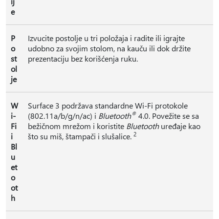
ij
e
P
Izvucite postolje u tri položaja i radite ili igrajte
o
udobno za svojim stolom, na kauču ili dok držite
st
prezentaciju bez korišćenja ruku.
ol
je
W
Surface 3 podržava standardne Wi-Fi protokole
®
i-
(802.11a/b/g/n/ac) i
Bluetooth
4.0. Povežite se sa
Fi
bežičnom mrežom i koristite
Bluetooth
uređaje kao
2
i
što su miš, štampači i slušalice.
Bl
u
et
o
ot
h