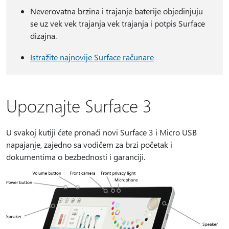
Neverovatna brzina i trajanje baterije objedinjuju
se uz vek vek trajanja vek trajanja i potpis Surface
dizajna.
Istražite najnovije Surface računare
Upoznajte Surface 3
U svakoj kutiji ćete pronaći novi Surface 3 i Micro USB
napajanje, zajedno sa vodičem za brzi početak i
dokumentima o bezbednosti i garanciji.