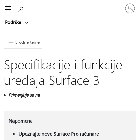
Prijavite
Microsoft
se
na
Podrška
nalog
Srodne teme
Specifikacije i funkcije
uređaja Surface 3
Primenjuje se na
Napomena
Upoznajte nove Surface Pro računare