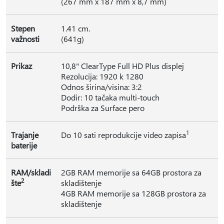
(267 mm x 187 mm x 8,7 mm)
Stepen
1.41 cm.
važnosti
(641g)
Prikaz
10,8" ClearType Full HD Plus displej
Rezolucija: 1920 k 1280
Odnos širina/visina: 3:2
Dodir: 10 tačaka multi-touch
Podrška za Surface pero
1
Trajanje
Do 10 sati reprodukcije video zapisa
baterije
RAM/skladi
2GB RAM memorije sa 64GB prostora za
2
šte
skladištenje
4GB RAM memorije sa 128GB prostora za
skladištenje