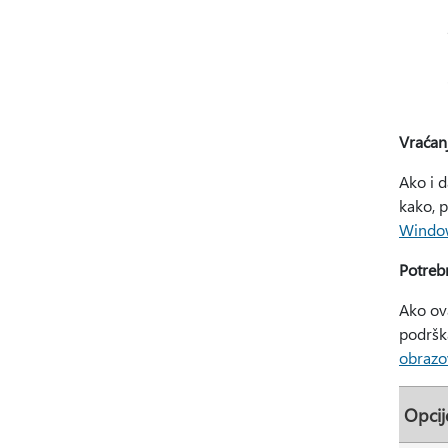
Vraćanj
Ako i d
kako, 
Windo
Potreb
Ako ov
podrška
obrazo
Opcij