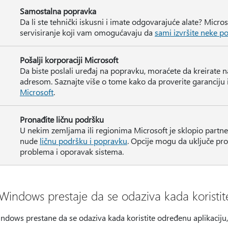
Samostalna popravka
Da li ste tehnički iskusni i imate odgovarajuće alate? Micr
servisiranje koji vam omogućavaju da
sami izvršite neke p
Pošalji korporaciji Microsoft
Da biste poslali uređaj na popravku, moraćete da kreirate n
adresom. Saznajte više o tome kako da proverite garanciju 
Microsoft
.
Pronađite ličnu podršku
U nekim zemljama ili regionima Microsoft je sklopio partne
nude
ličnu podršku i popravku
. Opcije mogu da uključe pr
problema i oporavak sistema.
Windows prestaje da se odaziva kada koristit
dows prestane da se odaziva kada koristite određenu aplikaciju, 