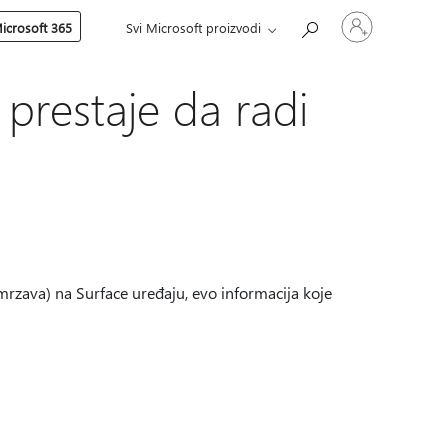
Prijavite
icrosoft 365
Svi Microsoft proizvodi
se
na
nalog
 prestaje da radi
mrzava) na Surface uređaju, evo informacija koje