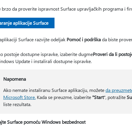
 brzo da proverite ispravnost Surface upravljačkih programa i fi
ranje aplikacije Surface
aplikaciji Surface razvijte odeljak
Pomoć i podrška
da biste proveri
o postoje dostupne ispravke, izaberite dugme
Proveri da li posto
ndows Update i instalirali dostupne ispravke.
Napomena
Ako nemate instaliranu Surface aplikaciju, možete
da preuzmete
Microsoft Store.
Kada se preuzme, izaberite
"Start
", potražite
Su
liste rezultata.
ajte Surface pomoću Windows bezbednost