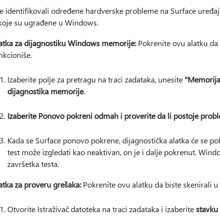
te identifikovali određene hardverske probleme na Surface uređaj
 koje su ugrađene u Windows.
atka za dijagnostiku Windows memorije:
Pokrenite ovu alatku da 
nkcioniše.
Izaberite polje za pretragu na traci zadataka, unesite
"Memorij
dijagnostika memorije
.
Izaberite Ponovo pokreni odmah i proverite da li postoje probl
Kada se Surface ponovo pokrene, dijagnostička alatka će se pokr
test može izgledati kao neaktivan, on je i dalje pokrenut. Wi
završetka testa.
atka za proveru grešaka:
Pokrenite ovu alatku da biste skenirali 
Otvorite Istraživač datoteka na traci zadataka i izaberite
stavku 