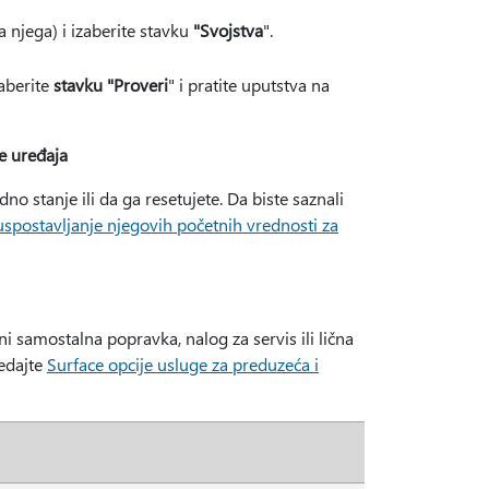
a njega) i izaberite stavku
"Svojstva
".
zaberite
stavku "Proveri
" i pratite uputstva na
e uređaja
o stanje ili da ga resetujete. Da biste saznali
uspostavljanje njegovih početnih vrednosti za
samostalna popravka, nalog za servis ili lična
ledajte
Surface opcije usluge za preduzeća i