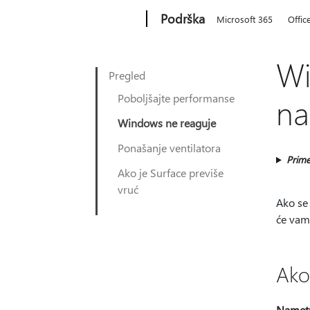
Microsoft
Podrška
Microsoft 365
Offic
Wi
Pregled
Poboljšajte performanse
na
Windows ne reaguje
Ponašanje ventilatora
Prime
Ako je Surface previše
vruć
Ako se 
će vam
Ako
Nametn