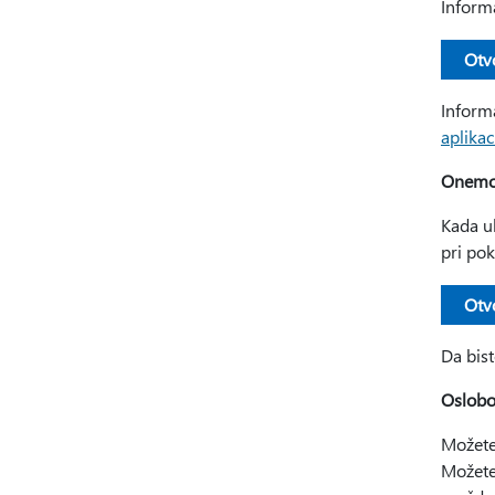
Inform
Otv
Inform
aplika
Onemog
Kada u
pri po
Otv
Da bist
Oslobo
Možete
Možete 