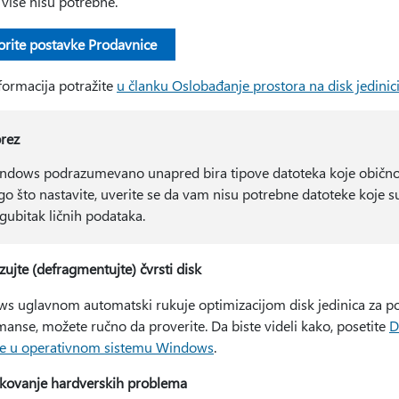
više nisu potrebne.
orite postavke Prodavnice
formacija potražite
u članku Oslobađanje prostora na disk jedin
rez
ndows podrazumevano unapred bira tipove datoteka koje obično 
go što nastavite, uverite se da vam nisu potrebne datoteke koje s
 gubitak ličnih podataka.
ujte (defragmentujte) čvrsti disk
s uglavnom automatski rukuje optimizacijom disk jedinica za pod
anse, možete ručno da proverite. Da biste videli kako, posetite
D
e u operativnom sistemu Windows
.
fikovanje hardverskih problema