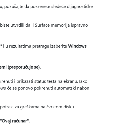
u, pokušajte da pokrenete sledeće dijagnostičke
biste utvrdili da li Surface memorija ispravno
a
" i u rezultatima pretrage izaberite
Windows
emi (preporučuje se).
enuti i prikazati status testa na ekranu. Iako
ndows će se ponovo pokrenuti automatski nakon
u potrazi za greškama na čvrstom disku.
"Ovaj računar".