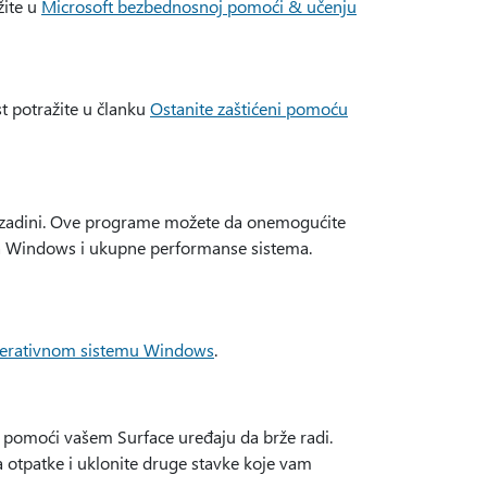
žite u
Microsoft bezbednosnoj pomoći & učenju
 potražite u članku
Ostanite zaštićeni pomoću
 pozadini. Ove programe možete da onemogućite
ma Windows i ukupne performanse sistema.
 operativnom sistemu Windows
.
e pomoći vašem Surface uređaju da brže radi.
a otpatke i uklonite druge stavke koje vam