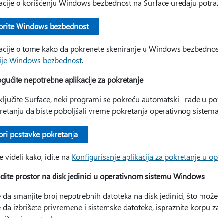
acije o korišćenju Windows bezbednost na Surface uređaju potra
orite Windows bezbednost
acije o tome kako da pokrenete skeniranje u Windows bezbednost
cije Windows bezbednost
.
ućite nepotrebne aplikacije za pokretanje
ključite Surface, neki programi se pokreću automatski i rade u
kretanju da biste poboljšali vreme pokretanja operativnog siste
ori postavke pokretanja
e videli kako, idite na
Konfigurisanje aplikacija za pokretanje u
dite prostor na disk jedinici u operativnom sistemu Windows
 da smanjite broj nepotrebnih datoteka na disk jedinici, što mož
da izbrišete privremene i sistemske datoteke, ispraznite korpu z