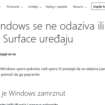
e
Proizvodi
Uređaji
Nalog i naplata
Resursi
Kupite M
ndows se ne odaziva ili
 Surface uređaju
njuje se na
Windows sporo pokreće, radi sporo ili prestaje da se odaziva (za
 pomoći da ga popravite.
 je Windows zamrznut
ite isključivanje i ponovo pokrenite