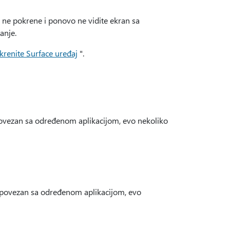
o ne pokrene i ponovo ne vidite ekran sa
anje.
krenite Surface uređaj
".
povezan sa određenom aplikacijom, evo nekoliko
 povezan sa određenom aplikacijom, evo