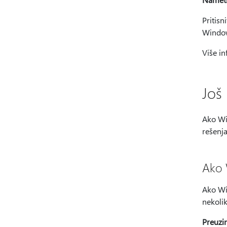
Pritisn
Window
Više in
Još
Ako Wi
rešenja
Ako 
Ako Wi
nekolik
Preuzim