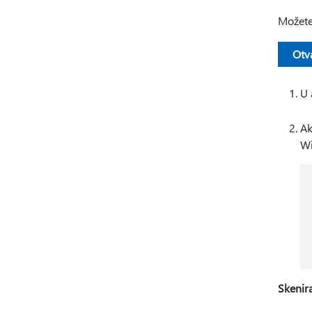
Možete
Otva
U 
Ak
Wi
Skenir