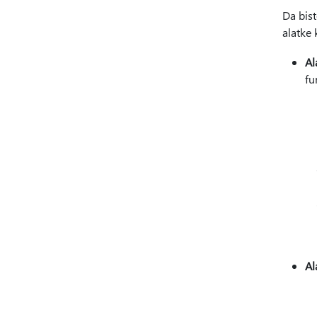
Da bis
alatke
Al
fu
Al