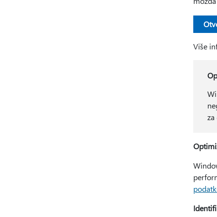
možda 
Otv
Više in
Op
Wi
ne
za
Optimiz
Window
perform
podatk
Identi