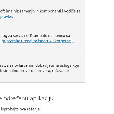
osoft ima niz zamenjivih komponenti i vodiče za
opravke
.
alog za servis i odštampate nalepnicu sa
i
pripremite uređaj za isporuku korporaciji
rstva sa ovlašćenim dobavljačima usluga koji
ofesionalnu proveru hardvera, rešavanje
e određenu aplikaciju
isprobajte ova rešenja: