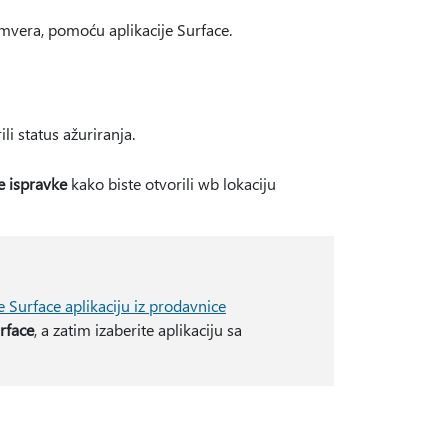
rmvera, pomoću aplikacije Surface.
li status ažuriranja.
je ispravke
kako biste otvorili wb lokaciju
 Surface aplikaciju iz prodavnice
rface
, a zatim izaberite aplikaciju sa