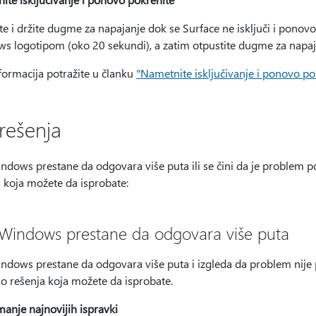
ite i držite dugme za napajanje dok se Surface ne isključi i ponov
s logotipom (oko 20 sekundi), a zatim otpustite dugme za napaj
formacija potražite u članku
"Nametnite isključivanje i ponovo po
 rešenja
ndows prestane da odgovara više puta ili se čini da je problem 
 koja možete da isprobate:
Windows prestane da odgovara više puta
ndows prestane da odgovara više puta i izgleda da problem nije
o rešenja koja možete da isprobate.
anje najnovijih ispravki