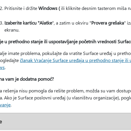
Pritisnite i držite
Windows (
ili kliknite desnim tasterom miša n
Izaberite karticu "Alatke
", a zatim u okviru "
Provera grešaka
" i
ekranu.
e u prethodno stanje ili uspostavljanje početnih vrednosti Surfac
alje imate problema, pokušajte da vratite Surface uređaj u prethodn
pogledajte
članak Vraćanje Surface uređaja u prethodno stanje ili 
ws
.
na vam je dodatna pomoć?
a rešenja nisu pomogla da rešite problem, možda su vam dostupni 
. Ako je Surface poslovni uređaj (u vlasništvu organizacije), pog
vanje
.
e