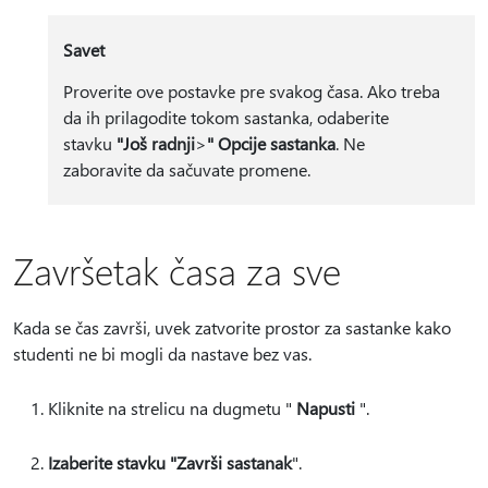
Savet
Proverite ove postavke pre svakog časa. Ako treba
da ih prilagodite tokom sastanka, odaberite
stavku
"Još radnji
>
" Opcije sastanka
. Ne
zaboravite da sačuvate promene.
Završetak časa za sve
Kada se čas završi, uvek zatvorite prostor za sastanke kako
studenti ne bi mogli da nastave bez vas.
Kliknite na strelicu na dugmetu "
Napusti
".
Izaberite stavku "Završi sastanak
".