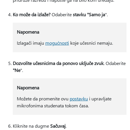
Ko može da izlaže?
Odaberite
stavku "Samo ja
".
Napomena
Izlagači imaju
mogućnosti
koje učesnici nemaju.
Dozvolite učesnicima da ponovo uključe zvuk
. Odaberite
"Ne
".
Napomena
Možete da promenite ovu
postavku
i upravljate
mikrofonima studenata tokom časa.
Kliknite na dugme
Sačuvaj
.