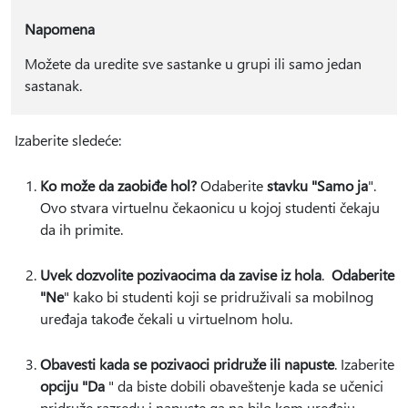
Napomena
Možete da uredite sve sastanke u grupi ili samo jedan
sastanak.
Izaberite sledeće:
Ko može da zaobiđe hol?
Odaberite
stavku "Samo ja
".
Ovo stvara virtuelnu čekaonicu u kojoj studenti čekaju
da ih primite.
Uvek dozvolite pozivaocima da zavise iz hola
.
Odaberite
"Ne
" kako bi studenti koji se pridruživali sa mobilnog
uređaja takođe čekali u virtuelnom holu.
Obavesti kada se pozivaoci pridruže ili napuste
. Izaberite
opciju "Da
" da biste dobili obaveštenje kada se učenici
pridruže razredu i napuste ga na bilo kom uređaju.