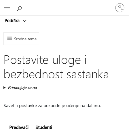
Prijavite
Microsoft
se
na
Podrška
nalog
Srodne teme
Postavite uloge i
bezbednost sastanka
Primenjuje se na
Saveti i postavke za bezbednije učenje na daljinu.
Predavači
Studenti