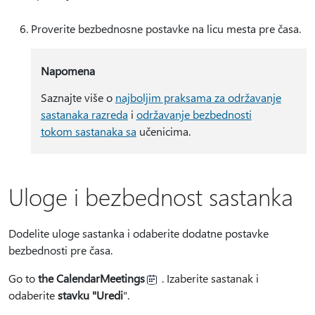
Proverite bezbednosne postavke na licu mesta pre časa.
Napomena
Saznajte više o
najboljim praksama za održavanje
sastanaka razreda
i
održavanje bezbednosti
tokom sastanaka sa
učenicima.
Uloge i bezbednost sastanka
Dodelite uloge sastanka i odaberite dodatne postavke
bezbednosti pre časa.
Go to
the CalendarMeetings
. Izaberite sastanak i
odaberite
stavku "Uredi
".