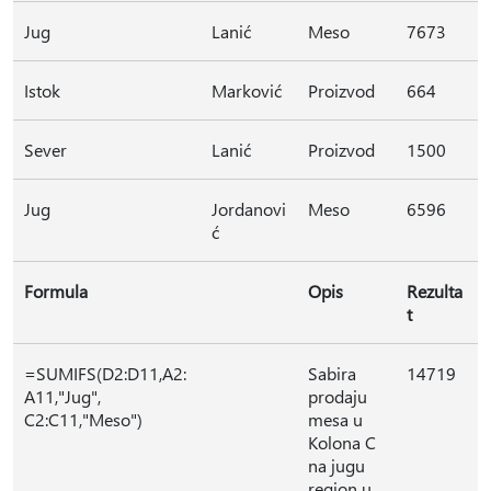
Jug
Lanić
Meso
7673
Istok
Marković
Proizvod
664
Sever
Lanić
Proizvod
1500
Jug
Jordanovi
Meso
6596
ć
Formula
Opis
Rezulta
t
=SUMIFS(D2:D11,A2:
Sabira
14719
A11,"Jug",
prodaju
C2:C11,"Meso")
mesa u
Kolona C
na jugu
region u