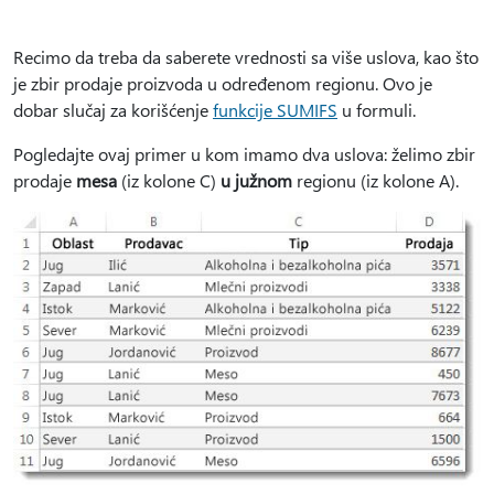
Recimo da treba da saberete vrednosti sa više uslova, kao što
je zbir prodaje proizvoda u određenom regionu. Ovo je
dobar slučaj za korišćenje
funkcije SUMIFS
u formuli.
Pogledajte ovaj primer u kom imamo dva uslova: želimo zbir
prodaje
mesa
(iz kolone C)
u južnom
regionu (iz kolone A).