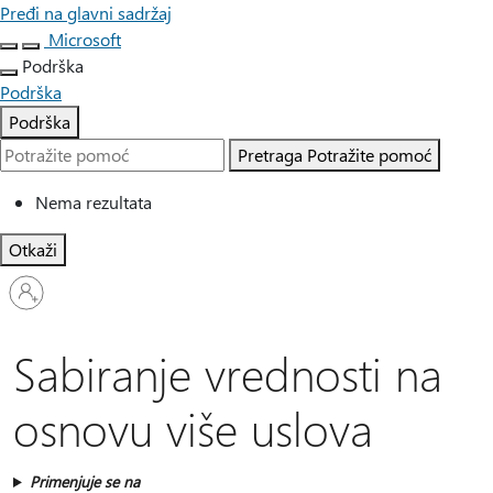
Pređi na glavni sadržaj
Microsoft
Podrška
Podrška
Podrška
Pretraga
Potražite pomoć
Nema rezultata
Otkaži
Prijavite
se
na
nalog
Sabiranje vrednosti na
osnovu više uslova
Primenjuje se na