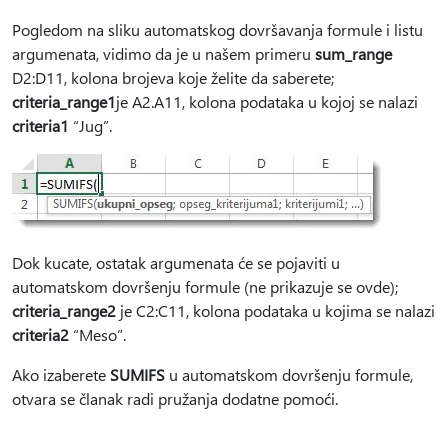
Pogledom na sliku automatskog dovršavanja formule i listu
argumenata, vidimo da je u našem primeru
sum_range
D2:D11, kolona brojeva koje želite da saberete;
criteria_range1
je A2.A11, kolona podataka u kojoj se nalazi
criteria1
“Jug”.
Dok kucate, ostatak argumenata će se pojaviti u
automatskom dovršenju formule (ne prikazuje se ovde);
criteria_range2
je C2:C11, kolona podataka u kojima se nalazi
criteria2
“Meso”.
Ako izaberete
SUMIFS
u automatskom dovršenju formule,
otvara se članak radi pružanja dodatne pomoći.