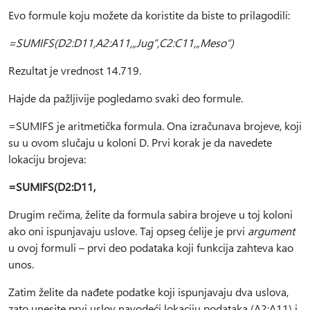
Evo formule koju možete da koristite da biste to prilagodili:
=SUMIFS(D2:D11,A2:A11,„Jug“,C2:C11,„Meso“)
Rezultat je vrednost 14.719.
Hajde da pažljivije pogledamo svaki deo formule.
=SUMIFS je aritmetička formula. Ona izračunava brojeve, koji
su u ovom slučaju u koloni D. Prvi korak je da navedete
lokaciju brojeva:
=SUMIFS(D2:D11,
Drugim rečima, želite da formula sabira brojeve u toj koloni
ako oni ispunjavaju uslove. Taj opseg ćelije je prvi
argument
u ovoj formuli – prvi deo podataka koji funkcija zahteva kao
unos.
Zatim želite da nađete podatke koji ispunjavaju dva uslova,
zato unesite prvi uslov navodeći lokaciju podataka (A2:A11) i