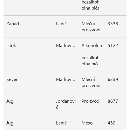
bezalkoh
olna pića
Zapad
Lanić
Mlečni
3338
proizvodi
Istok
Marković
Alkoholna
5122
i
bezalkoh
olna pića
Sever
Marković
Mlečni
6239
proizvodi
Jug
Jordanovi
Proizvod
8677
ć
Jug
Lanić
Meso
450