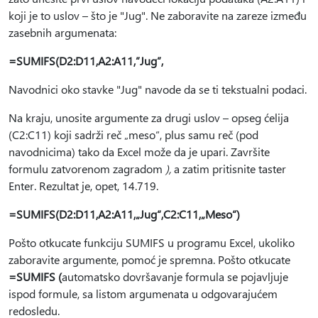
koji je to uslov – što je "Jug". Ne zaboravite na zareze između
zasebnih argumenata:
=SUMIFS(D2:D11,A2:A11,”Jug”,
Navodnici oko stavke "Jug" navode da se ti tekstualni podaci.
Na kraju, unosite argumente za drugi uslov – opseg ćelija
(C2:C11) koji sadrži reč „meso“, plus samu reč (pod
navodnicima) tako da Excel može da je upari. Završite
formulu zatvorenom zagradom
),
a zatim pritisnite taster
Enter. Rezultat je, opet, 14.719.
=SUMIFS(D2:D11,A2:A11,„Jug“,C2:C11,„Meso“)
Pošto otkucate funkciju SUMIFS u programu Excel, ukoliko
zaboravite argumente, pomoć je spremna. Pošto otkucate
=SUMIFS (
automatsko dovršavanje formula se pojavljuje
ispod formule, sa listom argumenata u odgovarajućem
redosledu.