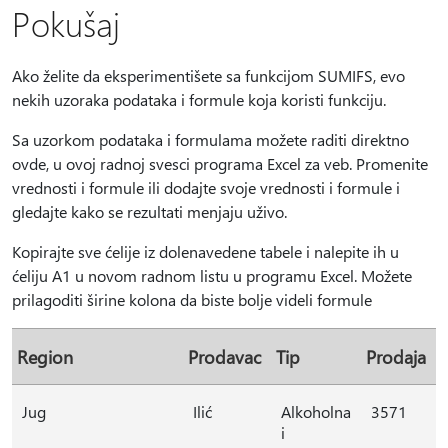
Pokušaj
Ako želite da eksperimentišete sa funkcijom SUMIFS, evo
nekih uzoraka podataka i formule koja koristi funkciju.
Sa uzorkom podataka i formulama možete raditi direktno
ovde, u ovoj radnoj svesci programa Excel za veb. Promenite
vrednosti i formule ili dodajte svoje vrednosti i formule i
gledajte kako se rezultati menjaju uživo.
Kopirajte sve ćelije iz dolenavedene tabele i nalepite ih u
ćeliju A1 u novom radnom listu u programu Excel. Možete
prilagoditi širine kolona da biste bolje videli formule
Region
Prodavac
Tip
Prodaja
Jug
Ilić
Alkoholna
3571
i