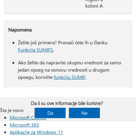
koloni A
Napomena
Želite još primera? Pronaći ćete ih u članku
Funkcija SUMIFS
.
Ako želite da napravite ukupnu vrednost za samo
jedan opseg na osnovu vrednosti u drugom
opsegu, koristite
funkciju SUMIF
.
Da li su ove informacije bile korisne?
Šta je novo
Da
Ne
Microsoft Copilot
Microsoft 365
Aplikacije za Windows 11