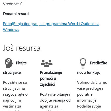
Vrednost: 0
Dodatni resursi
Poboljšanja tipografije u programima Word i Outlook za
Windows
Još resursa
Pitajte
Predložite
stručnjake
Pronalaženje
novu funkciju
pomoći u
Povežite se sa
Volimo da čitamo
zajednici
stručnjacima,
vaše predloge i
razgovarajte o
Postavite pitanje i
povratne
najnovijim
dobijte rešenja od
informacije!
vestima za
agenata za
Podelite svoje