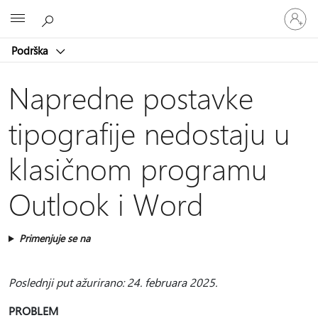
Prijavite
Microsoft
se
na
Podrška
nalog
Napredne postavke
tipografije nedostaju u
klasičnom programu
Outlook i Word
Primenjuje se na
Poslednji put ažurirano: 24. februara 2025.
PROBLEM