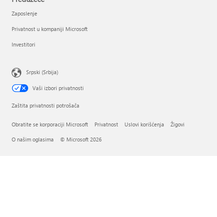
Zaposlenje
Privatnost u kompaniji Microsoft
Investitori
Srpski (Srbija)
Vaši izbori privatnosti
Zaštita privatnosti potrošača
Obratite se korporaciji Microsoft
Privatnost
Uslovi korišćenja
Žigovi
O našim oglasima
© Microsoft 2026