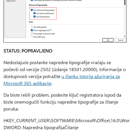
STATUS: POPRAVLJENO
Nedostajuće postavke napredne tipografije vraćaju se
počevši od verzije 2502 (izdanje 18501.20000). Informacije o
dostupnosti verzija potražite
u članku Istorija ažuriranja za
Microsoft 365 aplikacije
.
Da biste rešili problem, podesite ključ registratora ispod da
biste onemogućili funkciju napredne tipografije za čitanje
poruka:
HKEY_CURRENT_USER\SOFTWARE\Microsoft\Office\16.0\Wor
DWORD: Napredna tipografijaČitanje