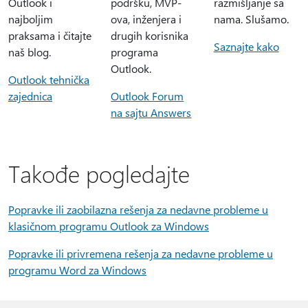
Outlook i
podršku, MVP-
razmišljanje sa
najboljim
ova, inženjera i
nama. Slušamo.
praksama i čitajte
drugih korisnika
Saznajte kako
naš blog.
programa
Outlook.
Outlook tehnička
zajednica
Outlook Forum
na sajtu Answers
Takođe pogledajte
Popravke ili zaobilazna rešenja za nedavne probleme u
klasičnom programu Outlook za Windows
Popravke ili privremena rešenja za nedavne probleme u
programu Word za Windows