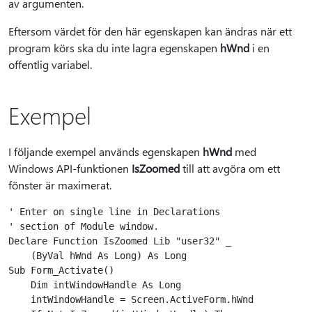
av argumenten.
Eftersom värdet för den här egenskapen kan ändras när ett
program körs ska du inte lagra egenskapen
hWnd
i en
offentlig variabel.
Exempel
I följande exempel används egenskapen
hWnd
med
Windows API-funktionen
IsZoomed
till att avgöra om ett
fönster är maximerat.
' Enter on single line in Declarations 

' section of Module window.

Declare Function IsZoomed Lib "user32" _

    (ByVal hWnd As Long) As Long

Sub Form_Activate()

    Dim intWindowHandle As Long

    intWindowHandle = Screen.ActiveForm.hWnd
