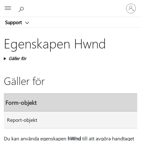
Logga
Microsoft
in
på
Support
ditt
konto
Egenskapen Hwnd
Gäller för
Gäller för
Form-objekt
Report-objekt
Du kan använda egenskapen
hWnd
till att avgöra handtaget