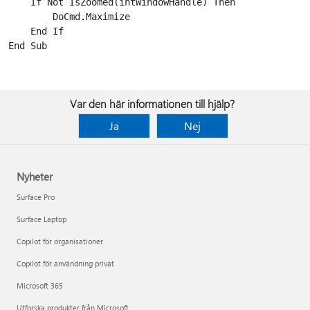
    If Not IsZoomed(intWindowHandle) Then

        DoCmd.Maximize

    End If

End Sub

Var den här informationen till hjälp?
Ja
Nej
Nyheter
Surface Pro
Surface Laptop
Copilot för organisationer
Copilot för användning privat
Microsoft 365
Utforska produkter från Microsoft